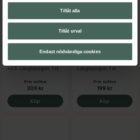
Tillåt alla
Tillåt urval
Haga Optik
Haga Optik Sala
Endast nödvändiga cookies
Stockholm
+2.5. Svart/Mönster.
+2.5. Läsglasögon. 1 st
Läsglasögon. 1 st
Pris online
Pris online
209 kr
199 kr
Haga Optik Stockholm, 209 kr.
Haga Optik S
Köp
Köp