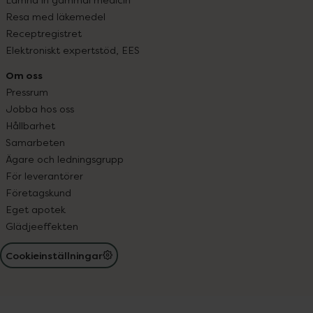
Resa med läkemedel
Receptregistret
Elektroniskt expertstöd, EES
Om oss
Pressrum
Jobba hos oss
Hållbarhet
Samarbeten
Ägare och ledningsgrupp
För leverantörer
Företagskund
Eget apotek
Glädjeeffekten
Cookieinställningar