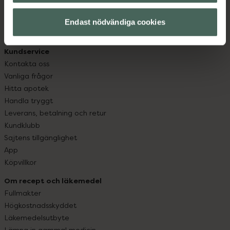
hjälpa just dig att må lite bättre. Välkommen att prata
Endast nödvändiga cookies
med oss.
Kundservice
Kontakta oss
Vanliga frågor
Hitta apotek
Handla tryggt
Leverans, betalning och retur
Kundklubb
Sajtens tillgänglighet
App
Köpvillkor
Om recept och läkemedel
Fullmakter
Högkostnadsskyddet
Läkemedelsutbyte
Lämna in gammal medicin