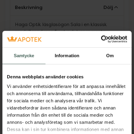
Beskrivning
Dölj
Haga Optik läsglasögon Sala i en klassisk
modell med rosa front och transparenta
havana-färgade skalmar för perfekt seende
på nära håll. Läsglasögonen har en tunn
asfärisk lins för naturlig återgivning vid rätt
Samtycke
Information
Om
anpassad styrka. Metalldelarna är antinickel-
behandlade.
Denna webbplats använder cookies
Jämförpris
249 kr
/
st
Vi använder enhetsidentifierare för att anpassa innehållet
EAN:
07318830002778
och annonserna till användarna, tillhandahålla funktioner
Kategorier:
för sociala medier och analysera vår trafik. Vi
Glasögon
vidarebefordrar även sådana identifierare och annan
information från din enhet till de sociala medier och
annons- och analysföretag som vi samarbetar med.
Omdömen
Visa
Dessa kan i sin tur kombinera informationen med annan