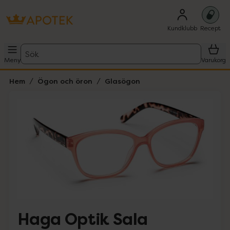
Kundklubb
Recept
Sök
Meny
Varukorg
Hem
Ögon och öron
Glasögon
Hoppa över Lista
Lista: . Innehåller 1 objekt.
Haga Optik Sala