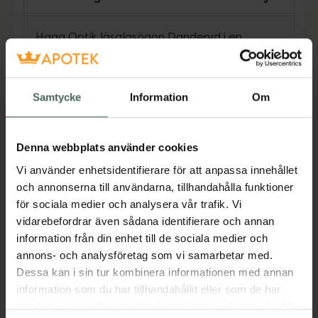
Haga Optik läsglasögon Danderyd i en
klassisk modell med havana-färgad front och
svarta skalmar för perfekt seende på nära
håll. Läsglasögonen har en tunn asfärisk lins
Samtycke
Information
Om
för naturlig återgivning vid rätt anpassad
styrka. Metalldelarna är antinickel-
behandlade.
Denna webbplats använder cookies
Jämförpris
279 kr
/
st
Vi använder enhetsidentifierare för att anpassa innehållet
EAN:
07318830002839
och annonserna till användarna, tillhandahålla funktioner
för sociala medier och analysera vår trafik. Vi
Kategorier:
vidarebefordrar även sådana identifierare och annan
Glasögon
information från din enhet till de sociala medier och
annons- och analysföretag som vi samarbetar med.
Dessa kan i sin tur kombinera informationen med annan
Innehåll
Visa
information som du har tillhandahållit eller som de har
samlat in när du har använt deras tjänster. Samtycke till