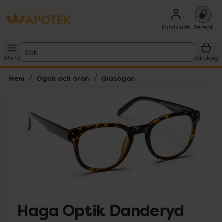
Kundklubb
Recept
Sök
Meny
Varukorg
Hem
Ögon och öron
Glasögon
Hoppa över Lista
Lista: . Innehåller 1 objekt.
Haga Optik Danderyd