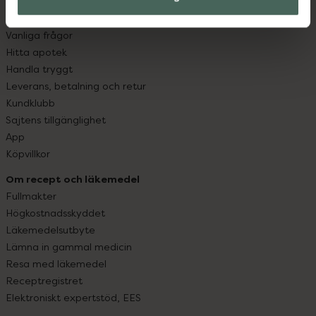
Kundservice
Kontakta oss
Vanliga frågor
Hitta apotek
Handla tryggt
Leverans, betalning och retur
Kundklubb
Sajtens tillgänglighet
App
Köpvillkor
Om recept och läkemedel
Fullmakter
Högkostnadsskyddet
Läkemedelsutbyte
Lämna in gammal medicin
Resa med läkemedel
Receptregistret
Elektroniskt expertstöd, EES