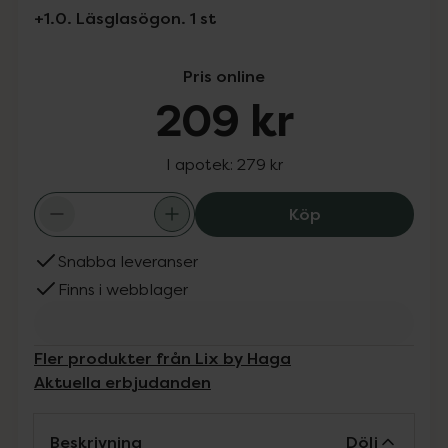
+1.0. Läsglasögon. 1 st
Pris online
209 kr
I apotek:
279 kr
Haga Optik Dan
Köp
Snabba leveranser
Finns i webblager
Fler produkter från Lix by Haga
Aktuella erbjudanden
Beskrivning
Dölj