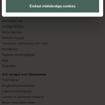
med oss.
Endast nödvändiga cookies
Kundservice
Kontakta oss
Vanliga frågor
Hitta apotek
Handla tryggt
Leverans, betalning och retur
Kundklubb
Sajtens tillgänglighet
App
Köpvillkor
Om recept och läkemedel
Fullmakter
Högkostnadsskyddet
Läkemedelsutbyte
Lämna in gammal medicin
Resa med läkemedel