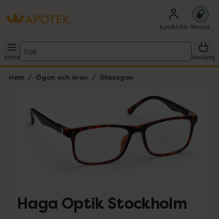
Kundklubb
Recept
Sök
Meny
Varukorg
Hem
Ögon och öron
Glasögon
Hoppa över Lista
Lista: . Innehåller 1 objekt.
Haga Optik Stockholm