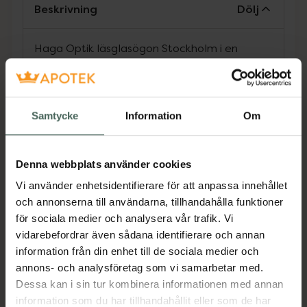
Beskrivning
Dölj
Haga Optik läsglasögon Stockholm i en
klassisk modell i matt svart med blå insida för
perfekt seende på nära håll. Läsglasögonen
har en tunn asfärisk lins för naturlig återgivning
vid rätt anpassad styrka. Metalldelarna är
Samtycke
Information
Om
antinickel-behandlade.
Jämförpris
249 kr
/
st
Denna webbplats använder cookies
EAN:
07318830001481
Vi använder enhetsidentifierare för att anpassa innehållet
Kategorier:
och annonserna till användarna, tillhandahålla funktioner
för sociala medier och analysera vår trafik. Vi
Glasögon
vidarebefordrar även sådana identifierare och annan
information från din enhet till de sociala medier och
annons- och analysföretag som vi samarbetar med.
Omdömen
Visa
Dessa kan i sin tur kombinera informationen med annan
information som du har tillhandahållit eller som de har