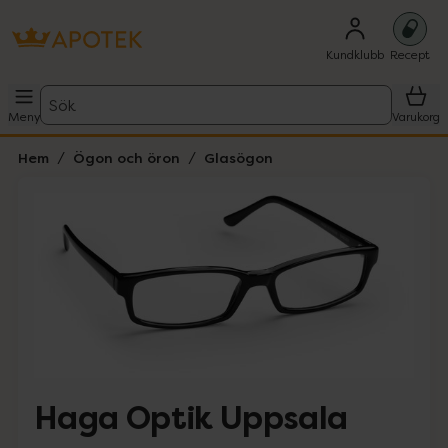
Kundklubb
Recept
Sök
Meny
Varukorg
Hem
Ögon och öron
Glasögon
Hoppa över Lista
Lista: . Innehåller 1 objekt.
Haga Optik Uppsala