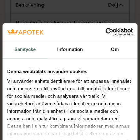
Beskrivning
Dölj
Haga Optik läsglasögon Uppsala i en liten
svart modell för perfekt seende på nära håll.
Läsglasögonen har en tunn asfärisk lins för
naturlig återgivning vid rätt anpassad styrka.
Samtycke
Information
Om
Metalldelarna är antinickel-behandlade.
Jämförpris
179 kr
/
st
Denna webbplats använder cookies
EAN:
07318830001658
Vi använder enhetsidentifierare för att anpassa innehållet
Kategorier:
och annonserna till användarna, tillhandahålla funktioner
Glasögon
för sociala medier och analysera vår trafik. Vi
vidarebefordrar även sådana identifierare och annan
information från din enhet till de sociala medier och
Omdömen
Visa
annons- och analysföretag som vi samarbetar med.
Dessa kan i sin tur kombinera informationen med annan
information som du har tillhandahållit eller som de har
Innehåll
Visa