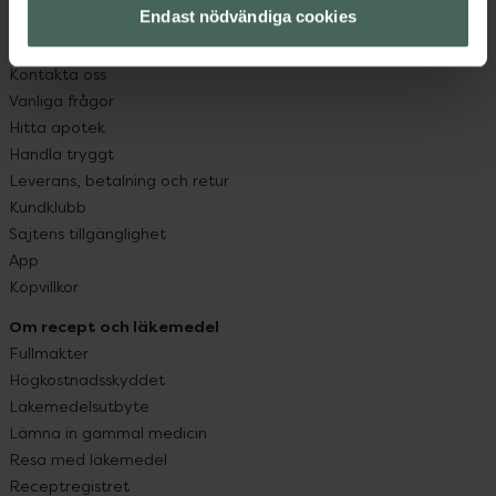
Endast nödvändiga cookies
Kundservice
Kontakta oss
Vanliga frågor
Hitta apotek
Handla tryggt
Leverans, betalning och retur
Kundklubb
Sajtens tillgänglighet
App
Köpvillkor
Om recept och läkemedel
Fullmakter
Högkostnadsskyddet
Läkemedelsutbyte
Lämna in gammal medicin
Resa med läkemedel
Receptregistret