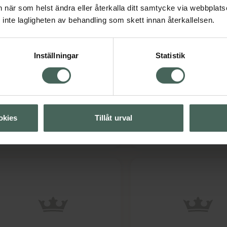
an när som helst ändra eller återkalla ditt samtycke via webbplats
inte lagligheten av behandling som skett innan återkallelsen.
strid Travel Case Onyx
4.1 av 5 i omdöme
NEEDS Reseförpackn
esefodral för rakhyvel 1 st
Tomflaskor
Inställningar
Statistik
Set med tomma flasko
burkar 4 st
Pris online
Pris online
79 kr
38,90 kr
okies
Tillåt urval
Estrid Travel Case Onyx, 79 kr.
NEED
Köp
Köp