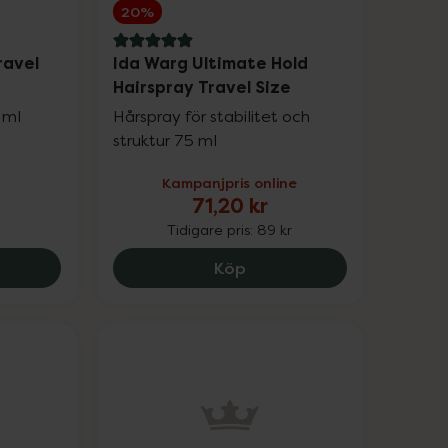
20%
5 av 5 i omdöme
ravel
Ida Warg Ultimate Hold
Hairspray Travel Size
 ml
Hårspray för stabilitet och
struktur 75 ml
Kampanjpris online
71,20 kr
Tidigare pris:
89 kr
tion SPF15, 204 kr.
a Cosmetics Travel Kit, 398 kr.
Ida Warg Ultimate Hold Ha
Köp