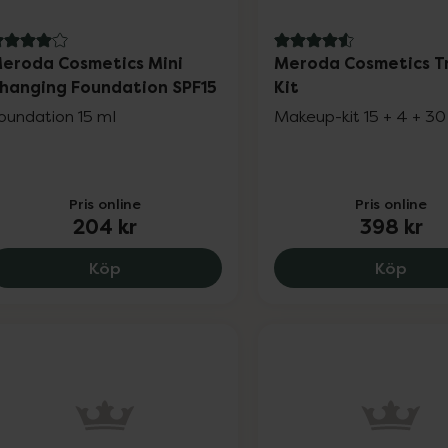
 av 5 i omdöme
4.6 av 5 i omdöme
eroda Cosmetics Mini
Meroda Cosmetics T
hanging Foundation SPF15
Kit
oundation 15 ml
Makeup-kit 15 + 4 + 30
Pris online
Pris online
204 kr
398 kr
Meroda Cosmetics Mini Changing Founda
Merod
Köp
Köp