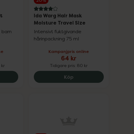
20%
4 av 5 i omdöme
nt
Ida Warg Hair Mask
Moisture Travel Size
h barn
Intensivt fuktgivande
hårinpackning 75 ml
ne
Kampanjpris online
64 kr
 kr
Tidigare pris:
80 kr
Original Coolmint Travel, 17.92 kr.
Ida Warg Hair Mask Moist
Köp