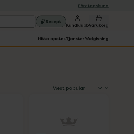
Företagskund
Recept
Kundklubb
Varukorg
Hitta apotek
Tjänster
Rådgivning