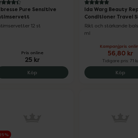
.4 av 5 i omdöme
5 av 5 i omdöme
ibresse Pure Sensitive
Ida Warg Beauty Rep
ntimservett
Conditioner Travel S
ntimservetter 12 st
Rikt och stärkande ba
ml
Kampanjpris onli
56,80 kr
Pris online
25 kr
Tidigare pris:
71 k
Libresse Pure Sensitive Intimservett, 25 k
Ida W
Köp
Köp
25%