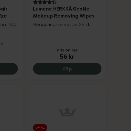
4.4 av 5 i omdöme
air
Lumene HERKKÄ Gentle
ize
Makeup Removing Wipes
lsam 100
Rengöringsservetter 25 st
ne
Pris online
56 kr
r
r.
arg Beauty Repair Conditioner Travel Size, 56.8 kr.
Lumene HERKKÄ Gentle M
Köp
25%