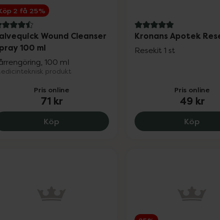
Köp 2 få 25%
.5 av 5 i omdöme
5 av 5 i omdöme
alvequick Wound Cleanser
Kronans Apotek Res
pray 100 ml
Resekit 1 st
årrengöring, 100 ml
edicinteknisk produkt
Pris online
Pris online
71 kr
49 kr
Salvequick Wound Cleanser Spray 100 ml,
Krona
Köp
Köp