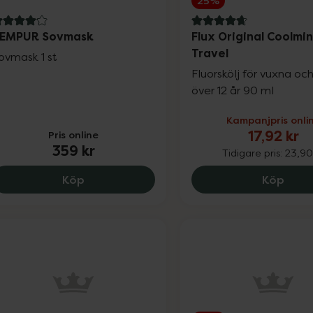
25%
.1 av 5 i omdöme
4.9 av 5 i omdöme
EMPUR Sovmask
Flux Original Coolmi
Travel
ovmask 1 st
Fluorskölj för vuxna oc
över 12 år 90 ml
Kampanjpris onli
17,92 kr
Pris online
359 kr
Tidigare pris:
23,90
TEMPUR Sovmask, 359 kr.
Flux 
Köp
Köp