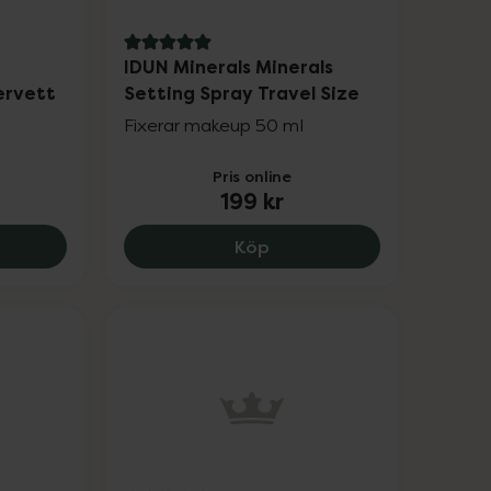
5 av 5 i omdöme
IDUN Minerals Minerals
ervett
Setting Spray Travel Size
Fixerar makeup 50 ml
Pris online
199 kr
329 kr.
ans Apotek Desinficerande Våtservett, 39 kr.
IDUN Minerals Minerals Se
Köp