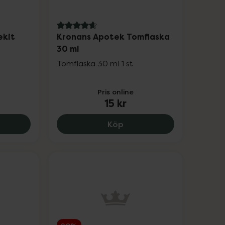
4.8 av 5 i omdöme
ekit
Kronans Apotek Tomflaska
30 ml
Tomflaska 30 ml 1 st
Pris online
15 kr
 71 kr.
ns Apotek Resekit, 49 kr.
Kronans Apotek Tomflaska
Köp