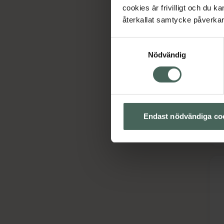
cookies är frivilligt och du k
återkallat samtycke påverkar 
E
R
Samtyckesval
Nödvändig
Endast nödvändiga co