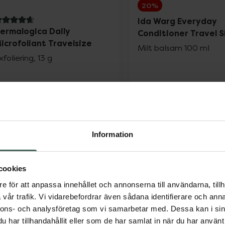
20%
Ida Warg Everyday
.8 av 5 i omdöme
ermalogica Daily
Conditioner Travel S
icrofoliant Travelsize
Milt balsam 100 ml
xfoliering, 13 g
Kampanjpris onli
55,20 kr
Pris online
228 kr
Tidigare pris:
69 k
Dermalogica Daily Microfoliant Travelsiz
Ida W
Köp
Köp
Information
cookies
e för att anpassa innehållet och annonserna till användarna, tillh
vår trafik. Vi vidarebefordrar även sådana identifierare och anna
nnons- och analysföretag som vi samarbetar med. Dessa kan i sin
har tillhandahållit eller som de har samlat in när du har använt 