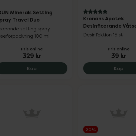
DUN Minerals Setting
5 av 5 i omdöme
Kronans Apotek
pray Travel Duo
Desinficerande Våts
ixerande setting spray
Desinfektion 15 st
eseförpackning 100 ml
Pris online
Pris online
329 kr
39 kr
IDUN Minerals Setting Spray Travel Duo, 
Kron
Köp
Köp
20%