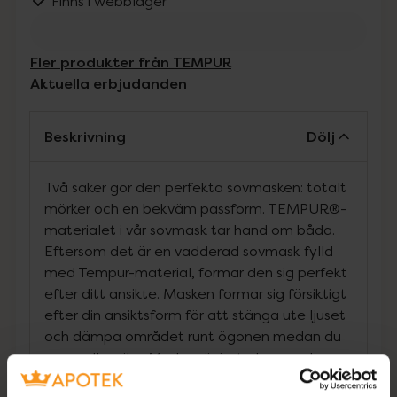
Finns i webblager
Fler produkter från TEMPUR
Aktuella erbjudanden
Beskrivning
Dölj
Två saker gör den perfekta sovmasken: totalt
mörker och en bekväm passform. TEMPUR®-
materialet i vår sovmask tar hand om båda.
Eftersom det är en vadderad sovmask fylld
med Tempur-material, formar den sig perfekt
efter ditt ansikte. Masken formar sig försiktigt
efter din ansiktsform för att stänga ute ljuset
och dämpa området runt ögonen medan du
sover eller vilar. Masken är justerbar med
kardborreband för optimal passform.