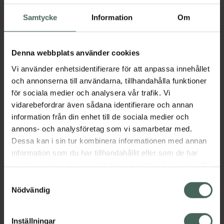
TEMPUR® Sovmask är perfekt att ha på
resan, under ljusa nätter eller när som helst
Samtycke
Information
Om
när man vill unna sig en stunds lugn och ro.
Överdrag i velour.
Denna webbplats använder cookies
Färg : Grå .
Vi använder enhetsidentifierare för att anpassa innehållet
Storlek : One size.
och annonserna till användarna, tillhandahålla funktioner
Produkten är tillverkad i Danmark.
för sociala medier och analysera vår trafik. Vi
vidarebefordrar även sådana identifierare och annan
Garanti: 3år
information från din enhet till de sociala medier och
Jämförpris
399 kr
/
st
annons- och analysföretag som vi samarbetar med.
EAN:
05714714439241
Dessa kan i sin tur kombinera informationen med annan
information som du har tillhandahållit eller som de har
Kategorier:
samlat in när du har använt deras tjänster. Samtycke till
För henne
För honom
cookies är frivilligt och du kan när som helst ändra eller
Samtyckesval
Packa för solsemestern
Resa
återkalla ditt samtycke via webbplatsens
Nödvändig
Reseförpackningar
Reseförpackningar
cookieinställningar. Ett återkallat samtycke påverkar inte
Sovmasker
Sömn, stress och oro
lagligheten av behandling som skett innan återkallelsen.
Sömntillbehör
Under 500 kr
Inställningar