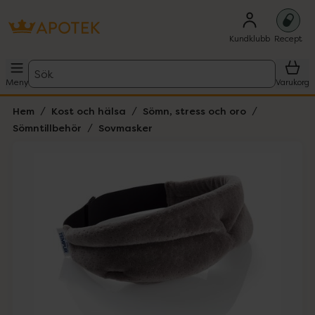
Kundklubb
Recept
Sök
Meny
Varukorg
Hem
Kost och hälsa
Sömn, stress och oro
Sömntillbehör
Sovmasker
Hoppa över Lista
Lista: . Innehåller 3 objekt.