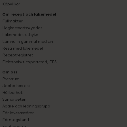
Köpvillkor
Om recept och läkemedel
Fullmakter
Högkostnadsskyddet
Läkemedelsutbyte
Lämna in gammal medicin
Resa med läkemedel
Receptregistret
Elektroniskt expertstöd, EES
Om oss
Pressrum
Jobba hos oss
Hållbarhet
Samarbeten
Ägare och ledningsgrupp
För leverantörer
Företagskund
Eget apotek