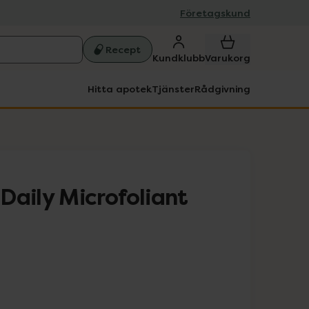
Företagskund
Recept
Kundklubb
Varukorg
Hitta apotek
Tjänster
Rådgivning
Daily Microfoliant