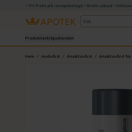
Fri frakt på receptbelagt
Brett utbud
Hälsos
Sök
Produkter
Erbjudanden
Hem
Hudvård
Ansiktsvård
Ansiktsvård fö
Hoppa över Lista
Lista: . Innehåller 4 objekt.