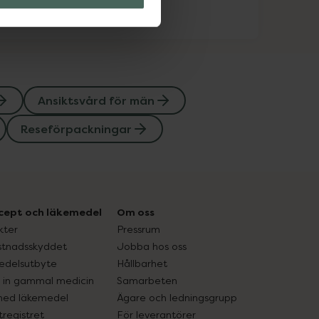
Ansiktsvård för män
Reseförpackningar
cept och läkemedel
Om oss
kter
Pressrum
tnadsskyddet
Jobba hos oss
edelsutbyte
Hållbarhet
in gammal medicin
Samarbeten
med läkemedel
Ägare och ledningsgrupp
registret
För leverantörer