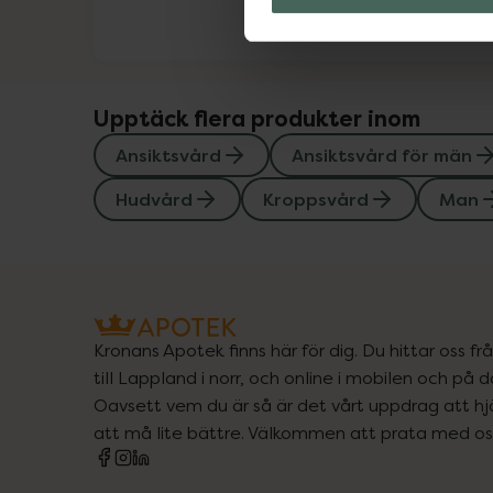
Upptäck flera produkter inom
Ansiktsvård
Ansiktsvård för män
Hudvård
Kroppsvård
Man
Kronans Apotek finns här för dig. Du hittar oss fr
till Lappland i norr, och online i mobilen och på d
Oavsett vem du är så är det vårt uppdrag att hjä
att må lite bättre. Välkommen att prata med os