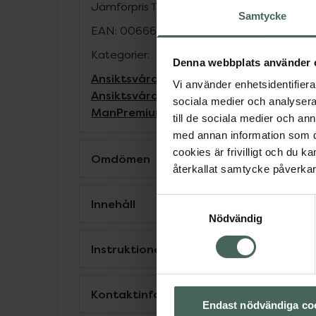
Jämförpris
17692,31 kr
/
kg
Samtycke
EAN:
00666151020788
Kategorier:
Denna webbplats använder 
Ansiktsvård
Ansiktsvård för män
Ansikt
Vi använder enhetsidentifierar
Ansiktsvård för män
Ansiktsvård för m
sociala medier och analysera 
Man
Premium hudvård
Reseförpackning
till de sociala medier och a
med annan information som du 
cookies är frivilligt och du k
Omdömen
återkallat samtycke påverkar 
Samtyckesval
Innehåll
Nödvändig
Instruktioner
Kontaktinfo tillverkare
Endast nödvändiga co