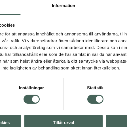
Information
cookies
svård för män
e för att anpassa innehållet och annonserna till användarna, tillh
än
Hudvård
Kroppsvård
vår trafik. Vi vidarebefordrar även sådana identifierare och anna
ar
Reseförpackningar
nnons- och analysföretag som vi samarbetar med. Dessa kan i sin
har tillhandahållit eller som de har samlat in när du har använt 
an när som helst ändra eller återkalla ditt samtycke via webbplats
Visa
inte lagligheten av behandling som skett innan återkallelsen.
Visa
Inställningar
Statistik
Visa
Visa
okies
Tillåt urval