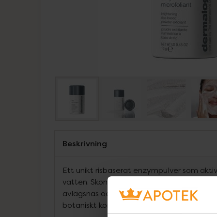
Beskrivning
Ett unikt risbaserat enzympulver som akti
vatten. Skonsamt nog att användas dagli
avlägsnas och huden blir mjukare och fräsc
botaniskt komplex förebygger och reduce