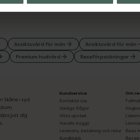
Ansiktsvård för män
Ansiktsvård för män
Premium hudvård
Reseförpackningar
Kundservice
Om re
ån Skåne i syd
Kontakta oss
Fullma
atorn.
Vanliga frågor
Högkos
lpa just dig
Hitta apotek
Läkem
s.
Handla tryggt
Lämna 
Leverans, betalning och retur
Resa 
Kundklubb
Recept