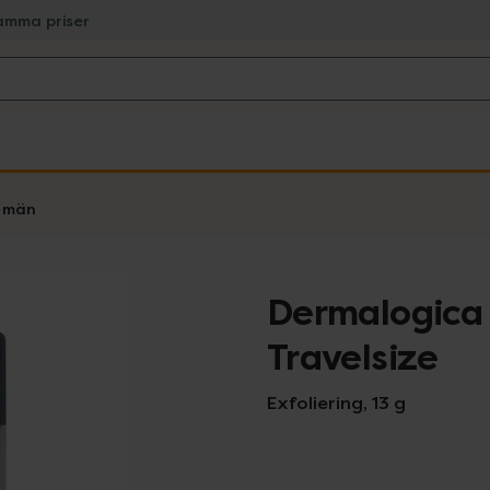
amma priser
r män
Dermalogica 
Travelsize
Exfoliering, 13 g