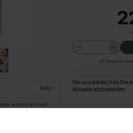
2
I
Snabba leve
Fler produkter från Der
Dölj
Aktuella erbjudanden
veras vid kontakt med
gen. Döda hudceller
hare med ny lyster. Ett
rar ojämn pigmentering.