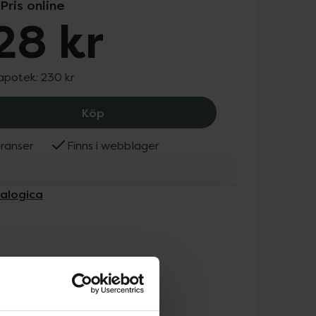
Pris online
28 kr
 apotek:
230 kr
Dermalogica Daily Microfoliant Travel
Köp
ranser
Finns i webblager
malogica