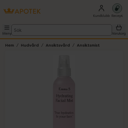
Kundklubb
Recept
Sök
Meny
Varukorg
Hem
Hudvård
Ansiktsvård
Ansiktsmist
Hoppa över Lista
Lista: . Innehåller 1 objekt.