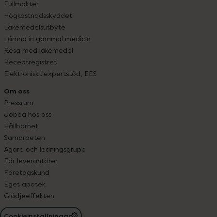
Fullmakter
Högkostnadsskyddet
Läkemedelsutbyte
Lämna in gammal medicin
Resa med läkemedel
Receptregistret
Elektroniskt expertstöd, EES
Om oss
Pressrum
Jobba hos oss
Hållbarhet
Samarbeten
Ägare och ledningsgrupp
För leverantörer
Företagskund
Eget apotek
Glädjeeffekten
Cookieinställningar