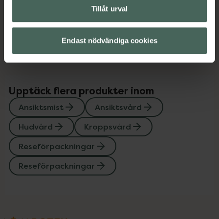
Innehåll
Visa
Tillåt urval
Instruktioner
Visa
Endast nödvändiga cookies
Upptäck flera produkter inom
Ansiktsmist
Ansiktsvård
Hudvård
Kroppsvård
Reseförpackningar
Reseförpackningar