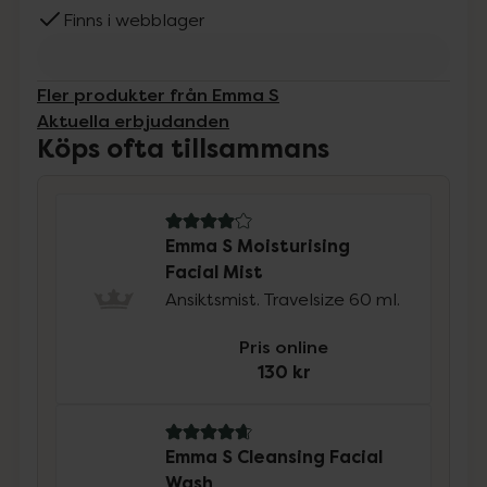
Finns i webblager
Fler produkter från Emma S
Aktuella erbjudanden
Köps ofta tillsammans
4.1 av 5 i omdöme
Emma S Moisturising
Facial Mist
Ansiktsmist. Travelsize 60 ml.
Pris online
130 kr
4.7 av 5 i omdöme
Emma S Cleansing Facial
Wash