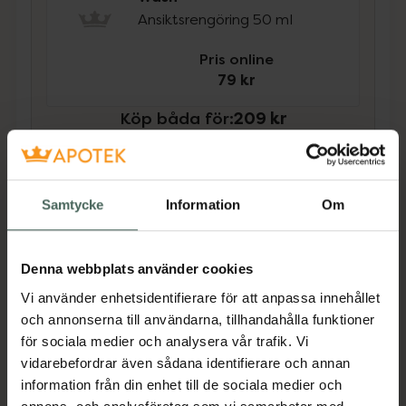
Ansiktsrengöring 50 ml
Pris online
79 kr
Köp båda för
:
209 kr
Köp båda
Samtycke
Information
Om
Beskrivning
Dölj
Denna webbplats använder cookies
Emma S Moisturising Facial Mist är en fräsch
Vi använder enhetsidentifierare för att anpassa innehållet
ansiktsmist som återfuktar och piggar upp din
och annonserna till användarna, tillhandahålla funktioner
hy när som helst under dagen, bara spraya
för sociala medier och analysera vår trafik. Vi
den över ansiktet när huden känns torr.
vidarebefordrar även sådana identifierare och annan
Innehåller extrakt från persikoblad, hallon,
information från din enhet till de sociala medier och
gurka och äpple som har uppfräschande,