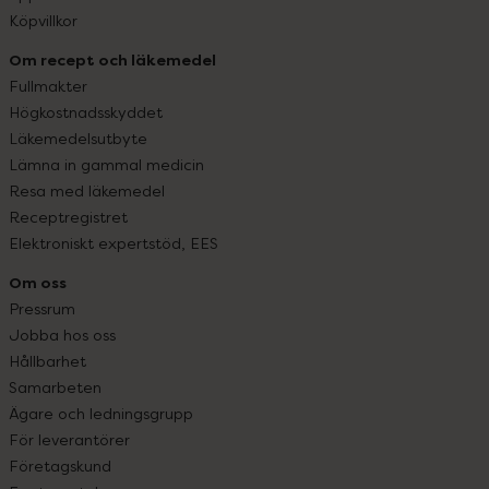
Köpvillkor
Om recept och läkemedel
Fullmakter
Högkostnadsskyddet
Läkemedelsutbyte
Lämna in gammal medicin
Resa med läkemedel
Receptregistret
Elektroniskt expertstöd, EES
Om oss
Pressrum
Jobba hos oss
Hållbarhet
Samarbeten
Ägare och ledningsgrupp
För leverantörer
Företagskund