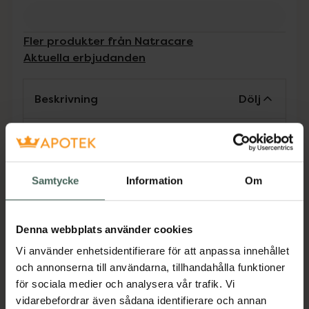
Fler produkter från Natracare
Aktuella erbjudanden
Beskrivning
Dölj
Natracares binda Maxi Regular/normal är en
mjuk och säker binda för lätt till normalt flöde.
Den absorberande kärnan tar snabbt upp
Samtycke
Information
Om
flödet så att det svala och luftiga ytskiktet av
ekologisk bomull förblir torrt och låter huden
andas. Bindor tillverkade av ekologiskt
Denna webbplats använder cookies
certifierad bomull och ekologiskt certifierad
Vi använder enhetsidentifierare för att anpassa innehållet
kärna av cellulosa. Utan vingar och individuellt
och annonserna till användarna, tillhandahålla funktioner
inslagna i papper. Maxi har en mjuk,
för sociala medier och analysera vår trafik. Vi
absorberande kärna som gör dem lite
vidarebefordrar även sådana identifierare och annan
tjockare. De har en bra passform som ger