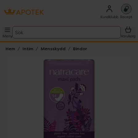
Kundklubb
Recept
Sök
Meny
Varukorg
Hem
Intim
Mensskydd
Bindor
Hoppa över Lista
Lista: . Innehåller 1 objekt.