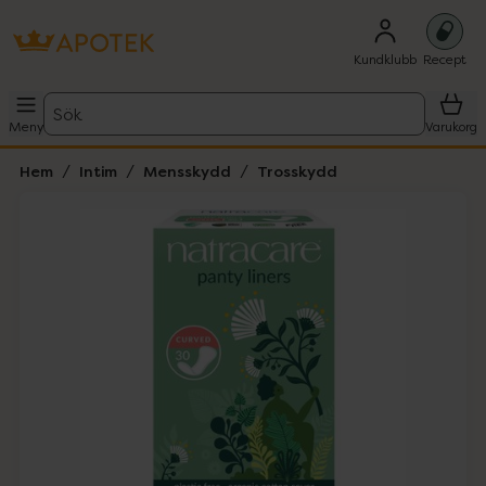
Kundklubb
Recept
Sök
Meny
Varukorg
Hem
Intim
Mensskydd
Trosskydd
Hoppa över Lista
Lista: . Innehåller 1 objekt.