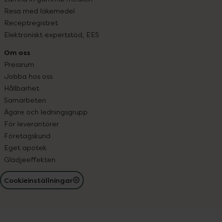
Resa med läkemedel
Receptregistret
Elektroniskt expertstöd, EES
Om oss
Pressrum
Jobba hos oss
Hållbarhet
Samarbeten
Ägare och ledningsgrupp
För leverantörer
Företagskund
Eget apotek
Glädjeeffekten
Cookieinställningar