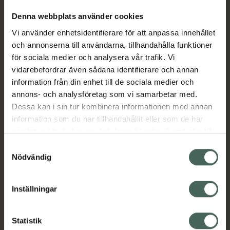
44,90 kr
Denna webbplats använder cookies
Köp båda för
:
83,80 kr
Vi använder enhetsidentifierare för att anpassa innehållet
och annonserna till användarna, tillhandahålla funktioner
Köp båda
för sociala medier och analysera vår trafik. Vi
vidarebefordrar även sådana identifierare och annan
information från din enhet till de sociala medier och
Beskrivning
Dölj
annons- och analysföretag som vi samarbetar med.
Dessa kan i sin tur kombinera informationen med annan
information som du har tillhandahållit eller som de har
Naturligt och ekologiskt certifierat trosskydd.
samlat in när du har använt deras tjänster. Samtycke till
Ett timglasformat trosskydd designat för att
cookies är frivilligt och du kan när som helst ändra eller
passa den naturliga formen på din kropp.
Samtyckesval
återkalla ditt samtycke via webbplatsens
Nödvändig
Trosskydd för daglig användning som är mjukt,
cookieinställningar. Ett återkallat samtycke påverkar inte
absoberande och formade för att vara
lagligheten av behandling som skett innan återkallelsen.
bekväma vid daglig användning. 30 st.
Inställningar
Jämförpris
1,93 kr
/
st
EAN:
00782126003065
Statistik