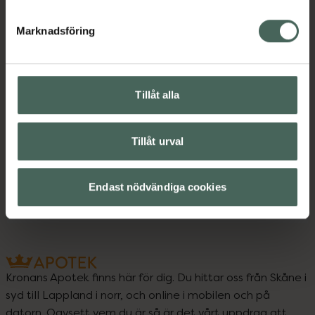
Kategorier:
Marknadsföring
Intim
Mensskydd
Trosskydd
Kontaktinfo tillverkare
Visa
Tillåt alla
Tillåt urval
Upptäck flera produkter inom
Intim
Mensskydd
Trosskydd
Endast nödvändiga cookies
Kronans Apotek finns här för dig. Du hittar oss från Skåne i
syd till Lappland i norr, och online i mobilen och på
datorn. Oavsett vem du är så är det vårt uppdrag att