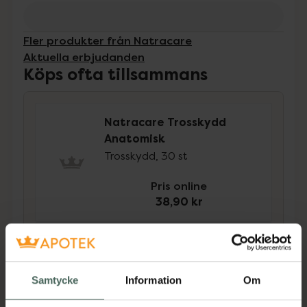
Fler produkter från Natracare
Aktuella erbjudanden
Köps ofta tillsammans
Natracare Trosskydd
Anatomisk
Trosskydd, 30 st
Pris online
38,90 kr
Natracare Binda Ultra
Extra Normal Vingar
Binda, 12 st
Samtycke
Information
Om
Pris online