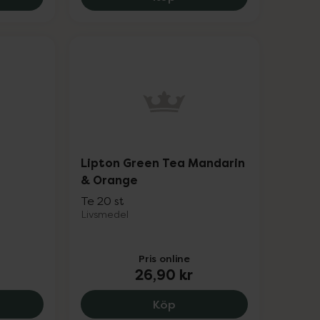
Lipton Green Tea Mandarin
& Orange
Te 20 st
Livsmedel
Pris online
26,90 kr
ka Honey EKO, 38.9 kr.
n Blue Fruit, 27.9 kr.
Lipton Green Tea Mandar
Köp