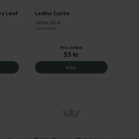
y Leaf
Ledins Curite
Örtte 20 st
Livsmedel
Pris online
53 kr
nsync Raspberry Leaf Tea EKO, 89 kr.
Ledins Curite, 53 kr.
Köp