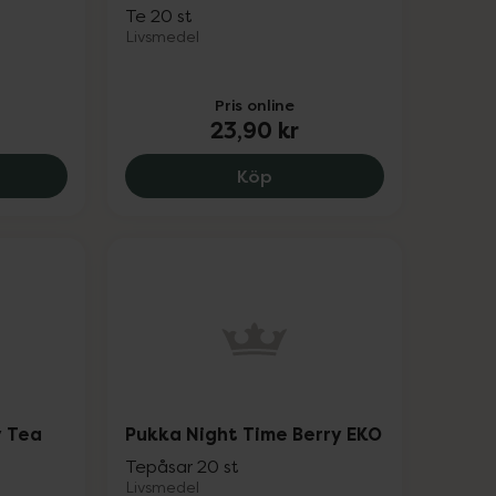
Te 20 st
Livsmedel
Pris online
23,90 kr
y EKO, 40 kr.
a Turmeric, Ginger & Orange EKO, 42 kr.
Lipton Golden Camomile, 
Köp
 Tea
Pukka Night Time Berry EKO
Tepåsar 20 st
Livsmedel