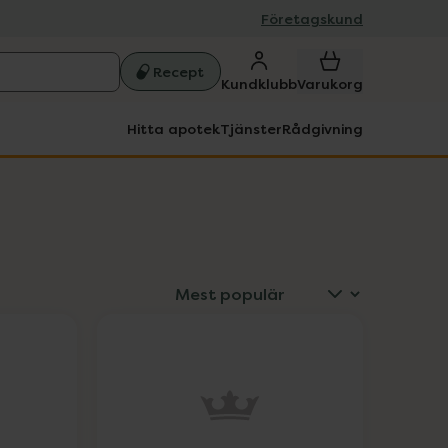
Företagskund
Recept
Kundklubb
Varukorg
Hitta apotek
Tjänster
Rådgivning