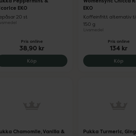
ukka Peppermint &
Womensync Chicca R
icorice EKO
EKO
epåsar 20 st
Koffeinfritt alternativ ti
ivsmedel
150 g
Livsmedel
Pris online
Pris online
38,90 kr
134 kr
Pukka Peppermint & Licorice EKO, 38.9 k
Wome
Köp
Köp
ukka Chamomile, Vanilla &
Pukka Turmeric, Gin