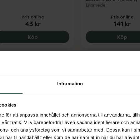
Livsmedel
Pris online
Pris online
43 kr
141 kr
Pukka Three Mint EKO, 43 kr.
Wome
Köp
Köp
Information
cookies
ukka Morning Berry EKO
Pukka After Dinner 
e för att anpassa innehållet och annonserna till användarna, tillh
epåsar 20 st
Tepåsar 20 st
vår trafik. Vi vidarebefordrar även sådana identifierare och anna
ivsmedel
Livsmedel
nnons- och analysföretag som vi samarbetar med. Dessa kan i sin
Pris online
Pris online
har tillhandahållit eller som de har samlat in när du har använt 