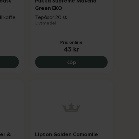
oast
Pukka Supreme Matcha
Green EKO
ll kaffe
Tepåsar 20 st
Livsmedel
Pris online
43 kr
r.
nsync Chicca Roast EKO, 134 kr.
Pukka Supreme Matcha G
Köp
ger &
Lipton Golden Camomile