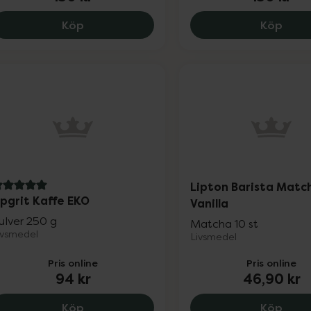
Nordic Superfood Te Bär Rooibos Fläderb
Nord
Köp
Köp
Lipton Barista Matc
 av 5 i omdöme
pgrit Kaffe EKO
Vanilla
ulver 250 g
Matcha 10 st
ivsmedel
Livsmedel
Pris online
Pris online
94 kr
46,90 kr
Upgrit Kaffe EKO, 94 kr.
Lipto
Köp
Köp