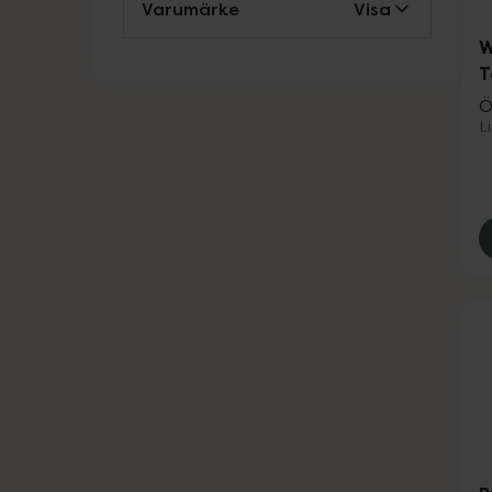
Varumärke
Visa
W
T
Ö
L