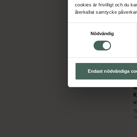
cookies är frivilligt och du k
återkallat samtycke påverkar 
Samtyckesval
Nödvändig
Endast nödvändiga co
N
R
v
T
L