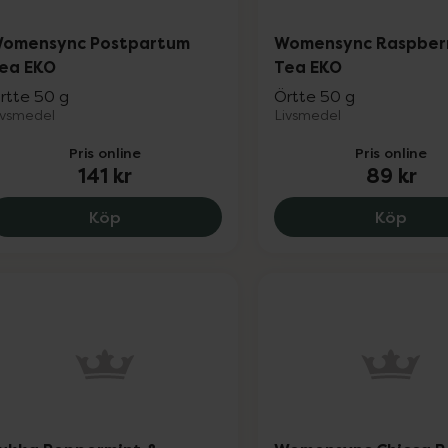
omensync Postpartum
Womensync Raspberr
ea EKO
Tea EKO
rtte 50 g
Örtte 50 g
ivsmedel
Livsmedel
Pris online
Pris online
141 kr
89 kr
Womensync Postpartum Tea EKO, 141 kr.
Wome
Köp
Köp