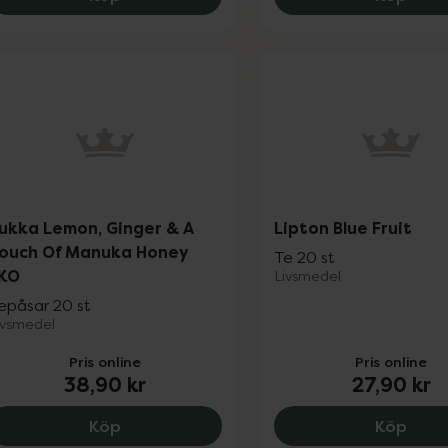
ukka Lemon, Ginger & A
Lipton Blue Fruit
ouch Of Manuka Honey
Te 20 st
KO
Livsmedel
epåsar 20 st
ivsmedel
Pris online
Pris online
38,90 kr
27,90 kr
Pukka Lemon, Ginger & A Touch Of Manu
Lipto
Köp
Köp