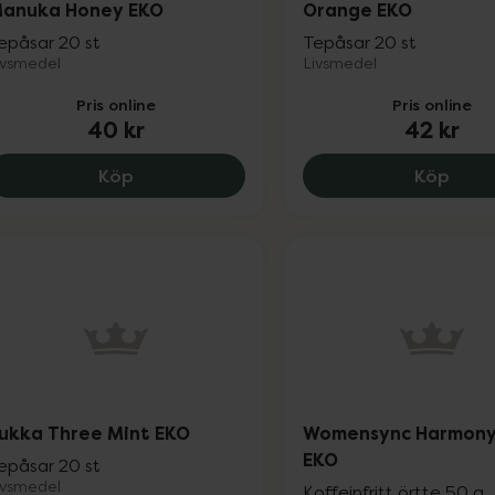
anuka Honey EKO
Orange EKO
epåsar 20 st
Tepåsar 20 st
ivsmedel
Livsmedel
Pris online
Pris online
40 kr
42 kr
Pukka Chamomile, Vanilla & Manuka Hone
Pukk
Köp
Köp
ukka Three Mint EKO
Womensync Harmony
EKO
epåsar 20 st
ivsmedel
Koffeinfritt örtte 50 g