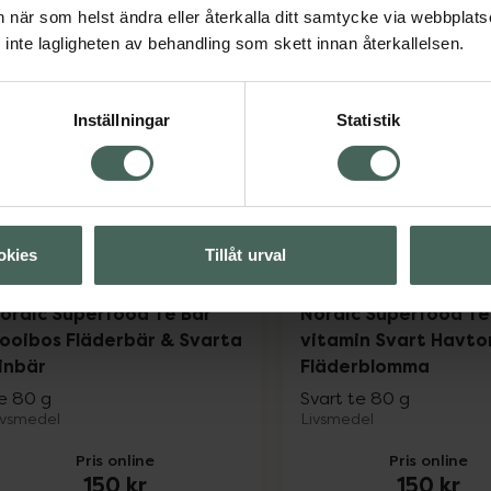
42 kr
42 kr
an när som helst ändra eller återkalla ditt samtycke via webbplats
inte lagligheten av behandling som skett innan återkallelsen.
Pukka Morning Berry EKO, 42 kr.
Pukka
Köp
Köp
Inställningar
Statistik
okies
Tillåt urval
ordic Superfood Te Bär
Nordic Superfood Te
ooibos Fläderbär & Svarta
vitamin Svart Havto
inbär
Fläderblomma
e 80 g
Svart te 80 g
ivsmedel
Livsmedel
Pris online
Pris online
150 kr
150 kr