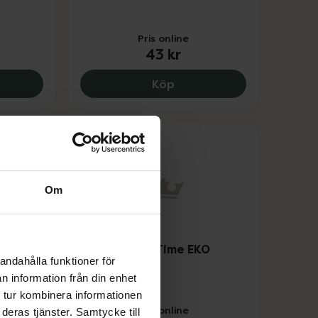
Pris online
43 kr
nsync Harmony Tea EKO, 141 kr.
Pukka Night Time Berry E
Köp
Om
EKO
Pukka Night Time EKO
andahålla funktioner för
Tepåsar 20 st
n information från din enhet
Livsmedel
 tur kombinera informationen
Pris online
deras tjänster. Samtycke till