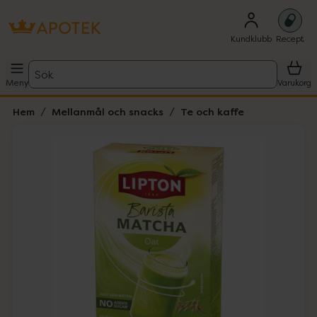
Kundklubb
Recept
Sök
Meny
Varukorg
Hem
Mellanmål och snacks
Te och kaffe
Hoppa över Lista
Lista: . Innehåller 1 objekt.