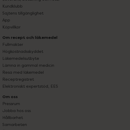
Kundklubb
Sajtens tillgänglighet
App
Köpvillkor
Om recept och läkemedel
Fullmakter
Högkostnadsskyddet
Läkemedelsutbyte
Lämna in gammal medicin
Resa med läkemedel
Receptregistret
Elektroniskt expertstöd, EES
Om oss
Pressrum
Jobba hos oss
Hållbarhet
Samarbeten