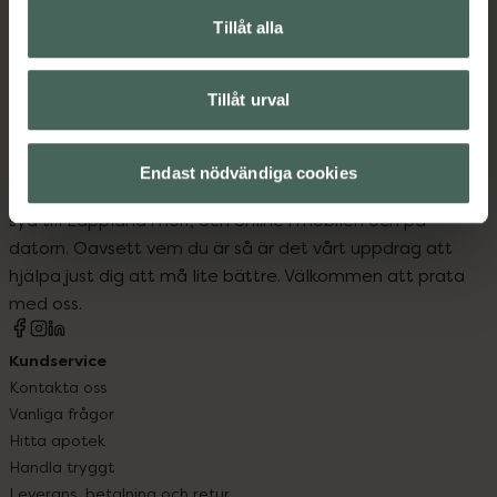
Tillåt alla
Mellanmål och snacks
Te och kaffe
Tillåt urval
Endast nödvändiga cookies
Kronans Apotek finns här för dig. Du hittar oss från Skåne i
syd till Lappland i norr, och online i mobilen och på
datorn. Oavsett vem du är så är det vårt uppdrag att
hjälpa just dig att må lite bättre. Välkommen att prata
med oss.
Kundservice
Kontakta oss
Vanliga frågor
Hitta apotek
Handla tryggt
Leverans, betalning och retur