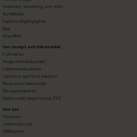
Leverans, betalning och retur
Kundklubb
Sajtens tillgänglighet
App
Köpvillkor
Om recept och läkemedel
Fullmakter
Högkostnadsskyddet
Läkemedelsutbyte
Lämna in gammal medicin
Resa med läkemedel
Receptregistret
Elektroniskt expertstöd, EES
Om oss
Pressrum
Jobba hos oss
Hållbarhet