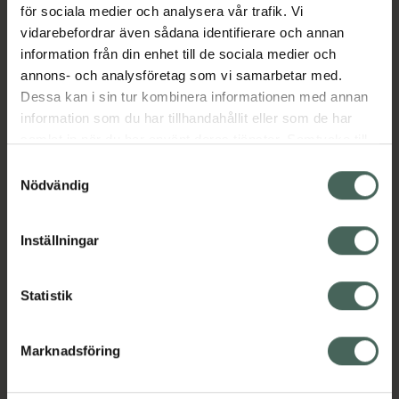
för sociala medier och analysera vår trafik. Vi
Lipton Barista Matcha Vanilla – för dig som
vidarebefordrar även sådana identifierare och annan
uppskattar äkta, ren och krämig vaniljmatcha
information från din enhet till de sociala medier och
i sin allra finaste form.
annons- och analysföretag som vi samarbetar med.
EAN:
05063270127780
Dessa kan i sin tur kombinera informationen med annan
Kategorier:
information som du har tillhandahållit eller som de har
samlat in när du har använt deras tjänster. Samtycke till
Kost och hälsa
Mellanmål och snacks
cookies är frivilligt och du kan när som helst ändra eller
Samtyckesval
Te och kaffe
återkalla ditt samtycke via webbplatsens
Nödvändig
cookieinställningar. Ett återkallat samtycke påverkar inte
lagligheten av behandling som skett innan återkallelsen.
Innehåll
Visa
Inställningar
Instruktioner
Visa
Statistik
Marknadsföring
Upptäck flera produkter inom