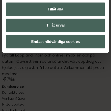
Kost och hälsa
Tillåt alla
Mellanmål och snacks
Te och kaffe
Tillåt urval
Endast nödvändiga cookies
Kronans Apotek finns här för dig. Du hittar oss från Skåne i
syd till Lappland i norr, och online i mobilen och på
datorn. Oavsett vem du är så är det vårt uppdrag att
hjälpa just dig att må lite bättre. Välkommen att prata
med oss.
Kundservice
Kontakta oss
Vanliga frågor
Hitta apotek
Handla tryggt