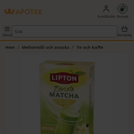
Kundklubb
Recept
Sök
Meny
Varukorg
Hem
Mellanmål och snacks
Te och kaffe
Hoppa över Lista
Lista: . Innehåller 1 objekt.