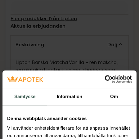
Fler produkter från Lipton
Aktuella erbjudanden
Beskrivning
Dölj
Lipton Barista Matcha Vanilla – ren matcha,
ren njutning.Upptäck en matchadryck som
låter naturens egna smaker stå i centrum.
Med premium vaniljmatcha och krämigt
havrepulver – helt utan tillsatt socker – får du
Samtycke
Information
Om
en silkeslen, fyllig upplevelse där varje klunk är
harmoniskt balanserad. Blanda enkelt med
hett vatten och njut varmt eller kallt. Den
Denna webbplats använder cookies
mjuka, runda smaken av vaniljmatcha
Vi använder enhetsidentifierare för att anpassa innehållet
framträder tydligt i en dryck som är lika enkel
och annonserna till användarna, tillhandahålla funktioner
att tillreda som den är omöjlig att motstå.