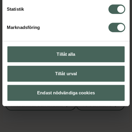
EAN:
05063270112335
Statistik
Kategorier:
Kost och hälsa
Mellanmål och snacks
Marknadsföring
Te och kaffe
Innehåll
Visa
Tillåt alla
Tillåt urval
Upptäck flera produkter inom
Kost och hälsa
Endast nödvändiga cookies
Mellanmål och snacks
Te och kaffe