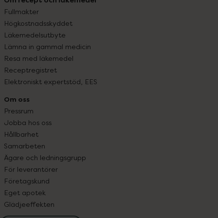
Fullmakter
Högkostnadsskyddet
Läkemedelsutbyte
Lämna in gammal medicin
Resa med läkemedel
Receptregistret
Elektroniskt expertstöd, EES
Om oss
Pressrum
Jobba hos oss
Hållbarhet
Samarbeten
Ägare och ledningsgrupp
För leverantörer
Företagskund
Eget apotek
Glädjeeffekten