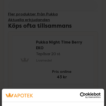
Fler produkter från Pukka
Aktuella erbjudanden
Köps ofta tillsammans
Pukka Night Time Berry
EKO
Tepåsar 20 st
Livsmedel
Pris online
43 kr
Pukka After Dinner EKO
Tepåsar 20 st
Livsmedel