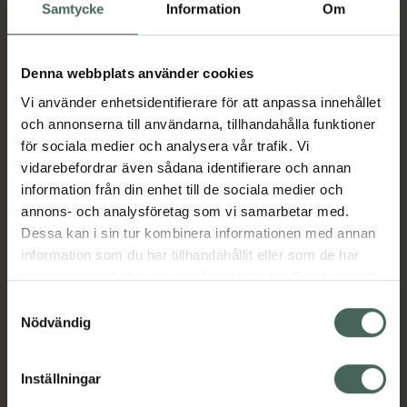
Samtycke
Information
Om
Pris online
42 kr
Denna webbplats använder cookies
Köp båda för
:
85 kr
Vi använder enhetsidentifierare för att anpassa innehållet
Köp båda
och annonserna till användarna, tillhandahålla funktioner
för sociala medier och analysera vår trafik. Vi
vidarebefordrar även sådana identifierare och annan
information från din enhet till de sociala medier och
Beskrivning
Dölj
annons- och analysföretag som vi samarbetar med.
Dessa kan i sin tur kombinera informationen med annan
EU-ekologiskt livsmedel
information som du har tillhandahållit eller som de har
samlat in när du har använt deras tjänster. Samtycke till
PL-EKO-03
cookies är frivilligt och du kan när som helst ändra eller
Samtyckesval
Ge liv åt dessa fantastiska örter genom att
återkalla ditt samtycke via webbplatsens
Nödvändig
låta tepåsen dra i nykokt vatten 5-8
cookieinställningar. Ett återkallat samtycke påverkar inte
minuter(utan mjölk eller socker).
lagligheten av behandling som skett innan återkallelsen.
Inställningar
Jämförpris
3 kr
/
st