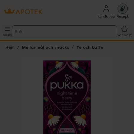
Kundklubb
Recept
Sök
Meny
Varukorg
Hem
Mellanmål och snacks
Te och kaffe
Hoppa över Lista
Lista: . Innehåller 1 objekt.