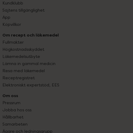
Kundklubb
Sajtens tillgänglighet
App
Köpvillkor
Om recept och läkemedel
Fullmakter
Högkostnadsskyddet
Läkemedelsutbyte
Lämna in gammal medicin
Resa med läkemedel
Receptregistret
Elektroniskt expertstöd, EES
Om oss
Pressrum
Jobba hos oss
Hållbarhet
Samarbeten
Ägare och ledningsgrupp