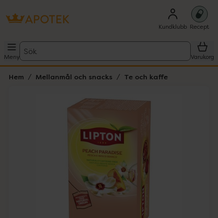
Kundklubb
Recept
Sök
Meny
Varukorg
Hem
Mellanmål och snacks
Te och kaffe
Hoppa över Lista
Lista: . Innehåller 1 objekt.