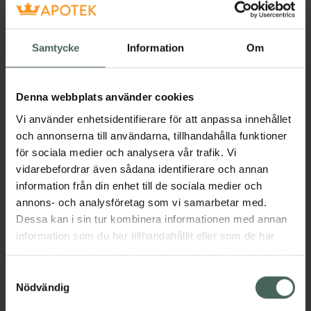
• FÖRGYLL DIN DAG: Fruktiga toner av
persika, äpple och hibiskus skapar en exotisk
smakupplevelse.
Samtycke
Information
Om
• NJUT NÄR SOM HELST: Paradise Peach
örtte kan avnjutas när som helst på dagen
Denna webbplats använder cookies
eller natten, varmt eller över is.
Vi använder enhetsidentifierare för att anpassa innehållet
• FYLLIGT OCH AROMATISKT: Naturligt
och annonserna till användarna, tillhandahålla funktioner
koffeinfritt örtte med perfekt balanserade
för sociala medier och analysera vår trafik. Vi
smaker och ljuvliga aromer
vidarebefordrar även sådana identifierare och annan
• UTAN ARTIFICIELLA SÖTNINGSMEDEL:
information från din enhet till de sociala medier och
dessa frukt- och örtte-påsar innehåller varken
annons- och analysföretag som vi samarbetar med.
tillsatt socker eller artificiella sötningsmedel
Dessa kan i sin tur kombinera informationen med annan
information som du har tillhandahållit eller som de har
• ENKELT ATT BRYGGA: Låt tepåsarna dra i 3–
samlat in när du har använt deras tjänster. Samtycke till
5 minuter i 100 °C (kokande vatten) för en
cookies är frivilligt och du kan när som helst ändra eller
kopp kvalitetste på några minuter
Samtyckesval
återkalla ditt samtycke via webbplatsens
Nödvändig
• ETT VARUMÄRKE SOM VÄRLDEN LITAR PÅ:
cookieinställningar. Ett återkallat samtycke påverkar inte