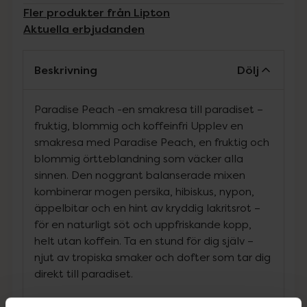
Fler produkter från Lipton
Aktuella erbjudanden
Beskrivning
Dölj
Paradise Peach -en smakresa till paradiset –
fruktig, blommig och koffeinfri Upplev en
smakresa med Paradise Peach, en fruktig och
blommig örtteblandning som väcker alla
sinnen. Den noggrant balanserade mixen
kombinerar mogen persika, hibiskus, nypon,
äppelbitar och en hint av kryddig lakritsrot –
för en naturligt söt och uppfriskande kopp,
helt utan koffein. Ta en stund för dig själv –
njut av tropiska smaker och dofter som tar dig
direkt till paradiset.