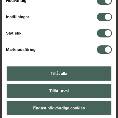
Nödvändig
cookieinställningar. Ett återkallat samtycke påverkar inte
EAN:
07391715080115
lagligheten av behandling som skett innan återkallelsen.
Kategorier:
Inställningar
Händer och fötter
Nagellacksborttagning
Naglar
Naglar
Statistik
Omdömen
Visa
Marknadsföring
Innehåll
Visa
Tillåt alla
Instruktioner
Visa
Tillåt urval
Endast nödvändiga cookies
Upptäck flera produkter inom