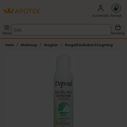
Kundklubb
Recept
Sök
Meny
Varukorg
Hem
Makeup
Naglar
Nagellacksborttagning
Hoppa över Lista
Lista: . Innehåller 1 objekt.