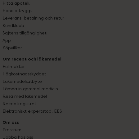
Hitta apotek
Handla tryggt
Leverans, betalning och retur
Kundklubb
Sajtens tillgänglighet
App
Köpvillkor
Om recept och läkemedel
Fullmakter
Högkostnadsskyddet
Läkemedelsutbyte
Lämna in gammal medicin
Resa med läkemedel
Receptregistret
Elektroniskt expertstöd, EES
Om oss
Pressrum
Jobba hos oss