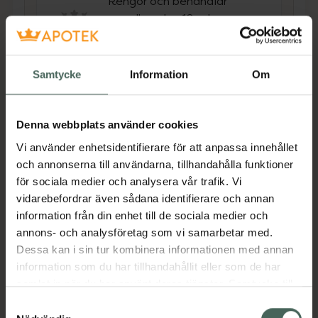
Rengör och behandlar
nagelbanden 10 ml
Pris online
85 kr
Samtycke
Information
Om
Köp båda för
:
123,90 kr
Köp båda
Denna webbplats använder cookies
Vi använder enhetsidentifierare för att anpassa innehållet
och annonserna till användarna, tillhandahålla funktioner
Beskrivning
Dölj
för sociala medier och analysera vår trafik. Vi
vidarebefordrar även sådana identifierare och annan
information från din enhet till de sociala medier och
En doftfri, miljöanpassad nagellackremover
annons- och analysföretag som vi samarbetar med.
som verkar snabbt. Undvik att kasta
Dessa kan i sin tur kombinera informationen med annan
föråldrad/kasserad produkt i toaletten,
information som du har tillhandahållit eller som de har
avloppet eller sophinken. Lämna det vid
samlat in när du har använt deras tjänster. Samtycke till
miljöstationen för farligt avfall i stället.
cookies är frivilligt och du kan när som helst ändra eller
Samtyckesval
Jämförpris
489 kr
/
l
återkalla ditt samtycke via webbplatsens