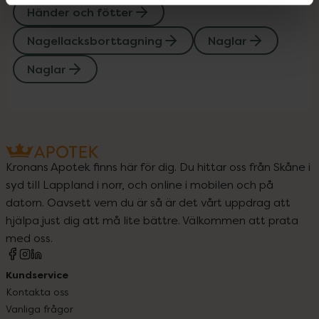
Händer och fötter
Nagellacksborttagning
Naglar
Naglar
Kronans Apotek finns här för dig. Du hittar oss från Skåne i
syd till Lappland i norr, och online i mobilen och på
datorn. Oavsett vem du är så är det vårt uppdrag att
hjälpa just dig att må lite bättre. Välkommen att prata
med oss.
Kundservice
Kontakta oss
Vanliga frågor