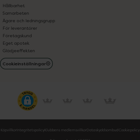
Hållbarhet
Samarbeten
Ägare och ledningsgrupp
För leverantörer
Företagskund
Eget apotek
Glädjeeffekten
Cookieinställningar
Köpvillkor
Integritetspolicy
Klubbens medlemsvillkor
Dataskyddsombud
Cookiepolicy