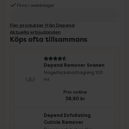
Finns i webblager
Fler produkter från Depend
Aktuella erbjudanden
Köps ofta tillsammans
4.6 av 5 i omdöme
Depend Remover Svanen
Nagellacksborttagning 100
ml
Pris online
38,90 kr
Depend Exfoliating
Cuticle Remover