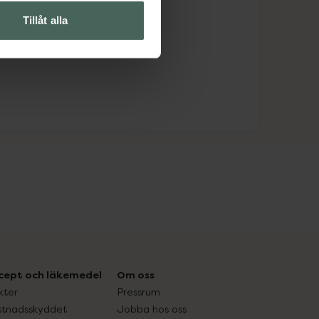
Tillåt alla
cept och läkemedel
Om oss
kter
Pressrum
tnadsskyddet
Jobba hos oss