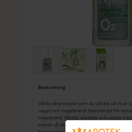
Beskrivning
Vårda dina naglar som du vårdar din hud.
nagel och nagelband! Specialolja för extr
nagelband. Vårdar, skyddar och verkar mj
barriär så att vatten och uttorkande medel
försämrar nagelns kvalitet. En uttorkad na