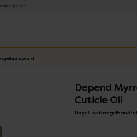
amma priser
nagelbandsvård
Depend Myrra
Cuticle Oil
Nagel- och nagelbandsolj