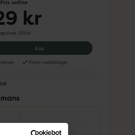
Pris online
29 kr
 apotek:
129 kr
Depend Myrra & Jojoba Nail & Cuticle 
Köp
ranser
Finns i webblager
end
ammans