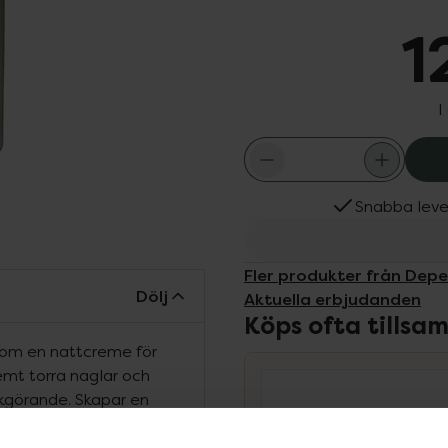
1
I
Snabba leve
Fler produkter från Dep
Dölj
Aktuella erbjudanden
Köps ofta tills
 Som en nattcreme för
emt torra naglar och
ukgörande. Skapar en
 inte tränger in och
gel kan ge torra,