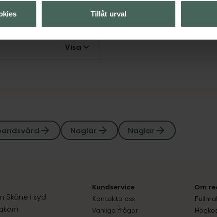
okies
Tillåt urval
Visa
Visa
bandsvård
Naglar
Naglar
Kundservice
Om re
ån Skåne i syd
Kontakta oss
Fullma
atorn.
Vanliga frågor
Högkos