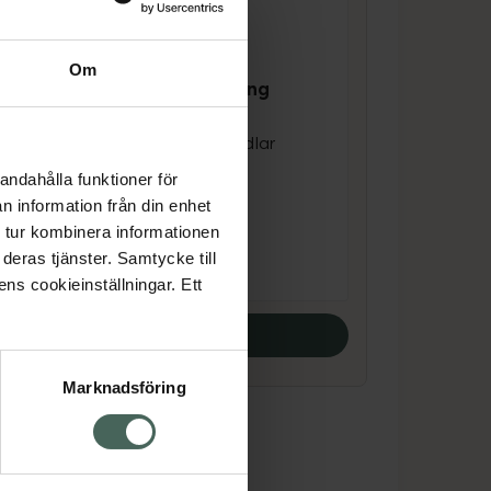
Om
Depend Exfoliating
e
Cuticle Remover
Rengör och behandlar
nagelbanden 10 ml
andahålla funktioner för
n information från din enhet
Pris online
 tur kombinera informationen
85 kr
deras tjänster. Samtycke till
ens cookieinställningar. Ett
Köp båda
Marknadsföring