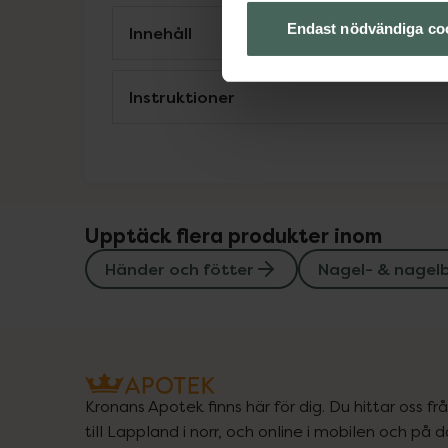
Endast nödvändiga co
Innehåll
Instruktioner
Upptäck flera produkter inom
Händer och fötter
Nagel- & nagel
Kronans Apotek finns här för dig. Du hittar oss fr
till Lappland i norr, och online i mobilen och på d