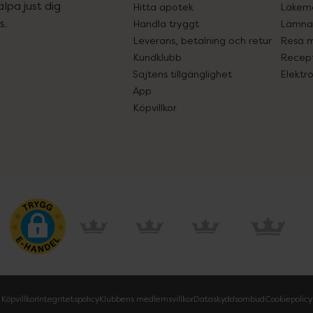
lpa just dig
Hitta apotek
Läkem
s.
Handla tryggt
Lämna 
Leverans, betalning och retur
Resa 
Kundklubb
Recept
Sajtens tillgänglighet
Elektr
App
Köpvillkor
Köpvillkor
Integritetspolicy
Klubbens medlemsvillkor
Dataskyddsombud
Cookiepolicy