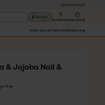
Företagskund
Recept
Kundklubb
Varukorg
Hitta apotek
Tjänster
Rådgivning
 & Jojoba Nail &
a 11 ml