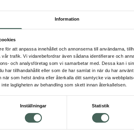
sar sig. Med myrraolja,
främjar tillväxt, vårdar,
Information
3 av 5 i omdöme
lband. Innehåller även
Depend Myrra &
ch stärker nageln.
Jojoba Nail & Cuticl
 nagelplattan. Appliceras
Oil
cookies
s in. Låt verka under
Nagel- och
e för att anpassa innehållet och annonserna till användarna, tillh
at. Kombinera gärna med
nagelbandsolja 11 ml
vår trafik. Vi vidarebefordrar även sådana identifierare och anna
timmars vård. Innehåller
nnons- och analysföretag som vi samarbetar med. Dessa kan i sin
Pris online
har tillhandahållit eller som de har samlat in när du har använt 
129 kr
an när som helst ändra eller återkalla ditt samtycke via webbplats
Köp båda för
:
inte lagligheten av behandling som skett innan återkallelsen.
214 kr
svård
Naglar
Naglar
Inställningar
Statistik
Visa