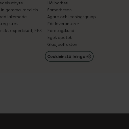
edelsutbyte
Hållbarhet
in gammal medicin
Samarbeten
med läkemedel
Ägare och ledningsgrupp
registret
För leverantörer
oniskt expertstöd, EES
Företagskund
Eget apotek
Glädjeeffekten
Cookieinställningar