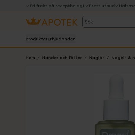
Fri frakt på receptbelagt
Brett utbud
Hälsos
Sök
Produkter
Erbjudanden
Hem
Händer och fötter
Naglar
Nagel- & 
Hoppa över Lista
Lista: . Innehåller 3 objekt.