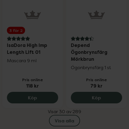
3 för 2
5 av 5 i omdöme
4.4 av 5 i omdöme
IsaDora High Imp
Depend
Length Lift 01
Ögonbrynsfärg
Mörkbrun
Mascara 9 ml
Ögonbrynsfärg 1 st
Pris online
Pris online
118 kr
79 kr
IsaDora High Imp Length Lift 01, 118 kr.
Depend Ögo
Köp
Köp
Visar 30 av 289
Visa alla