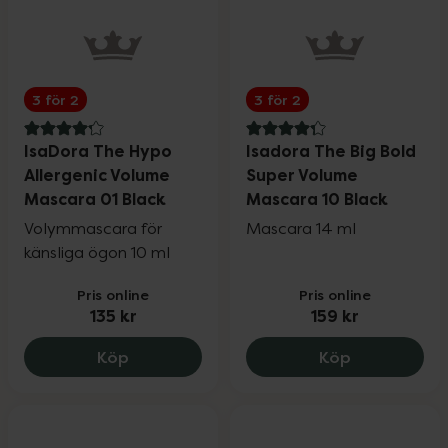
3 för 2
3 för 2
4.2 av 5 i omdöme
4.3 av 5 i omdöme
IsaDora The Hypo
Isadora The Big Bold
Allergenic Volume
Super Volume
Mascara 01 Black
Mascara 10 Black
Volymmascara för
Mascara 14 ml
känsliga ögon 10 ml
Pris online
Pris online
135 kr
159 kr
IsaDora The Hypo Allergenic Volume Mas
Isadora The
Köp
Köp