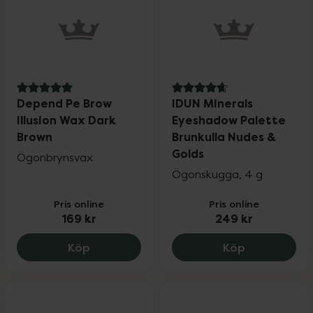
5 av 5 i omdöme
4.8 av 5 i omdöme
Depend Pe Brow
IDUN Minerals
Illusion Wax Dark
Eyeshadow Palette
Brown
Brunkulla Nudes &
Golds
Ögonbrynsvax
Ögonskugga, 4 g
Pris online
Pris online
169 kr
249 kr
Depend Pe Brow Illusion Wax Dark Brown
IDUN Minera
Köp
Köp