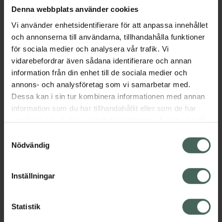
Denna webbplats använder cookies
Vi använder enhetsidentifierare för att anpassa innehållet
och annonserna till användarna, tillhandahålla funktioner
3 för 2
för sociala medier och analysera vår trafik. Vi
vidarebefordrar även sådana identifierare och annan
4.5 av 5 i omdöme
4.2 av 5 i omdöme
IsaDora The Gleam
Depend Frans- &
information från din enhet till de sociala medier och
Eyeshadow Stick
Ögonbrynsfärg
annons- och analysföretag som vi samarbetar med.
Longwear & Water-
Brunsvart
Dessa kan i sin tur kombinera informationen med annan
Resistant 53 Denim
Färg för ögonbryn och
information som du har tillhandahållit eller som de har
Steel
fransar 1 st
samlat in när du har använt deras tjänster. Samtycke till
Krämögonskugga 1 g
cookies är frivilligt och du kan när som helst ändra eller
Samtyckesval
återkalla ditt samtycke via webbplatsens
Nödvändig
Pris online
Pris online
cookieinställningar. Ett återkallat samtycke påverkar inte
149 kr
89 kr
lagligheten av behandling som skett innan återkallelsen.
Inställningar
IsaDora The Gleam Eyeshadow Stick Lon
Depend Fran
Köp
Köp
Statistik