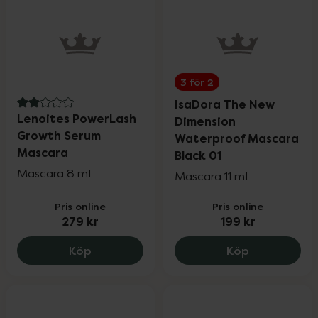
3 för 2
IsaDora The New
2 av 5 i omdöme
Lenoites PowerLash
Dimension
Growth Serum
Waterproof Mascara
Mascara
Black 01
Mascara 8 ml
Mascara 11 ml
Pris online
Pris online
279 kr
199 kr
Lenoites PowerLash Growth Serum Masc
IsaDora The
Köp
Köp