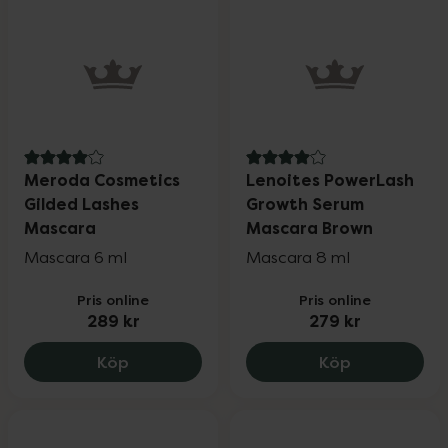
4 av 5 i omdöme
4 av 5 i omdöme
Meroda Cosmetics
Lenoites PowerLash
Gilded Lashes
Growth Serum
Mascara
Mascara Brown
Mascara 6 ml
Mascara 8 ml
Pris online
Pris online
289 kr
279 kr
Meroda Cosmetics Gilded Lashes Masca
Lenoites Po
Köp
Köp