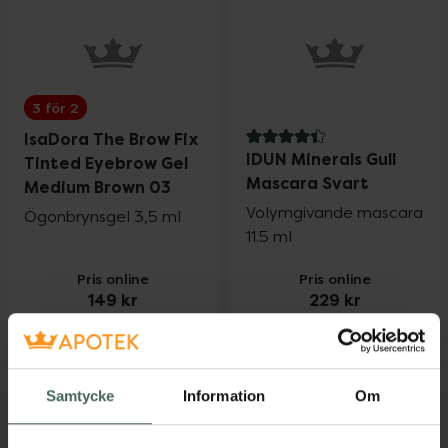
3 för 2
IsaDora The Brow Fix
4.4 av 5 i omdöme
IDUN Minerals Gull
Tinted Eyebrow Gel
Mascara Svart
Medium Brown 03
Volymgivande mascara
Ögonbrynsgel 3,5 ml
11.5 ml
Pris online
Pris online
149 kr
229 kr
IsaDora The Brow Fix Tinted Eyebrow G
IDUN Mineral
Köp
Köp
Samtycke
Information
Om