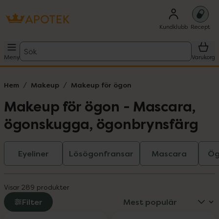
Kundklubb
Recept
Sök
Meny
Varukorg
Hem
Makeup
Makeup för ögon
Makeup för ögon - Mascara,
ögonskugga, ögonbrynsfärg
Eyeliner
Lösögonfransar
Mascara
Ög
Visar 289 produkter
Filter