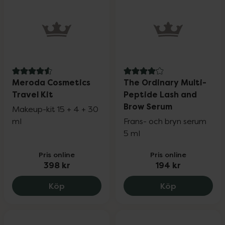
4.6 av 5 i omdöme
4.1 av 5 i omdöme
Meroda Cosmetics
The Ordinary Multi-
Travel Kit
Peptide Lash and
Brow Serum
Makeup-kit 15 + 4 + 30
ml
Frans- och bryn serum
5 ml
Pris online
Pris online
398 kr
194 kr
Meroda Cosmetics Travel Kit, 398 kr.
The Ordinar
Köp
Köp