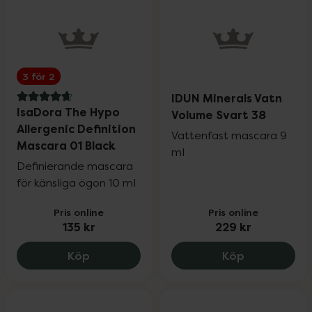
3 för 2
IDUN Minerals Vatn
4.8 av 5 i omdöme
IsaDora The Hypo
Volume Svart 38
Allergenic Definition
Vattenfast mascara 9
Mascara 01 Black
ml
Definierande mascara
för känsliga ögon 10 ml
Pris online
Pris online
135 kr
229 kr
IsaDora The Hypo Allergenic Definition 
IDUN Minera
Köp
Köp