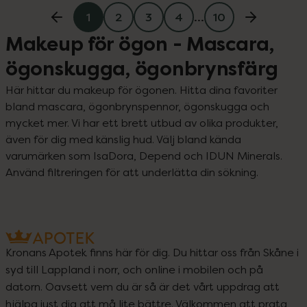
1
2
3
4
…
10
Makeup för ögon - Mascara,
ögonskugga, ögonbrynsfärg
Här hittar du makeup för ögonen. Hitta dina favoriter 
bland mascara, ögonbrynspennor, ögonskugga och 
mycket mer. Vi har ett brett utbud av olika produkter, 
även för dig med känslig hud. Välj bland kända 
varumärken som IsaDora, Depend och IDUN Minerals. 
Använd filtreringen för att underlätta din sökning.
Kronans Apotek finns här för dig. Du hittar oss från Skåne i
syd till Lappland i norr, och online i mobilen och på
datorn. Oavsett vem du är så är det vårt uppdrag att
hjälpa just dig att må lite bättre. Välkommen att prata