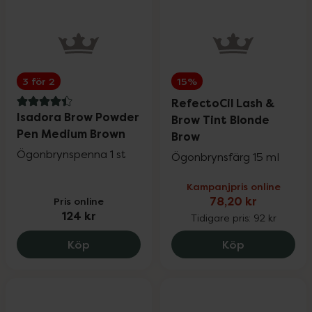
3 för 2
15%
RefectoCil Lash &
4.4 av 5 i omdöme
Isadora Brow Powder
Brow Tint Blonde
Pen Medium Brown
Brow
Ögonbrynspenna 1 st
Ögonbrynsfärg 15 ml
Kampanjpris online
Pris online
78,20 kr
124 kr
Tidigare pris:
92 kr
Isadora Brow Powder Pen Medium Brown
RefectoCil L
Köp
Köp