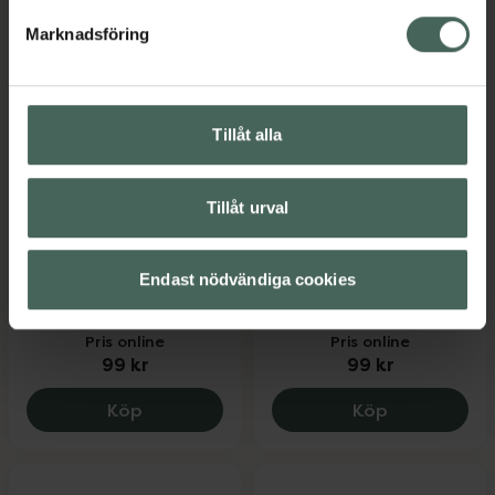
Marknadsföring
3 för 2
Tillåt alla
4.7 av 5 i omdöme
3 av 5 i omdöme
Kronans Apotek
Isadora The Intense
Tillåt urval
Mascara Svart
Eyeliner 24H Wear &
Smudge-proof 68
För känsliga ögon och
Marine Blue
kontaktlinsbärare 5 g
Endast nödvändiga cookies
Eyeliner 35 g
Pris online
Pris online
99 kr
99 kr
Kronans Apotek Mascara Svart, 99 kr.
Isadora The
Köp
Köp