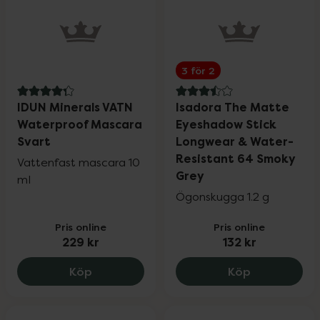
3 för 2
4.3 av 5 i omdöme
3.5 av 5 i omdöme
IDUN Minerals VATN
Isadora The Matte
Waterproof Mascara
Eyeshadow Stick
Svart
Longwear & Water-
Resistant 64 Smoky
Vattenfast mascara 10
Grey
ml
Ögonskugga 1.2 g
Pris online
Pris online
229 kr
132 kr
IDUN Minerals VATN Waterproof Mascara
Isadora The
Köp
Köp