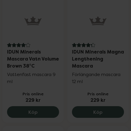
4.1 av 5 i omdöme
4.3 av 5 i omdöme
IDUN Minerals
IDUN Minerals Magna
Mascara Vatn Volume
Lengthening
Brown 38°C
Mascara
Vattenfast mascara 9
Förlängande mascara
ml
12 ml
Pris online
Pris online
229 kr
229 kr
IDUN Minerals Mascara Vatn Volume Bro
IDUN Minera
Köp
Köp