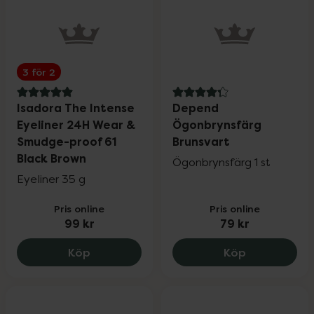
3 för 2
5 av 5 i omdöme
4.3 av 5 i omdöme
Isadora The Intense
Depend
Eyeliner 24H Wear &
Ögonbrynsfärg
Smudge-proof 61
Brunsvart
Black Brown
Ögonbrynsfärg 1 st
Eyeliner 35 g
Pris online
Pris online
99 kr
79 kr
Isadora The Intense Eyeliner 24H Wear
Depend Ögon
Köp
Köp