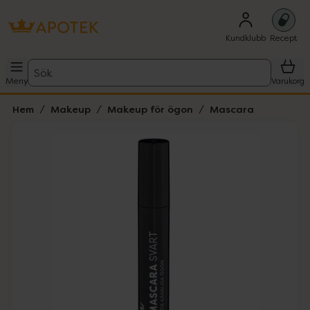
Kundklubb
Recept
Sök
Meny
Varukorg
Hem
Makeup
Makeup för ögon
Mascara
Hoppa över Lista
Lista: . Innehåller 1 objekt.