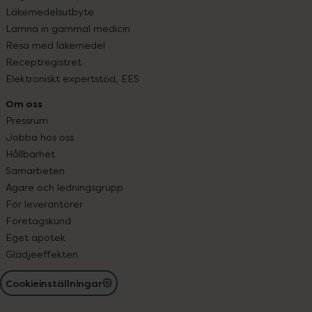
Läkemedelsutbyte
Lämna in gammal medicin
Resa med läkemedel
Receptregistret
Elektroniskt expertstöd, EES
Om oss
Pressrum
Jobba hos oss
Hållbarhet
Samarbeten
Ägare och ledningsgrupp
För leverantörer
Företagskund
Eget apotek
Glädjeeffekten
Cookieinställningar