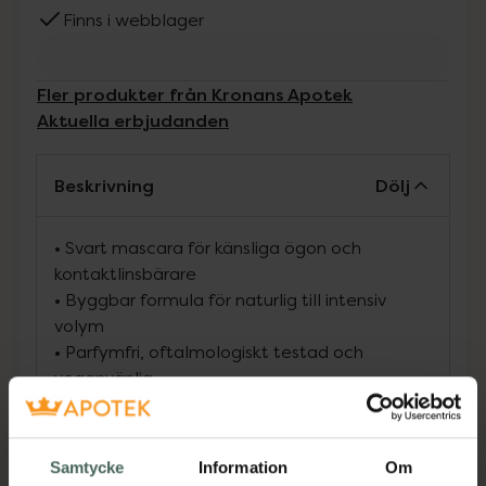
Finns i webblager
Fler produkter från Kronans Apotek
Aktuella erbjudanden
Beskrivning
Dölj
•
Svart mascara för känsliga ögon och
kontaktlinsbärare
•
Byggbar formula för naturlig till intensiv
volym
•
Parfymfri, oftalmologiskt testad och
veganvänlig
Denna brunsvarta mascara är särskilt
utvecklad för känsliga ögon och för dig som
Samtycke
Information
Om
använder kontaktlinser. Den byggbara