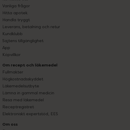
Vanliga frågor
Hitta apotek
Handla tryggt
Leverans, betalning och retur
Kundklubb
Sajtens tillgänglighet
App
Köpvillkor
Om recept och läkemedel
Fullmakter
Högkostnadsskyddet
Läkemedelsutbyte
Lämna in gammal medicin
Resa med läkemedel
Receptregistret
Elektroniskt expertstöd, EES
Om oss