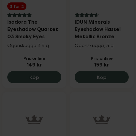
3 för 2
5 av 5 i omdöme
4.8 av 5 i omdöme
Isadora The
IDUN Minerals
Eyeshadow Quartet
Eyeshadow Hassel
03 Smoky Eyes
Metallic Bronze
Ögonskugga 3.5 g
Ögonskugga, 3 g
Pris online
Pris online
149 kr
159 kr
Isadora The Eyeshadow Quartet 03 Smo
IDUN Minera
Köp
Köp