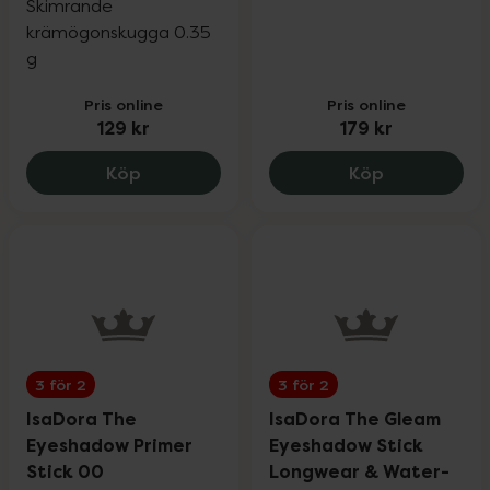
Skimrande
krämögonskugga 0.35
g
Pris online
Pris online
129 kr
179 kr
Isadora The Shimmer Eyeshadow Stick 
IDUN Mineral
Köp
Köp
3 för 2
3 för 2
IsaDora The
IsaDora The Gleam
Eyeshadow Primer
Eyeshadow Stick
Stick 00
Longwear & Water-