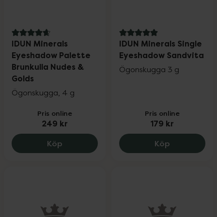
4.8 av 5 i omdöme
5 av 5 i omdöme
IDUN Minerals
IDUN Minerals Single
Eyeshadow Palette
Eyeshadow Sandvita
Brunkulla Nudes &
Ögonskugga 3 g
Golds
Ögonskugga, 4 g
Pris online
Pris online
249 kr
179 kr
IDUN Minerals Eyeshadow Palette Brunku
IDUN Minera
Köp
Köp