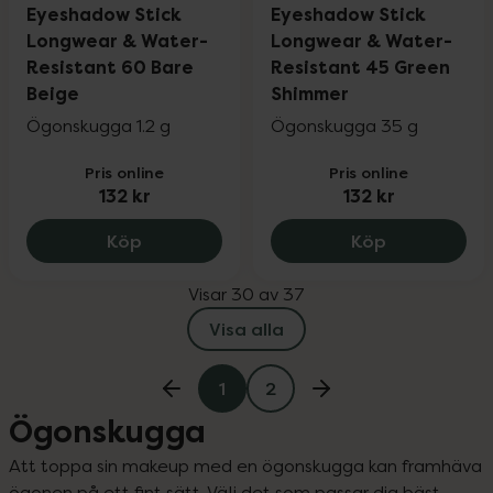
Eyeshadow Stick
Eyeshadow Stick
Longwear & Water-
Longwear & Water-
Resistant 60 Bare
Resistant 45 Green
Beige
Shimmer
Ögonskugga 1.2 g
Ögonskugga 35 g
Pris online
Pris online
132 kr
132 kr
Isadora The Matte Eyeshadow Stick Lon
Isadora The
Köp
Köp
Visar 30 av 37
Visa alla
1
2
Ögonskugga
Att toppa sin makeup med en ögonskugga kan framhäva 
ögonen på ett fint sätt. Välj det som passar dig bäst - 