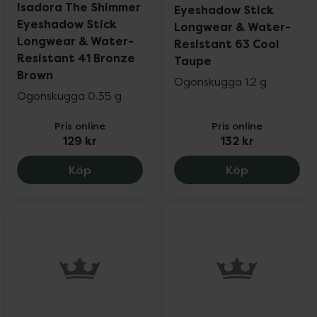
Isadora The Shimmer
Eyeshadow Stick
Eyeshadow Stick
Longwear & Water-
Longwear & Water-
Resistant 63 Cool
Resistant 41 Bronze
Taupe
Brown
Ögonskugga 1.2 g
Ögonskugga 0.35 g
Pris online
Pris online
129 kr
132 kr
Isadora The Shimmer Eyeshadow Stick L
Isadora The
Köp
Köp