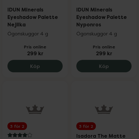
IDUN Minerals
IDUN Minerals
Eyeshadow Palette
Eyeshadow Palette
Nejlika
Nyponros
Ögonskuggor 4 g
Ögonskuggor 4 g
Pris online
Pris online
299 kr
299 kr
IDUN Minerals Eyeshadow Palette Nejlik
IDUN Minera
Köp
Köp
3 för 2
3 för 2
Isadora The Matte
4 av 5 i omdöme