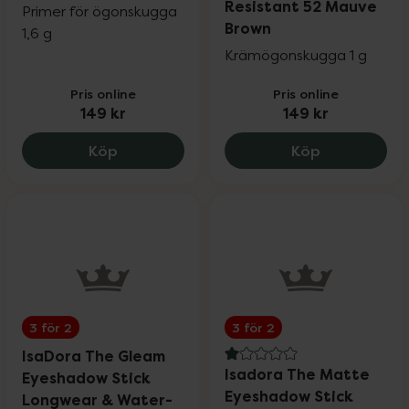
Resistant 52 Mauve
Primer för ögonskugga
Brown
1,6 g
Krämögonskugga 1 g
Pris online
Pris online
149 kr
149 kr
IsaDora The Eyeshadow Primer Stick 00,
IsaDora The
Köp
Köp
3 för 2
3 för 2
IsaDora The Gleam
1 av 5 i omdöme
Isadora The Matte
Eyeshadow Stick
Eyeshadow Stick
Longwear & Water-