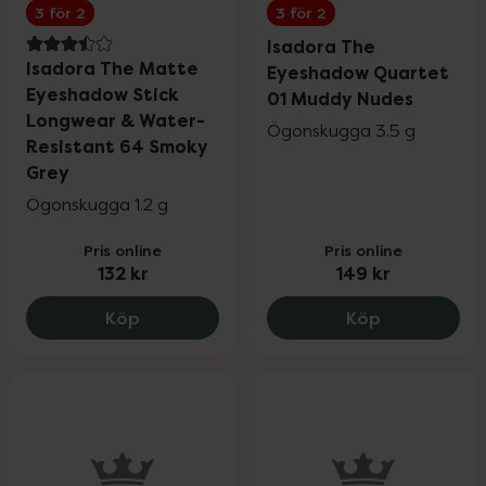
3 för 2
3 för 2
Isadora The
3.5 av 5 i omdöme
Isadora The Matte
Eyeshadow Quartet
Eyeshadow Stick
01 Muddy Nudes
Longwear & Water-
Ögonskugga 3.5 g
Resistant 64 Smoky
Grey
Ögonskugga 1.2 g
Pris online
Pris online
132 kr
149 kr
Isadora The Matte Eyeshadow Stick Lo
Isadora The
Köp
Köp