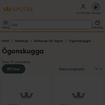
Kundklubb
Recept
Sök
Meny
Varukorg
Hem
Makeup
Makeup för ögon
Ögonskugga
Ögonskugga
Visar 37 produkter
Filter