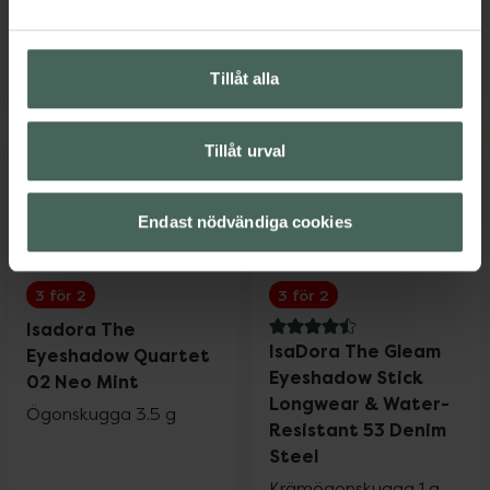
Pris online
Pris online
149 kr
149 kr
Tillåt alla
Isadora The Eyeshadow Quartet 04 Cap
IsaDora The
Köp
Köp
Tillåt urval
Endast nödvändiga cookies
3 för 2
3 för 2
Isadora The
4.5 av 5 i omdöme
IsaDora The Gleam
Eyeshadow Quartet
Eyeshadow Stick
02 Neo Mint
Longwear & Water-
Ögonskugga 3.5 g
Resistant 53 Denim
Steel
Krämögonskugga 1 g