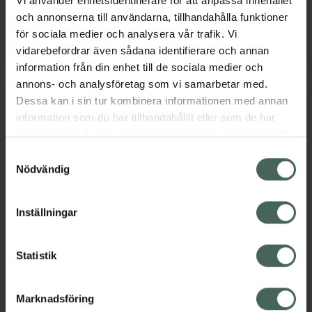
Vi använder enhetsidentifierare för att anpassa innehållet
Pris online
Pris online
och annonserna till användarna, tillhandahålla funktioner
179 kr
179 kr
för sociala medier och analysera vår trafik. Vi
IDUN Minerals Single Eyeshadow Vallmo, 
IDUN Mineral
Köp
Köp
vidarebefordrar även sådana identifierare och annan
information från din enhet till de sociala medier och
annons- och analysföretag som vi samarbetar med.
Dessa kan i sin tur kombinera informationen med annan
information som du har tillhandahållit eller som de har
samlat in när du har använt deras tjänster. Samtycke till
cookies är frivilligt och du kan när som helst ändra eller
Samtyckesval
återkalla ditt samtycke via webbplatsens
Nödvändig
3 för 2
3 för 2
cookieinställningar. Ett återkallat samtycke påverkar inte
lagligheten av behandling som skett innan återkallelsen.
IsaDora The Gleam
5 av 5 i omdöme
Inställningar
Isadora The
Eyeshadow Stick
Eyeshadow Quartet
Longwear & Water-
04 Cappuccino
Resistant 50 Rose
Statistik
Beige
Ögonskugga 3.5 g
Krämögonskugga 1 g
Marknadsföring