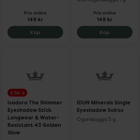
Pris online
Pris online
149 kr
149 kr
Isadora The Eyeshadow Quartet 02 Neo 
IsaDora The
Köp
Köp
3 för 2
Isadora The Shimmer
IDUN Minerals Single
Eyeshadow Stick
Eyeshadow Solros
Longwear & Water-
Ögonskugga 3 g
Resistant 43 Golden
Glow