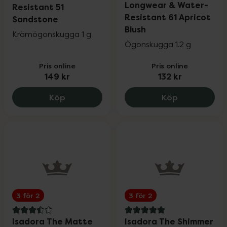
Longwear & Water-
Resistant 51
Resistant 61 Apricot
Sandstone
Blush
Krämögonskugga 1 g
Ögonskugga 1.2 g
Pris online
Pris online
149 kr
132 kr
Isadora The
Köp
Köp
3 för 2
3 för 2
3.5 av 5 i omdöme
5 av 5 i omdöme
Isadora The Matte
Isadora The Shimmer