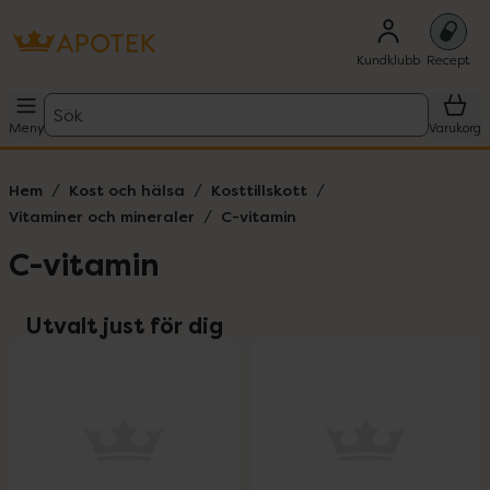
Kundklubb
Recept
Sök
Meny
Varukorg
Hem
Kost och hälsa
Kosttillskott
Vitaminer och mineraler
C-vitamin
C-vitamin
Utvalt just för dig
oppa över Lista
Lista: . Innehåller 3 objekt.