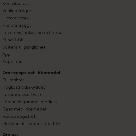
Kontakta oss
Vanliga frågor
Hitta apotek
Handla tryggt
Leverans, betalning och retur
Kundklubb
Sajtens tillgänglighet
App
Köpvillkor
Om recept och läkemedel
Fullmakter
Högkostnadsskyddet
Läkemedelsutbyte
Lämna in gammal medicin
Resa med läkemedel
Receptregistret
Elektroniskt expertstöd, EES
Om oss