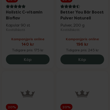
5 av 5 i omdöme
4.5 av 5 i omdöme
Holistic C-vitamin
Better You Bär Boost
Bioflav
Pulver Naturell
Kapslar 90 st
Pulver, 200 g
Kosttillskott
Kosttillskott
Kampanjpris online
Kampanjpris online
140 kr
196 kr
Tidigare pris:
175 kr
Tidigare pris:
245 kr
Holistic C-vitamin Bioflav, 140 kr.
Better You B
Köp
Köp
20%
20%