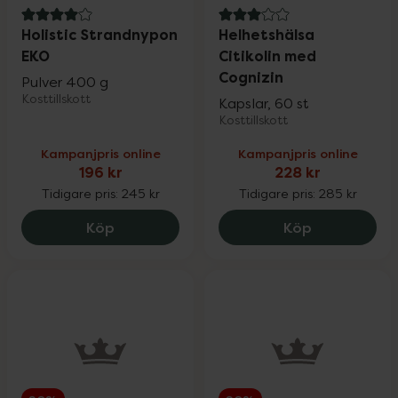
4 av 5 i omdöme
3 av 5 i omdöme
Holistic Strandnypon
Helhetshälsa
EKO
Citikolin med
Cognizin
Pulver 400 g
Kosttillskott
Kapslar, 60 st
Kosttillskott
Kampanjpris online
Kampanjpris online
196 kr
228 kr
Tidigare pris:
245 kr
Tidigare pris:
285 kr
Holistic Strandnypon EKO, 196 kr.
Helhetshälsa
Köp
Köp