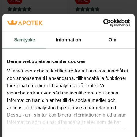
20%
20%
4.8 av 5 i omdöme
5 av 5 i omdöme
VitaYummy Hair &
Great Earth
Nails Raspberry
VitalVision
Gummies 60 st
Kapslar 60 st
Kosttillskott
Kosttillskott
Samtycke
Information
Om
Kampanjpris online
Kampanjpris online
132,80 kr
188,80 kr
Denna webbplats använder cookies
Tidigare pris:
166 kr
Tidigare pris:
236 kr
Vi använder enhetsidentifierare för att anpassa innehållet
VitaYummy Hair & Nails Raspberry, 132.8
Great Earth 
Köp
Köp
och annonserna till användarna, tillhandahålla funktioner
för sociala medier och analysera vår trafik. Vi
vidarebefordrar även sådana identifierare och annan
information från din enhet till de sociala medier och
annons- och analysföretag som vi samarbetar med.
Dessa kan i sin tur kombinera informationen med annan
information som du har tillhandahållit eller som de har
samlat in när du har använt deras tjänster. Samtycke till
20%
20%
cookies är frivilligt och du kan när som helst ändra eller