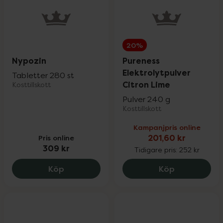
20%
Nypozin
Pureness
Elektrolytpulver
Tabletter 280 st
Citron Lime
Kosttillskott
Pulver 240 g
Kosttillskott
Kampanjpris online
Pris online
201,60 kr
309 kr
Tidigare pris:
252 kr
Nypozin, 309 kr.
Pureness Ele
Köp
Köp