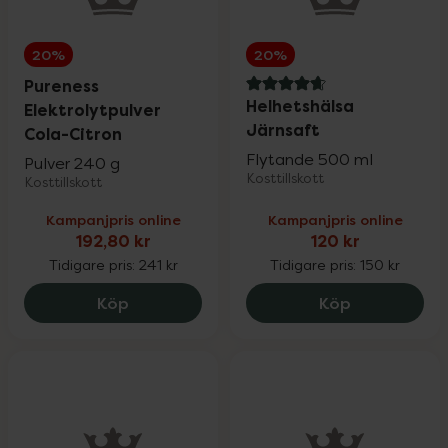
20%
20%
Pureness
4.7 av 5 i omdöme
Helhetshälsa
Elektrolytpulver
Järnsaft
Cola-Citron
Flytande 500 ml
Pulver 240 g
Kosttillskott
Kosttillskott
Kampanjpris online
Kampanjpris online
192,80 kr
120 kr
Tidigare pris:
241 kr
Tidigare pris:
150 kr
Pureness Elektrolytpulver Cola-Citron, 1
Helhetshälsa
Köp
Köp