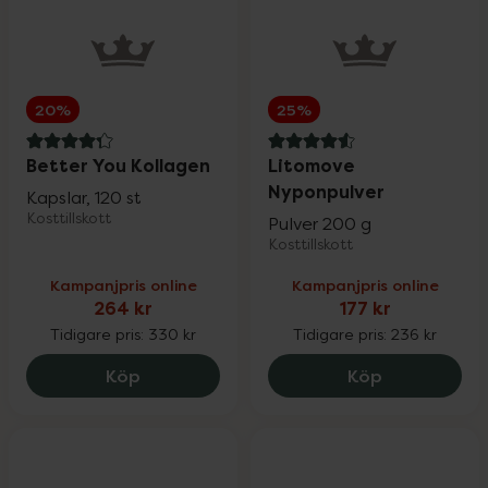
20%
25%
4.3 av 5 i omdöme
4.6 av 5 i omdöme
Better You Kollagen
Litomove
Nyponpulver
Kapslar, 120 st
Kosttillskott
Pulver 200 g
Kosttillskott
Kampanjpris online
Kampanjpris online
264 kr
177 kr
Tidigare pris:
330 kr
Tidigare pris:
236 kr
Better You Kollagen, 264 kr.
Litomove Ny
Köp
Köp