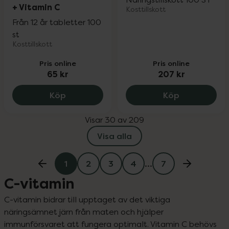
+ Vitamin C
Kosttillskott
Från 12 år tabletter 100
st
Kosttillskott
Pris online
Pris online
65 kr
207 kr
Kronans Apotek Järn + Vitamin C, 65 kr
Mivitotal 10
Köp
Köp
Visar 30 av 209
Visa alla
1
2
3
4
…
7
C-vitamin
C-vitamin bidrar till upptaget av det viktiga 
näringsämnet järn från maten och hjälper 
immunförsvaret att fungera optimalt. Vitamin C behövs 