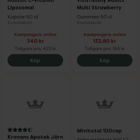
Holistic C-vitamin
VitaYummy Adults
Liposomal
Multi Strawberry
Kapslar 60 st
Gummies 60 st
Kosttillskott
Kosttillskott
Kampanjpris online
Kampanjpris online
340 kr
132,80 kr
Tidigare pris:
425 kr
Tidigare pris:
166 kr
Holistic C-vitamin Liposomal, 340 kr.
VitaYummy A
Köp
Köp
Mivitotal 100cap
4.5 av 5 i omdöme
Kronans Apotek Järn
Näringstillskott 100 ST