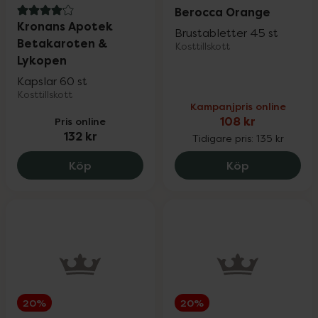
Berocca Orange
4.1 av 5 i omdöme
Kronans Apotek
Brustabletter 45 st
Betakaroten &
Kosttillskott
Lykopen
Kapslar 60 st
Kosttillskott
Kampanjpris online
Pris online
108 kr
132 kr
Tidigare pris:
135 kr
Kronans Apotek Betakaroten & Lykopen,
Berocca Ora
Köp
Köp
20%
20%