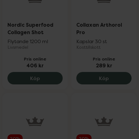
Nordic Superfood
Collaxan Arthorol
Collagen Shot
Pro
Flytande 1200 ml
Kapslar 30 st
Livsmedel
Kosttillskott
Pris online
Pris online
406 kr
289 kr
Nordic Superfood Collagen Shot, 406 k
Collaxan Art
Köp
Köp
20%
20%