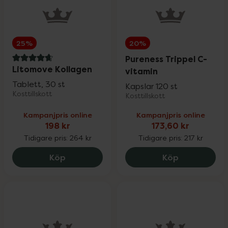
25%
20%
Pureness Trippel C-
4.9 av 5 i omdöme
Litomove Kollagen
vitamin
Tablett, 30 st
Kapslar 120 st
Kosttillskott
Kosttillskott
Kampanjpris online
Kampanjpris online
198 kr
173,60 kr
Tidigare pris:
264 kr
Tidigare pris:
217 kr
Litomove Kollagen, 198 kr.
Pureness Tri
Köp
Köp