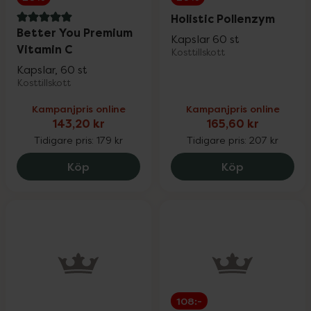
Holistic Pollenzym
5 av 5 i omdöme
Better You Premium
Kapslar 60 st
Vitamin C
Kosttillskott
Kapslar, 60 st
Kosttillskott
Kampanjpris online
Kampanjpris online
143,20 kr
165,60 kr
Tidigare pris:
179 kr
Tidigare pris:
207 kr
Better You Premium Vitamin C, 143.2 kr.
Holistic Pol
Köp
Köp
108:-