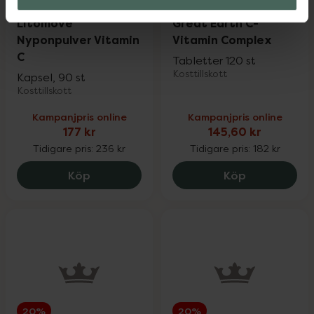
5 av 5 i omdöme
4.5 av 5 i omdöme
Litomove
Great Earth C-
Nyponpulver Vitamin
Vitamin Complex
C
Tabletter 120 st
Kosttillskott
Kapsel, 90 st
Kosttillskott
Kampanjpris online
Kampanjpris online
177 kr
145,60 kr
Tidigare pris:
236 kr
Tidigare pris:
182 kr
Litomove Nyponpulver Vitamin C, 177 kr
Great Earth
Köp
Köp
20%
20%