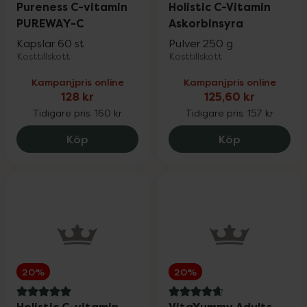
Pureness C-vitamin
Holistic C-Vitamin
PUREWAY-C
Askorbinsyra
Kapslar 60 st
Pulver 250 g
Kosttillskott
Kosttillskott
Kampanjpris online
Kampanjpris online
128 kr
125,60 kr
Tidigare pris:
160 kr
Tidigare pris:
157 kr
Pureness C-vitamin PUREWAY-C, 128 kr.
Holistic C-V
Köp
Köp
20%
20%
5 av 5 i omdöme
4.8 av 5 i omdöme