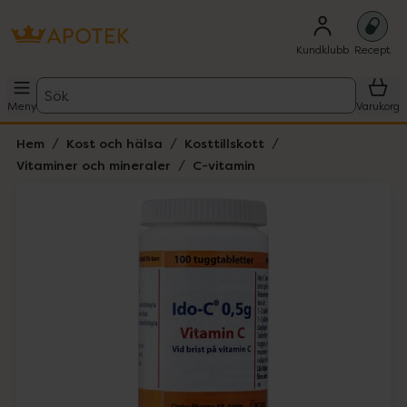
Kundklubb
Recept
Sök
Meny
Varukorg
Hem
Kost och hälsa
Kosttillskott
Vitaminer och mineraler
C-vitamin
Hoppa över Lista
Lista: . Innehåller 1 objekt.