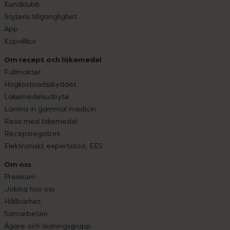
Kundklubb
Sajtens tillgänglighet
App
Köpvillkor
Om recept och läkemedel
Fullmakter
Högkostnadsskyddet
Läkemedelsutbyte
Lämna in gammal medicin
Resa med läkemedel
Receptregistret
Elektroniskt expertstöd, EES
Om oss
Pressrum
Jobba hos oss
Hållbarhet
Samarbeten
Ägare och ledningsgrupp