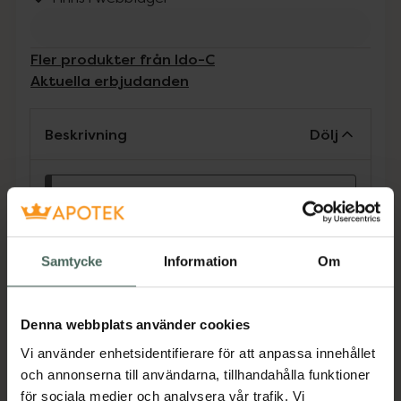
Fler produkter från Ido-C
Aktuella erbjudanden
Beskrivning
Dölj
Receptfritt läkemedel. Läs alltid
bipacksedeln innan användning.
Vid konstaterad brist på vitamin C.
Samtycke
Information
Om
Bristtillstånd på grund av sjukdom t ex
malabsorpotion. 1-2 tabletter 1-2 gånger
dagligen. Tabletterna tuggas, får smälta i
Denna webbplats använder cookies
munnen eller sväljas hela. Apelsinsmak.
Vi använder enhetsidentifierare för att anpassa innehållet
Jämförpris
1,45 kr
/
st
och annonserna till användarna, tillhandahålla funktioner
för sociala medier och analysera vår trafik. Vi
EAN:
07046260051737