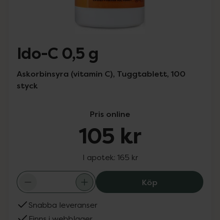
Ido-C 0,5 g
Askorbinsyra (vitamin C), Tuggtablett, 100
styck
Pris online
105 kr
I apotek:
165 kr
Ido-C 0,5 g, 105 
Köp
Snabba leveranser
Finns i webblager