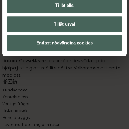
Tillåt alla
Vitaminer och mineraler
Tillåt urval
Endast nödvändiga cookies
Kronans Apotek finns här för dig. Du hittar oss från Skåne i
syd till Lappland i norr, och online i mobilen och på
datorn. Oavsett vem du är så är det vårt uppdrag att
hjälpa just dig att må lite bättre. Välkommen att prata
med oss.
Kundservice
Kontakta oss
Vanliga frågor
Hitta apotek
Handla tryggt
Leverans, betalning och retur