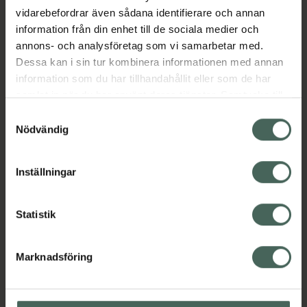
vidarebefordrar även sådana identifierare och annan
Kategorier:
information från din enhet till de sociala medier och
C-vitamin
C-vitamin
annons- och analysföretag som vi samarbetar med.
Vitaminer och mineraler
Dessa kan i sin tur kombinera informationen med annan
Vitaminer och mineraler
information som du har tillhandahållit eller som de har
samlat in när du har använt deras tjänster. Samtycke till
cookies är frivilligt och du kan när som helst ändra eller
Samtyckesval
Instruktioner
Visa
återkalla ditt samtycke via webbplatsens
Nödvändig
cookieinställningar. Ett återkallat samtycke påverkar inte
lagligheten av behandling som skett innan återkallelsen.
Bipacksedel från FASS
Visa
Inställningar
Statistik
Upptäck flera produkter inom
Marknadsföring
C-vitamin
C-vitamin
Vitaminer och mineraler