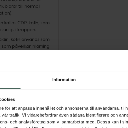
 bidrar till normal
tion).
ven kallat CDP-kolin, som
urligt i kroppen.
cytidin, kolin används som
n som påverkar inlärning
tensyra som bidrar till
 som bidrar till normal
ation) och C-vitamin.
Information
cookies
ar till normal mental
e för att anpassa innehållet och annonserna till användarna, tillh
rning).C-vitamin bidrar
vår trafik. Vi vidarebefordrar även sådana identifierare och anna
keförmåga och
nnons- och analysföretag som vi samarbetar med. Dessa kan i sin
v funktion (som minne och