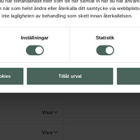
har tillhandahållit eller som de har samlat in när du har använt 
erat varumärke av KYOWA
an när som helst ändra eller återkalla ditt samtycke via webbplats
inte lagligheten av behandling som skett innan återkallelsen.
gt för små barn.
och en hälsosam livsstil.
Inställningar
Statistik
illskott
Kosttillskott
okies
Tillåt urval
kott
Visa
Visa