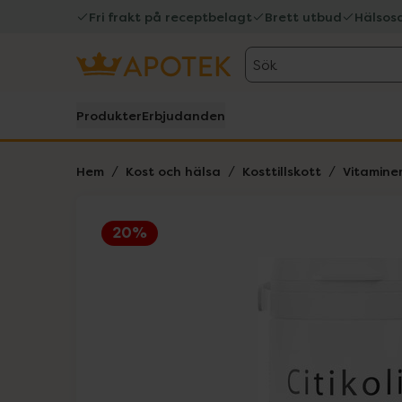
Fri frakt på receptbelagt
Brett utbud
Hälsos
Sök
Produkter
Erbjudanden
Hem
Kost och hälsa
Kosttillskott
Vitamine
20%
Hoppa över Lista
Lista: . Innehåller 1 objekt.