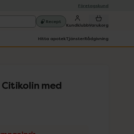
Företagskund
Recept
Kundklubb
Varukorg
Hitta apotek
Tjänster
Rådgivning
 Citikolin med