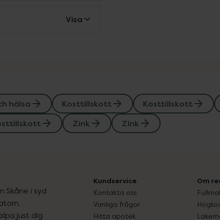
Visa
ch hälsa
Kosttillskott
Kosttillskott
sttillskott
Zink
Zink
Kundservice
Om re
ån Skåne i syd
Kontakta oss
Fullma
atorn.
Vanliga frågor
Högkos
lpa just dig
Hitta apotek
Läkem