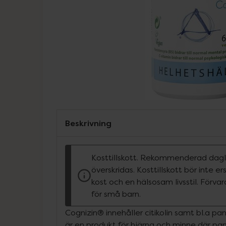
Beskrivning
Kosttillskott. Rekommenderad dagli
överskridas. Kosttillskott bör inte e
kost och en hälsosam livsstil. Förva
för små barn.
Cognizin® innehåller citikolin samt bl.a p
är en produkt för hjärna och minne där pant