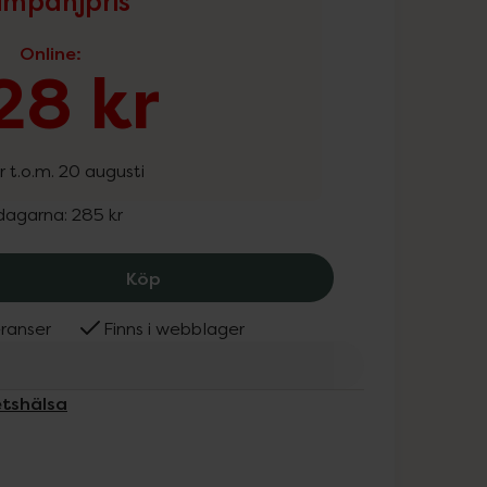
mpanjpris
Online
:
28 kr
r t.o.m. 20 augusti
 dagarna:
285 kr
Helhetshälsa Citikolin med Cognizin, 
Köp
ranser
Finns i webblager
etshälsa