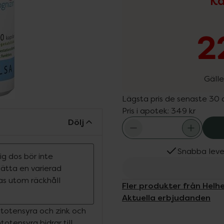
Ka
2
Gälle
Lägsta pris de senaste 30
Pris i apotek:
349 kr
Dölj
Snabba leve
g dos bör inte
rsätta en varierad
ras utom räckhåll
Fler produkter från Helh
Aktuella erbjudanden
antotensyra och zink och
otensyra bidrar till