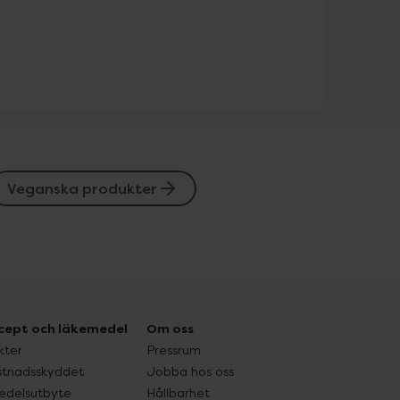
Veganska produkter
cept och läkemedel
Om oss
kter
Pressrum
tnadsskyddet
Jobba hos oss
edelsutbyte
Hållbarhet