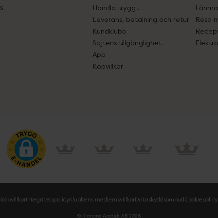
s.
Handla tryggt
Lämna 
Leverans, betalning och retur
Resa 
Kundklubb
Recept
Sajtens tillgänglighet
Elektr
App
Köpvillkor
Köpvillkor
Integritetspolicy
Klubbens medlemsvillkor
Dataskyddsombud
Cookiepolicy
© Kronans Apotek AB
2026