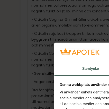
normal mental prestationsförmåga och zink
kognitiv funktion (t.ex. minne och koncentra
- Citikolin Cognizin® innehåller citikolin, ä
är en organisk molekyl som förekommer nat
- Citikolin spjälkas i kroppen till kolin och 
byggsten till neurotransmittorn acetylkoli
och minnesfunktion.
- Citikolin Cognizin® innehåller även panto
normal mental prestationsförmåga och zink
kognitiv funktion (t.ex. minne och koncentr
Samtycke
- Svensktillverkad
- Vegancertifierad
Denna webbplats använder 
Bra för hjärna och minne!Pantotensyra bidr
Vi använder enhetsidentifierar
prestationsförmåga (som tänkande och inlä
sociala medier och analysera 
till normal psykologisk funktion (som tan
till de sociala medier och a
motivation).Zink bidrar till normal kogniti