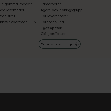
in gammal medicin
Samarbeten
med läkemedel
Ägare och ledningsgrupp
registret
För leverantörer
oniskt expertstöd, EES
Företagskund
Eget apotek
Glädjeeffekten
Cookieinställningar