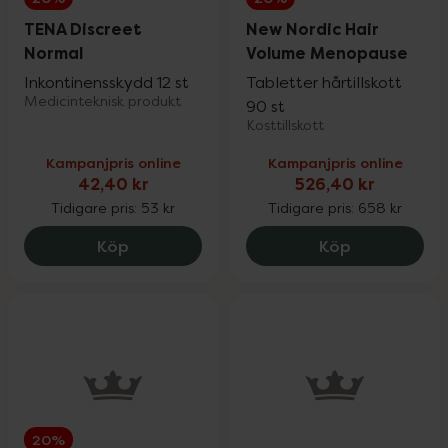
TENA Discreet
New Nordic Hair
Normal
Volume Menopause
Inkontinensskydd 12 st
Tabletter hårtillskott
Medicinteknisk produkt
90 st
Kosttillskott
Kampanjpris online
Kampanjpris online
42,40 kr
526,40 kr
Tidigare pris:
53 kr
Tidigare pris:
658 kr
TENA Discreet Normal, 42.4 kr.
New Nordic 
Köp
Köp
20%