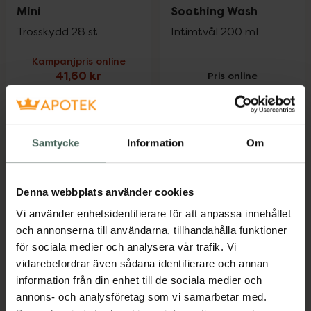
Mini
Soothing Wash
Trosskydd 28 st
Intimtvål 200 ml
Kampanjpris online
41,60 kr
Pris online
91 kr
Tidigare pris:
52 kr
TENA Discreet Ultra Mini, 41.6 kr.
ACO Intimat
Köp
Köp
Samtycke
Information
Om
Denna webbplats använder cookies
Vi använder enhetsidentifierare för att anpassa innehållet
och annonserna till användarna, tillhandahålla funktioner
för sociala medier och analysera vår trafik. Vi
20%
20%
vidarebefordrar även sådana identifierare och annan
TENA Discreet Ultra
TENA Silhouette Noir
information från din enhet till de sociala medier och
Binda Mini
Liners
annons- och analysföretag som vi samarbetar med.