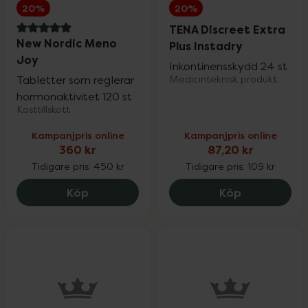
20%
20%
TENA Discreet Extra
5 av 5 i omdöme
New Nordic Meno
Plus Instadry
Joy
Inkontinensskydd 24 st
Tabletter som reglerar
Medicinteknisk produkt
hormonaktivitet 120 st
Kosttillskott
Kampanjpris online
Kampanjpris online
360 kr
87,20 kr
Tidigare pris:
450 kr
Tidigare pris:
109 kr
New Nordic Meno Joy, 360 kr.
TENA Discree
Köp
Köp