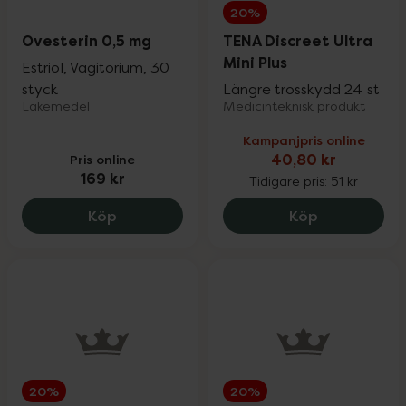
20%
Ovesterin 0,5 mg
TENA Discreet Ultra
Mini Plus
Estriol, Vagitorium, 30
styck
Längre trosskydd 24 st
Läkemedel
Medicinteknisk produkt
Kampanjpris online
Pris online
40,80 kr
169 kr
Tidigare pris:
51 kr
Ovesterin 0,5 mg, 169 kr.
TENA Discree
Köp
Köp
20%
20%