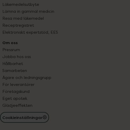
Läkemedelsutbyte
Lämna in gammal medicin
Resa med läkemedel
Receptregistret
Elektroniskt expertstöd, EES
Om oss
Pressrum
Jobba hos oss
Hållbarhet
Samarbeten
Ägare och ledningsgrupp
För leverantörer
Företagskund
Eget apotek
Glädjeeffekten
Cookieinställningar