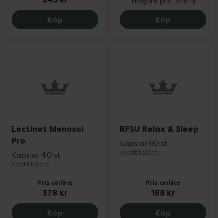
Tidigare pris:
308 kr
RFSU Moist & Skin, 245 kr.
Holistic Fem
Köp
Köp
Lectinet Menosol
RFSU Relax & Sleep
Pro
Kapslar 60 st
Kosttillskott
Kapslar 40 st
Kosttillskott
Pris online
Pris online
378 kr
188 kr
Lectinet Menosol Pro, 378 kr.
RFSU Relax &
Köp
Köp