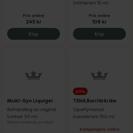
Intimkräm 15 ml
Pris online
Pris online
245 kr
109 kr
RFSU Meno & Mood, 245 kr.
ellen Probio
Köp
Köp
20%
Multi-Gyn Liquigel
TENA Barriärkräm
Behandling av vaginal
Oparfymerad
torrhet 30 ml
barriärkräm 150 ml
Medicinteknisk produkt
Kampanjpris online