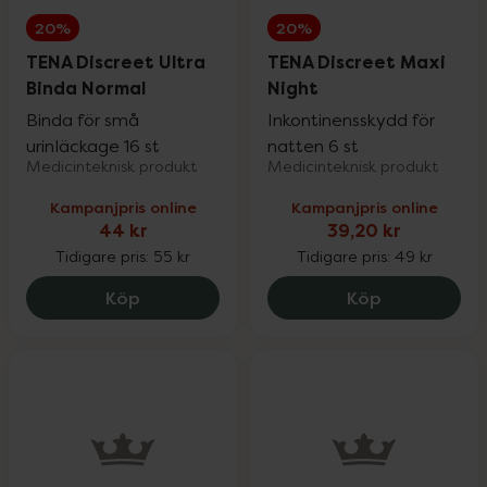
20%
20%
TENA Discreet Ultra
TENA Discreet Maxi
Binda Normal
Night
Binda för små
Inkontinensskydd för
urinläckage 16 st
natten 6 st
Medicinteknisk produkt
Medicinteknisk produkt
Kampanjpris online
Kampanjpris online
44 kr
39,20 kr
Tidigare pris:
55 kr
Tidigare pris:
49 kr
TENA Discreet Ultra Binda Normal, 44 kr
TENA Discree
Köp
Köp