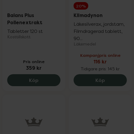
20%
Balans Plus
Klimadynon
Pollenextrakt
Läkesilverax, jordstam,
Tabletter 120 st
Filmdragerad tablett,
Kosttillskott
90...
Läkemedel
Kampanjpris online
Pris online
116 kr
359 kr
Tidigare pris:
145 kr
Balans Plus Pollenextrakt, 359 kr.
Klimadynon, 
Köp
Köp