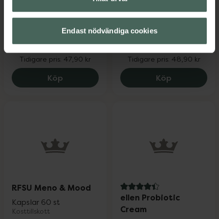
Medicinteknisk produkt
18 st
Medicinteknisk produkt
Endast nödvändiga cookies
Kampanjpris online
Kampanjpris online
38,32 kr
39,12 kr
Tidigare pris:
47,90 kr
Tidigare pris:
48,90 kr
TENA Discreet Extra Instadry, 38.32 kr.
TENA Silhoue
Köp
Köp
RFSU Meno & Mood
4.4 av 5 i omdöme
ellen Probiotic
Kapslar 60 st
Cream
Kosttillskott