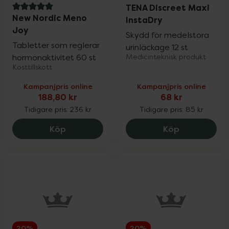
TENA Discreet Maxi
5 av 5 i omdöme
New Nordic Meno
InstaDry
Joy
Skydd för medelstora
Tabletter som reglerar
urinläckage 12 st
hormonaktivitet 60 st
Medicinteknisk produkt
Kosttillskott
Kampanjpris online
Kampanjpris online
188,80 kr
68 kr
Tidigare pris:
236 kr
Tidigare pris:
85 kr
New Nordic Meno Joy, 188.8 kr.
TENA Discree
Köp
Köp
20%
20%