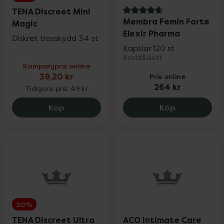
TENA Discreet Mini
4.7 av 5 i omdöme
Membra Femin Forte
Magic
Elexir Pharma
Diskret trosskydd 34 st
Kapslar 120 st
Kosttillskott
Kampanjpris online
39,20 kr
Pris online
264 kr
Tidigare pris:
49 kr
TENA Discreet Mini Magic, 39.2 kr.
Membra Femi
Köp
Köp
20%
TENA Discreet Ultra
ACO Intimate Care