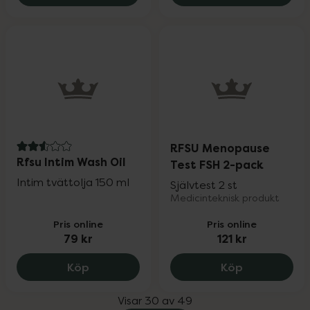
RFSU Menopause
2.6 av 5 i omdöme
Rfsu Intim Wash Oil
Test FSH 2-pack
Intim tvättolja 150 ml
Självtest 2 st
Medicinteknisk produkt
Pris online
Pris online
79 kr
121 kr
Rfsu Intim Wash Oil, 79 kr.
RFSU Menopa
Köp
Köp
Visar 30 av 49