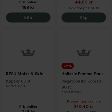
Pris online
44,80 kr
189 kr
Tidigare pris:
56 kr
Multi-Gyn Liquigel, 189 kr.
TENA Barriä
Köp
Köp
20%
RFSU Moist & Skin
Holistic Femme Paus
Kapslar 60 st
Vegetabiliska Kapslar
Kosttillskott
90 st
Kosttillskott
Kampanjpris online
Pris online
246,40 kr
245 kr