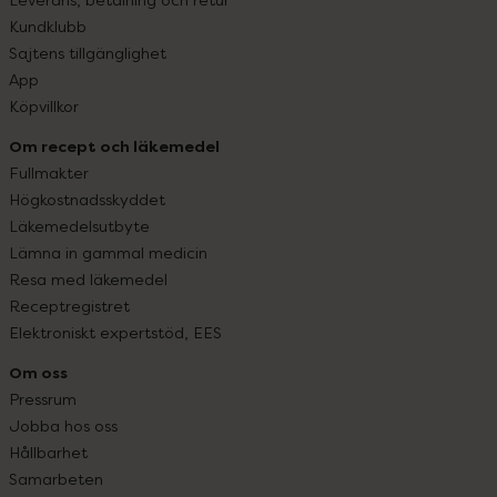
Kundklubb
Sajtens tillgänglighet
App
Köpvillkor
Om recept och läkemedel
Fullmakter
Högkostnadsskyddet
Läkemedelsutbyte
Lämna in gammal medicin
Resa med läkemedel
Receptregistret
Elektroniskt expertstöd, EES
Om oss
Pressrum
Jobba hos oss
Hållbarhet
Samarbeten