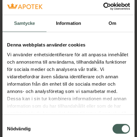
Samtycke
Information
Om
Denna webbplats använder cookies
Vi använder enhetsidentifierare för att anpassa innehållet
och annonserna till användarna, tillhandahålla funktioner
för sociala medier och analysera vår trafik. Vi
vidarebefordrar även sådana identifierare och annan
information från din enhet till de sociala medier och
annons- och analysföretag som vi samarbetar med.
Dessa kan i sin tur kombinera informationen med annan
information som du har tillhandahållit eller som de har
samlat in när du har använt deras tjänster. Samtycke till
cookies är frivilligt och du kan när som helst ändra eller
Samtyckesval
återkalla ditt samtycke via webbplatsens
Nödvändig
cookieinställningar. Ett återkallat samtycke påverkar inte