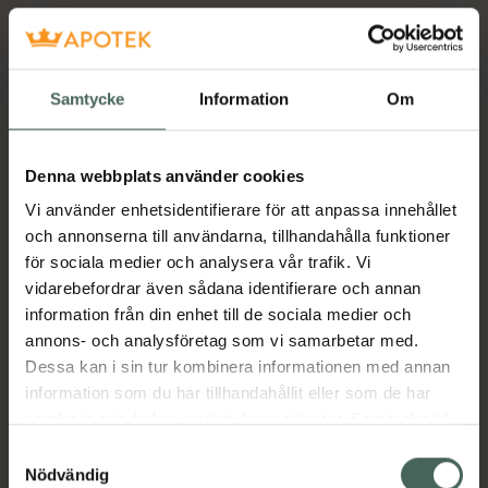
Samtycke
Information
Om
Denna webbplats använder cookies
Vi använder enhetsidentifierare för att anpassa innehållet
och annonserna till användarna, tillhandahålla funktioner
för sociala medier och analysera vår trafik. Vi
vidarebefordrar även sådana identifierare och annan
information från din enhet till de sociala medier och
annons- och analysföretag som vi samarbetar med.
Dessa kan i sin tur kombinera informationen med annan
information som du har tillhandahållit eller som de har
samlat in när du har använt deras tjänster. Samtycke till
cookies är frivilligt och du kan när som helst ändra eller
Samtyckesval
återkalla ditt samtycke via webbplatsens
Nödvändig