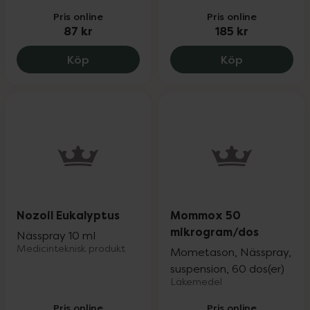
Pris online
Pris online
87 kr
185 kr
Addeira Trinatural Nässpray, 87 kr.
Viruseptin N
Köp
Köp
Nozoil Eukalyptus
Mommox 50
mikrogram/dos
Nässpray 10 ml
Medicinteknisk produkt
Mometason, Nässpray,
suspension, 60 dos(er)
Läkemedel
Pris online
Pris online