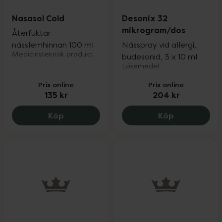
Nasasol Cold
Desonix 32
mikrogram/dos
Återfuktar
nässlemhinnan 100 ml
Nässpray vid allergi,
Medicinsteknisk produkt
budesonid, 3 x 10 ml
Läkemedel
Pris online
Pris online
135 kr
204 kr
Nasasol Cold, 135 kr.
Desonix 32 
Köp
Köp