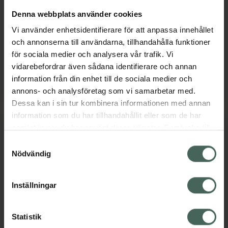
Budesonid, Nässpray,
Nässpray vid allergi och
Denna webbplats använder cookies
suspension, 120 dos(er)
förkylning 50 ml
Vi använder enhetsidentifierare för att anpassa innehållet
Läkemedel
Medicinteknisk produkt
och annonserna till användarna, tillhandahålla funktioner
Pris online
Pris online
för sociala medier och analysera vår trafik. Vi
70 kr
63 kr
vidarebefordrar även sådana identifierare och annan
information från din enhet till de sociala medier och
Desonix 32 mikrogram/dos, 70 kr.
OtriCare Al
Köp
Köp
annons- och analysföretag som vi samarbetar med.
Dessa kan i sin tur kombinera informationen med annan
information som du har tillhandahållit eller som de har
samlat in när du har använt deras tjänster. Samtycke till
cookies är frivilligt och du kan när som helst ändra eller
Samtyckesval
återkalla ditt samtycke via webbplatsens
Nödvändig
cookieinställningar. Ett återkallat samtycke påverkar inte
lagligheten av behandling som skett innan återkallelsen.
Inställningar
Renässans Plus
Mometason Apofri
Nässpray
50 mikrogram/dos
Statistik