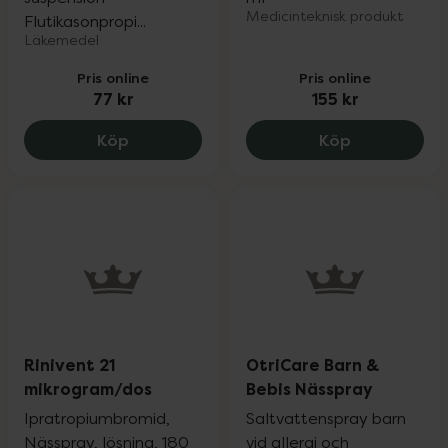
Medicinteknisk produkt
Flutikasonpropi...
Läkemedel
Pris online
Pris online
77 kr
155 kr
Flutikason Teva 50 mikrogram/dos, 77 k
Bentrio Alle
Köp
Köp
Rinivent 21
OtriCare Barn &
mikrogram/dos
Bebis Nässpray
Ipratropiumbromid,
Saltvattenspray barn
Nässpray, lösning, 180
vid allergi och