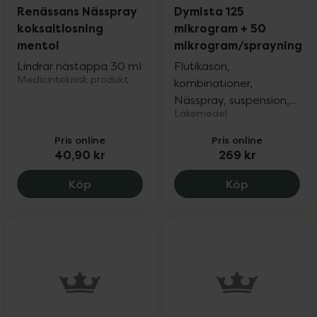
Renässans Nässpray
Dymista 125
koksaltlosning
mikrogram + 50
mentol
mikrogram/sprayning
Lindrar nästäppa 30 ml
Flutikason,
Medicinteknisk produkt
kombinationer,
Nässpray, suspension,...
Läkemedel
Pris online
Pris online
40,90 kr
269 kr
Renässans Nässpray koksaltlosning ment
Dymista 125
Köp
Köp