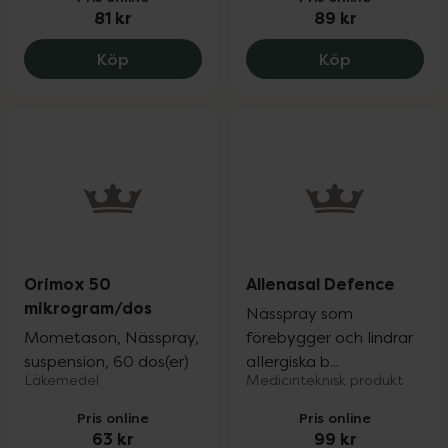
81 kr
89 kr
Nozoil Eukalyptus, 81 kr.
Mommox 50 
Köp
Köp
Orimox 50
Allenasal Defence
mikrogram/dos
Nässpray som
Mometason, Nässpray,
förebygger och lindrar
suspension, 60 dos(er)
allergiska b...
Läkemedel
Medicinteknisk produkt
Pris online
Pris online
63 kr
99 kr