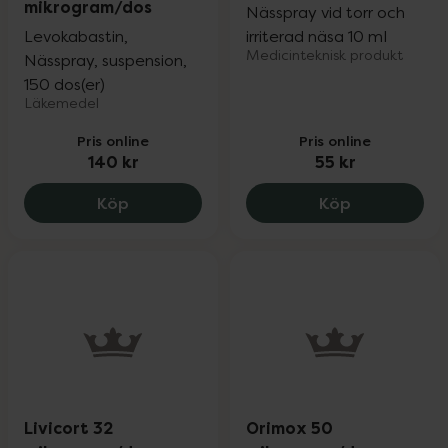
mikrogram/dos
Nässpray vid torr och
Levokabastin,
irriterad näsa 10 ml
Medicinteknisk produkt
Nässpray, suspension,
150 dos(er)
Läkemedel
Pris online
Pris online
140 kr
55 kr
Livostin 50 mikrogram/dos, 140 kr.
Nozoil Origin
Köp
Köp
Livicort 32
Orimox 50