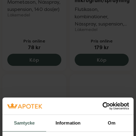
mikrogram/sprayning
Mometason, Nässpray,
suspension, 140 dos(er)
Flutikason,
Läkemedel
kombinationer,
Nässpray, suspension,...
Läkemedel
Pris online
Pris online
78 kr
179 kr
Mommox 50 mikrogram/dos, 78 kr.
Oriduo 125 
Köp
Köp
Samtycke
Information
Om
Desonix 32
OtriCare Aloe Vera
mikrogram/dos
Nässpray