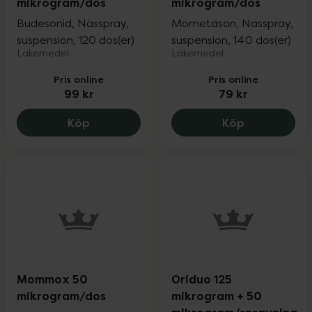
mikrogram/dos
mikrogram/dos
Budesonid, Nässpray,
Mometason, Nässpray,
suspension, 120 dos(er)
suspension, 140 dos(er)
Läkemedel
Läkemedel
Pris online
Pris online
99 kr
79 kr
Livicort 32 mikrogram/dos, 99 kr.
Orimox 50 m
Köp
Köp
Mommox 50
Oriduo 125
mikrogram/dos
mikrogram + 50