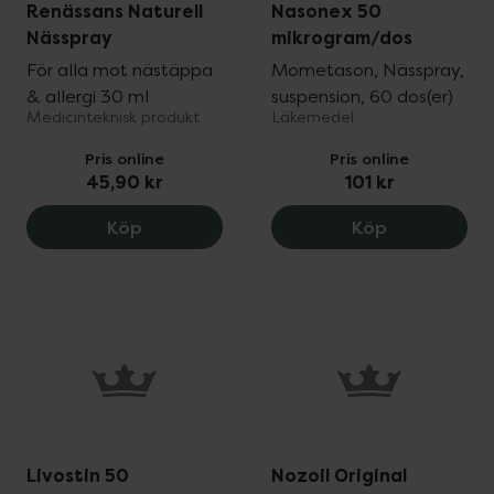
Renässans Naturell
Nasonex 50
Nässpray
mikrogram/dos
För alla mot nästäppa
Mometason, Nässpray,
& allergi 30 ml
suspension, 60 dos(er)
Medicinteknisk produkt
Läkemedel
Pris online
Pris online
45,90 kr
101 kr
Renässans Naturell Nässpray, 45.9 kr.
Nasonex 50 
Köp
Köp
Livostin 50
Nozoil Original