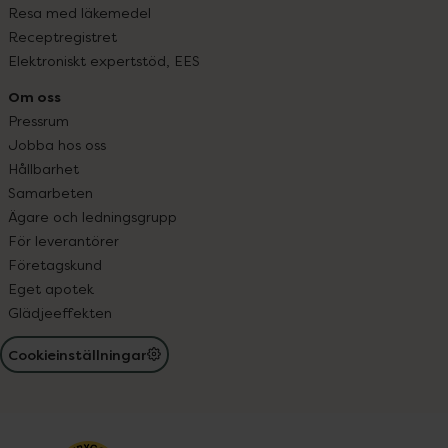
Resa med läkemedel
Receptregistret
Elektroniskt expertstöd, EES
Om oss
Pressrum
Jobba hos oss
Hållbarhet
Samarbeten
Ägare och ledningsgrupp
För leverantörer
Företagskund
Eget apotek
Glädjeeffekten
Cookieinställningar