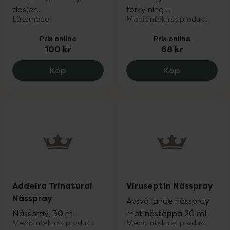
dos(er...
förkylning ...
Läkemedel
Medicinteknisk produkt
Pris online
Pris online
100 kr
68 kr
Rinivent 21 mikrogram/dos, 100 kr.
OtriCare Ba
Köp
Köp
Addeira Trinatural
Viruseptin Nässpray
Nässpray
Avsvällande nässpray
Nässpray, 30 ml
mot nästäppa 20 ml
Medicinteknisk produkt
Medicinteknisk produkt