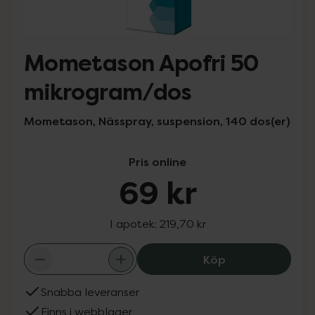
Mometason Apofri 50
mikrogram/dos
Mometason, Nässpray, suspension, 140 dos(er)
Pris online
69 kr
I apotek:
219,70 kr
Mometason Apof
Köp
Snabba leveranser
Finns i webblager