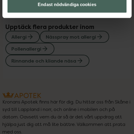
Endast nödvändiga cookies
Upptäck flera produkter inom
Allergi
Nässpray mot allergi
Pollenallergi
Rinnande och kliande näsa
Kronans Apotek finns här för dig. Du hittar oss från Skåne i
syd till Lappland i norr, och online i mobilen och på
datorn. Oavsett vem du är så är det vårt uppdrag att
hjälpa just dig att må lite bättre. Välkommen att prata
med oss.