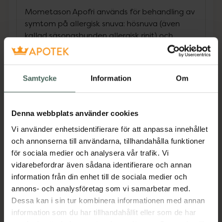
Mometason Apofri används för behandling av
symtom på allergisk snuva: hösnuva (även
kallad säsongsbunden allergisk rinit) och
perenn rinit (allergi mot t ex kvalster och
pälsdjur) hos vuxna över 18 år.
Samtycke
Information
Om
Hösnuva som förekommer vid vissa tider på
året, är en allergisk reaktion som orsakas av
att man andas in pollen från träd, gräs, ogräs
Denna webbplats använder cookies
eller mögel och svampsporer. Perenn rinit
Vi använder enhetsidentifierare för att anpassa innehållet
förekommer under hela året och symtomen
och annonserna till användarna, tillhandahålla funktioner
kan orsakas av en känslighet för en mängd
för sociala medier och analysera vår trafik. Vi
olika saker som t ex husdammskvalster,
vidarebefordrar även sådana identifierare och annan
djurhår (eller hudavlagringar), fjädrar och vissa
information från din enhet till de sociala medier och
livsmedel. Mometason Apofri minskar svullnad
annons- och analysföretag som vi samarbetar med.
och irritation i näsan och lindrar på så sätt
Dessa kan i sin tur kombinera informationen med annan
nysningar, klåda, nästäppa eller rinnande näsa
information som du har tillhandahållit eller som de har
orsakad av hösnuva eller perenn rinit.