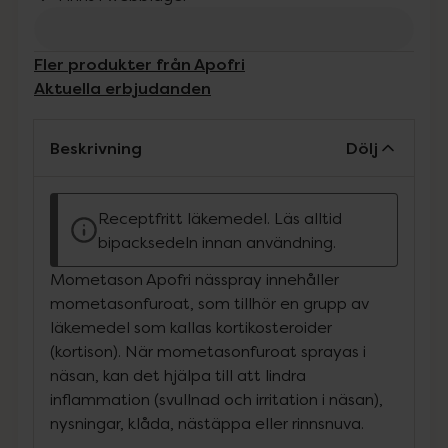
Fler produkter från Apofri
Aktuella erbjudanden
Beskrivning
Dölj
Receptfritt läkemedel. Läs alltid
bipacksedeln innan användning.
Mometason Apofri nässpray innehåller
mometasonfuroat, som tillhör en grupp av
läkemedel som kallas kortikosteroider
(kortison). När mometasonfuroat sprayas i
näsan, kan det hjälpa till att lindra
inflammation (svullnad och irritation i näsan),
nysningar, klåda, nästäppa eller rinnsnuva.