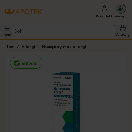
Kundklubb
Recept
Sök
Meny
Varukorg
Hem
Allergi
Nässpray mot allergi
Hoppa över Lista
Lista: . Innehåller 1 objekt.