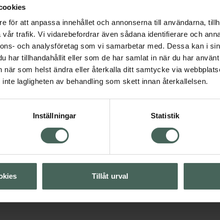
rra, dammiga eller
cookies
ay innehåller inga
Renässans Nässpray
e för att anpassa innehållet och annonserna till användarna, tillh
n 6 år.
koksaltlosning ment
vår trafik. Vi vidarebefordrar även sådana identifierare och anna
Lindrar nästäppa 30 m
nnons- och analysföretag som vi samarbetar med. Dessa kan i sin
har tillhandahållit eller som de har samlat in när du har använt 
Medicinteknisk produkt
an när som helst ändra eller återkalla ditt samtycke via webbplats
 allergi
Pris online
inte lagligheten av behandling som skett innan återkallelsen.
40,90 kr
Inställningar
Statistik
Visa
Köp båda för
:
86,80 kr
Visa
okies
Tillåt urval