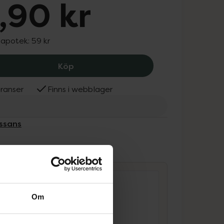
,90 kr
 apotek:
59 kr
Renässans Nässpray koksaltlosning m
Köp
ranser
Finns i webblager
ässans
ammans
Om