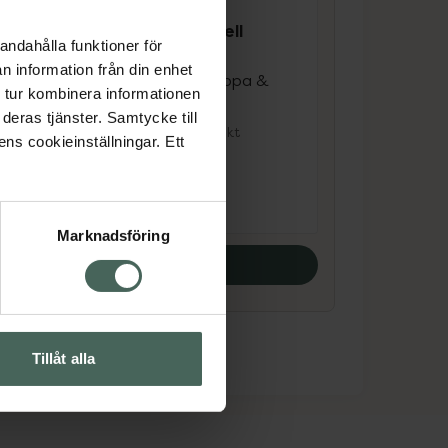
Renässans Naturell
andahålla funktioner för
Nässpray
ol
n information från din enhet
För alla mot nästäppa &
l
 tur kombinera informationen
allergi 30 ml
deras tjänster. Samtycke till
Medicinteknisk produkt
ens cookieinställningar. Ett
Pris online
45,90 kr
Marknadsföring
Köp båda
Tillåt alla