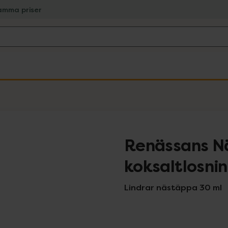
amma priser
Renässans N
koksaltlosni
Lindrar nästäppa 30 ml