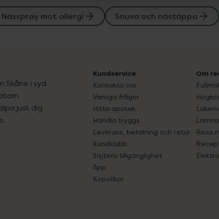
Nässpray mot allergi
Snuva och nästäppa
Kundservice
Om re
ån Skåne i syd
Kontakta oss
Fullma
atorn.
Vanliga frågor
Högkos
lpa just dig
Hitta apotek
Läkem
s.
Handla tryggt
Lämna 
Leverans, betalning och retur
Resa 
Kundklubb
Recept
Sajtens tillgänglighet
Elektr
App
Köpvillkor