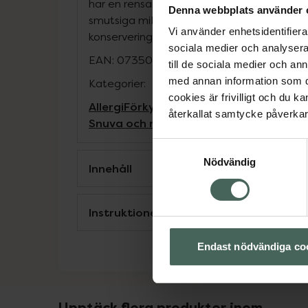
har en rensande effekt när man vistas i to
Denna webbplats använder 
smutsiga miljöer. Renässans Mentol nässpr
Vi använder enhetsidentifierar
konserveringsmedel. För vuxna och barn frå
sociala medier och analysera 
EAN:
07350015000193
till de sociala medier och a
med annan information som du 
Kategorier:
cookies är frivilligt och du k
Allergi
Förkylning och feber
Nässpray mot
återkallat samtycke påverkar 
Snuva och nästäppa
Samtyckesval
Nödvändig
Innehåll
Instruktioner
Endast nödvändiga co