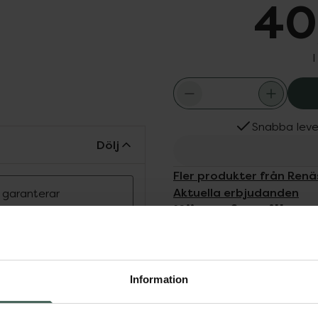
40
I
Snabba leve
Dölj
Fler produkter från Ren
Aktuella erbjudanden
n garanterar
Köps ofta tills
r säker att
v.
konsamt och lindrar
ntol nässpray kan
Information
snästäppa, torra
ägsproblem. Nässprayen