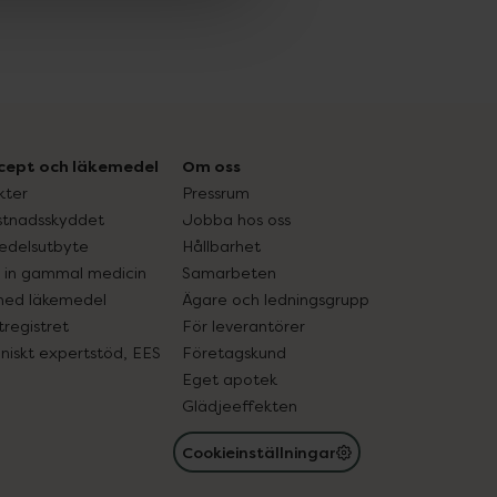
cept och läkemedel
Om oss
kter
Pressrum
tnadsskyddet
Jobba hos oss
edelsutbyte
Hållbarhet
in gammal medicin
Samarbeten
med läkemedel
Ägare och ledningsgrupp
registret
För leverantörer
oniskt expertstöd, EES
Företagskund
Eget apotek
Glädjeeffekten
Cookieinställningar