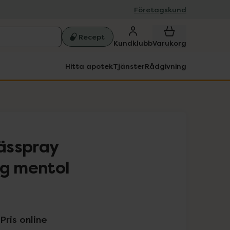
Företagskund
Recept
Kundklubb
Varukorg
Hitta apotek
Tjänster
Rådgivning
ässpray
ng mentol
Pris online