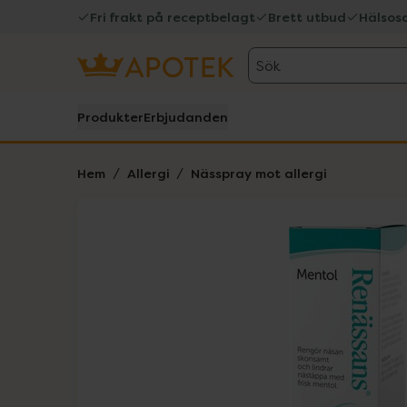
Fri frakt på receptbelagt
Brett utbud
Hälsos
Sök
Produkter
Erbjudanden
Hem
Allergi
Nässpray mot allergi
Hoppa över Lista
Lista: . Innehåller 1 objekt.