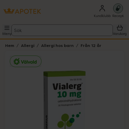
Kundklubb
Recept
Sök
Meny
Varukorg
Hem
Allergi
Allergi hos barn
Från 12 år
Hoppa över Lista
Lista: . Innehåller 1 objekt.