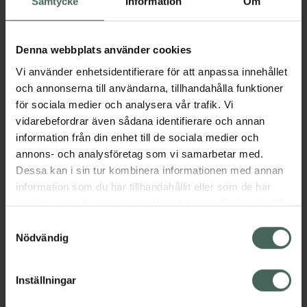
Samtycke
Information
Om
Jämförpris
2,13 kr
/
st
EAN:
07046265935957
Denna webbplats använder cookies
Kategorier:
Vi använder enhetsidentifierare för att anpassa innehållet
Allergi
Allergi hos barn
Allergitabletter
och annonserna till användarna, tillhandahålla funktioner
Från 12 år
Pollenallergi
för sociala medier och analysera vår trafik. Vi
Rinnande och kliande näsa
vidarebefordrar även sådana identifierare och annan
Ögonbesvär vid allergi
information från din enhet till de sociala medier och
annons- och analysföretag som vi samarbetar med.
Dessa kan i sin tur kombinera informationen med annan
Innehåll
Visa
information som du har tillhandahållit eller som de har
samlat in när du har använt deras tjänster. Samtycke till
cookies är frivilligt och du kan när som helst ändra eller
Instruktioner
Visa
Samtyckesval
återkalla ditt samtycke via webbplatsens
Nödvändig
cookieinställningar. Ett återkallat samtycke påverkar inte
Bipacksedel från FASS
Visa
lagligheten av behandling som skett innan återkallelsen.
Inställningar