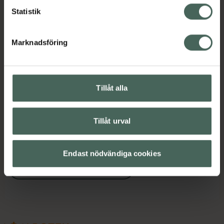
Produktmärkningar och konsumentguider
Statistik
Visa
Marknadsföring
Upptäck flera produkter inom
Tillåt alla
Allergi
Allergi hos barn
Allergitabletter
Från 12 år
Tillåt urval
Pollenallergi
Rinnande och kliande näsa
Endast nödvändiga cookies
Ögonbesvär vid allergi