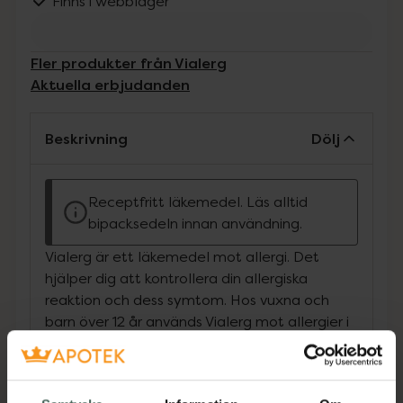
Finns i webblager
Fler produkter från Vialerg
Aktuella erbjudanden
Beskrivning
Dölj
Receptfritt läkemedel. Läs alltid
bipacksedeln innan användning.
Vialerg är ett läkemedel mot allergi. Det
hjälper dig att kontrollera din allergiska
reaktion och dess symtom. Hos vuxna och
barn över 12 år används Vialerg mot allergier i
näsa och ögon t.ex. hösnuva.Hos barn mellan
6 och 12 år används Vialerg mot allergier i
näsa, t.ex. hösnuva.