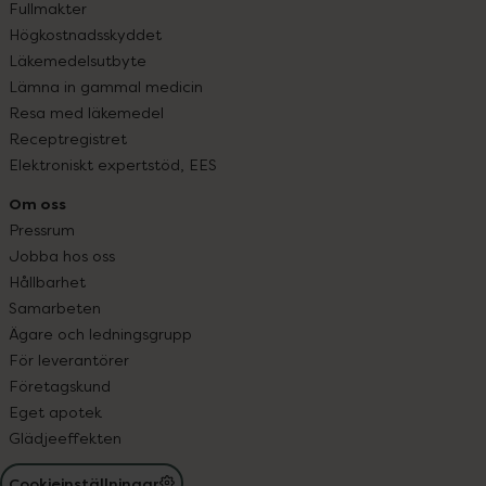
Fullmakter
Högkostnadsskyddet
Läkemedelsutbyte
Lämna in gammal medicin
Resa med läkemedel
Receptregistret
Elektroniskt expertstöd, EES
Om oss
Pressrum
Jobba hos oss
Hållbarhet
Samarbeten
Ägare och ledningsgrupp
För leverantörer
Företagskund
Eget apotek
Glädjeeffekten
Cookieinställningar