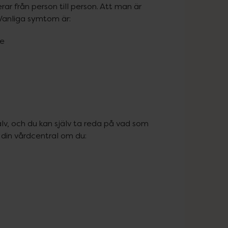
ar från person till person. Att man är 
. Vanliga symtom är:
ge
lv, och du kan själv ta reda på vad som 
 din vårdcentral om du: