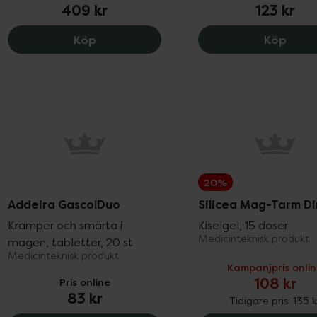
409 kr
123 kr
Gelsectan IBS, 409 kr.
Nogas
Köp
Köp
20%
Addeira GascolDuo
Silicea Mag-Tarm D
Kramper och smärta i
Kiselgel, 15 doser
Medicinteknisk produkt
magen, tabletter, 20 st
Medicinteknisk produkt
Kampanjpris onli
108 kr
Pris online
83 kr
Tidigare pris:
135 k