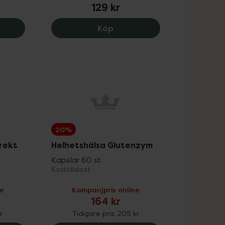
129 kr
in GO, 123 kr.
Addeira LaktasDuo, 129 kr.
Köp
20%
irekt
Helhetshälsa Glutenzym
Kapslar 60 st
Kosttillskott
ne
Kampanjpris online
164 kr
r
Tidigare pris:
205 kr