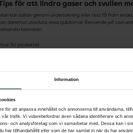
Tips för att lindra gaser och svullen 
Man kan sällan genom undersökning eller test få fram exakt
kan däremot utesluta vissa sjukdomar. Beroende på vad unders
behandla besvären.
Visar 30 produkter
Information
20%
cookies
Kronans Apotek Laktas
Silicea Mag-Tarm Ge
e för att anpassa innehållet och annonserna till användarna, tillh
60 kapslar
Behandling av magpr
vår trafik. Vi vidarebefordrar även sådana identifierare och anna
Kosttillskott
500 ml
nnons- och analysföretag som vi samarbetar med. Dessa kan i sin
Medicinteknisk produkt
har tillhandahållit eller som de har samlat in när du har använt 