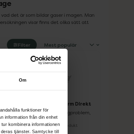
mage
 vad det är som bildar gaser i magen. Man 
ökningen visar finns det olika sätt att 
Filter
Om
20%
l
Silicea Mag-Tarm Direkt
andahålla funktioner för
oblem,
Kiselgel mot magproblem,
n information från din enhet
30 doser
 tur kombinera informationen
Medicinteknisk produkt
deras tjänster. Samtycke till