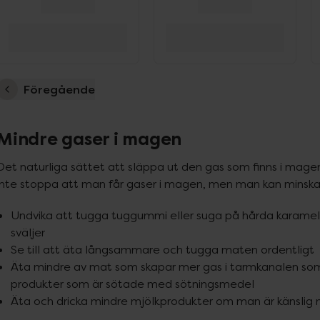
Föregående
Mindre gaser i magen
Det naturliga sättet att släppa ut den gas som finns i magen
inte stoppa att man får gaser i magen, men man kan minsk
Undvika att tugga tuggummi eller suga på hårda karamel
sväljer
Se till att äta långsammare och tugga maten ordentligt
Äta mindre av mat som skapar mer gas i tarmkanalen som 
produkter som är sötade med sötningsmedel
Äta och dricka mindre mjölkprodukter om man är känslig 