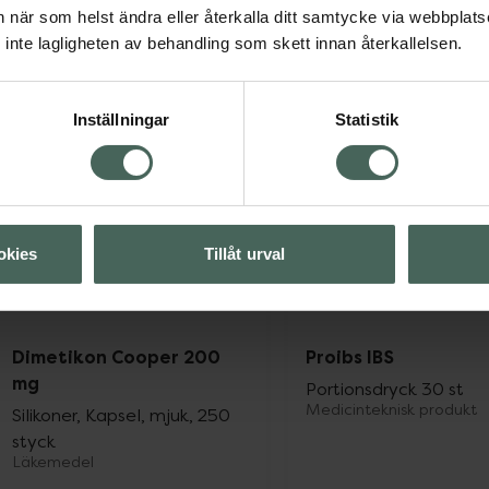
Kampanjpris onli
an när som helst ändra eller återkalla ditt samtycke via webbplats
139,20 kr
Pris online
inte lagligheten av behandling som skett innan återkallelsen.
113 kr
Tidigare pris:
174 k
Kronans Apotek Laktas, 113 kr.
Silic
Köp
Köp
Inställningar
Statistik
okies
Tillåt urval
Dimetikon Cooper 200
Proibs IBS
mg
Portionsdryck 30 st
Medicinteknisk produkt
Silikoner, Kapsel, mjuk, 250
styck
Läkemedel