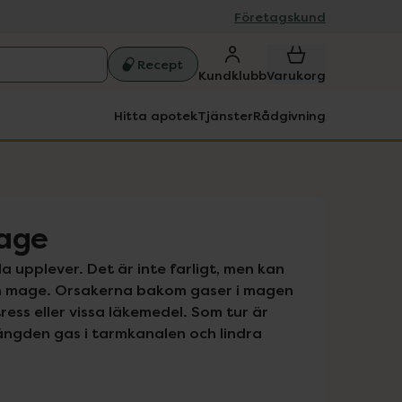
Företagskund
Recept
Kundklubb
Varukorg
Hitta apotek
Tjänster
Rådgivning
mage
 upplever. Det är inte farligt, men kan 
n mage. Orsakerna bakom gaser i magen 
ress eller vissa läkemedel. Som tur är 
mängden gas i tarmkanalen och lindra 