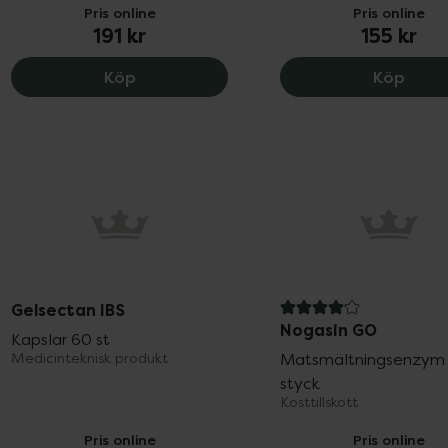
Pris online
Pris online
191 kr
155 kr
Dimetikon Cooper 200 mg, 191 kr.
Proibs
Köp
Köp
Gelsectan IBS
4.1 av 5 i omdöme
Nogasin GO
Kapslar 60 st
Medicinteknisk produkt
Matsmältningsenzym
styck
Kosttillskott
Pris online
Pris online