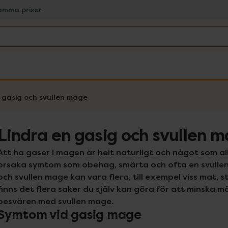
amma priser
 gasig och svullen mage
Lindra en gasig och svullen 
Att ha gaser i magen är helt naturligt och något som alla
orsaka symtom som obehag, smärta och ofta en svulle
och svullen mage kan vara flera, till exempel viss mat, st
finns det flera saker du själv kan göra för att minska 
besvären med svullen mage.
Symtom vid gasig mage