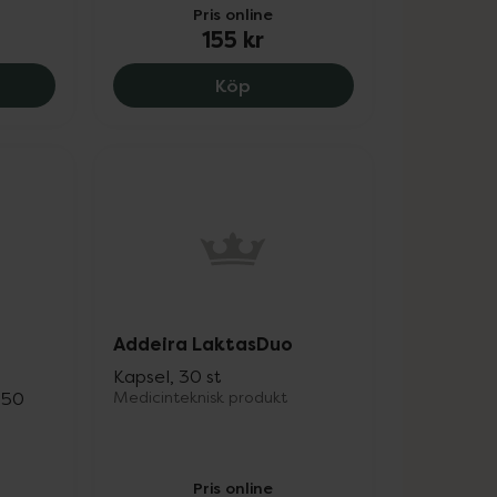
Pris online
155 kr
 IBS, 155 kr.
Dulcosoft Plus, 155 kr.
Köp
Addeira LaktasDuo
Kapsel, 30 st
 50
Medicinteknisk produkt
Pris online