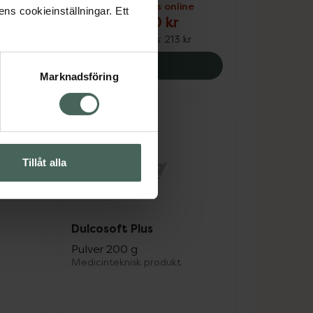
ne
Kampanjpris online
ens cookieinställningar. Ett
170,40 kr
r
Tidigare pris:
213 kr
ea Mag-Tarm Gel, 139.2 kr.
Silicea Mag-Tarm Direkt, 17
Köp
Marknadsföring
Tillåt alla
Dulcosoft Plus
Pulver 200 g
Medicinteknisk produkt