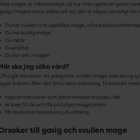
Allas magar är olika känsliga, så hur man upplever gaser varier
gasig i magen beror sällan på att det är något allvarligt fel
Du har svullen och uppblåst mage, ofta kallad ballonma
Du har bullrig mage
Du rapar
Du pruttar
Du har ont i magen
När ska jag söka vård?
Ofta går besvären vid gasig eller svullen mage över av sig sjä
ligger bakom. Men det finns vissa undantag. Ta kontakt med
tappar matlusten och därav minskar mycket i vikt
är över 50 år och får plötsliga magproblem
får avvikande konsistens på avföring
Orsaker till gasig och svullen mage