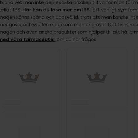
Ibland vet man inte den exakta orsaken till varför man får m
Här kan du läsa mer om IBS.
kallat IBS. 
 Ett vanligt symtom 
magen känns spänd och uppsvälld, trots att man kanske inte h
mer gaser och svullen mage om man är gravid. Det finns rece
magen och även andra produkter som hjälper till att hålla 
med våra farmaceuter
 om du har frågor.
ppa över Lista
Lista: . Innehåller 7 objekt.