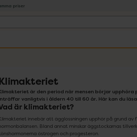
amma priser
Klimakteriet
Klimakteriet är den period när mensen börjar upphöra 
inträffar vanligtvis i åldern 40 till 60 år. Här kan du lä
Vad är klimakteriet?
Klimakteriet innebär att ägglossningen upphör på grund av fö
hormonbalansen. Bland annat minskar äggstockarnas tillverkn
könshormonerna östrogen och progesteron.