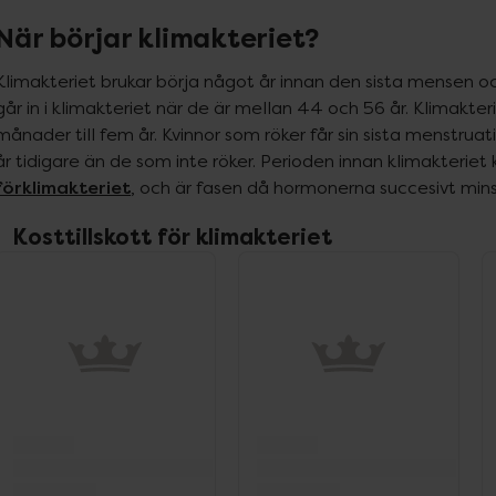
När börjar klimakteriet?
Klimakteriet brukar börja något år innan den sista mensen och
går in i klimakteriet när de är mellan 44 och 56 år. Klimakterie
månader till fem år. Kvinnor som röker får sin sista menstruat
förklimakteriet
, och är fasen då hormonerna succesivt mins
Kosttillskott för klimakteriet
ppa över Lista
Lista: . Innehåller 6 objekt.