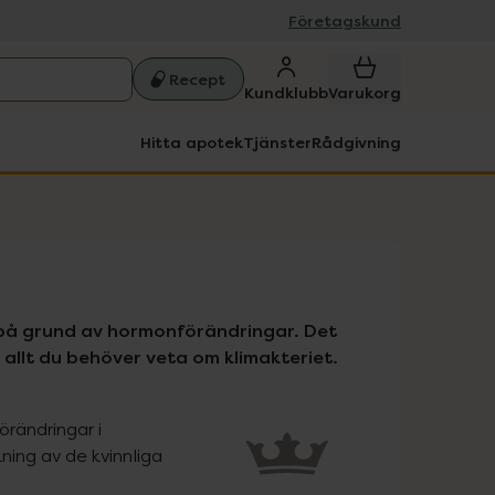
Företagskund
Recept
Kundklubb
Varukorg
Hitta apotek
Tjänster
Rådgivning
på grund av hormonförändringar. Det 
sa allt du behöver veta om klimakteriet.
rändringar i 
ing av de kvinnliga 