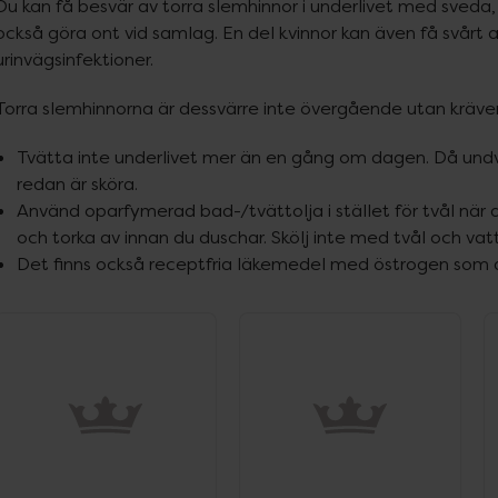
Du kan få besvär av torra slemhinnor i underlivet med sveda
också göra ont vid samlag. En del kvinnor kan även få svårt at
urinvägsinfektioner.
Torra slemhinnorna är dessvärre inte övergående utan kräver
Tvätta inte underlivet mer än en gång om dagen. Då undvik
redan är sköra.
Använd oparfymerad bad-/tvättolja i stället för tvål när d
och torka av innan du duschar. Skölj inte med tvål och vatte
Det finns också receptfria läkemedel med östrogen som du 
ppa över Lista
Lista: . Innehåller 19 objekt.