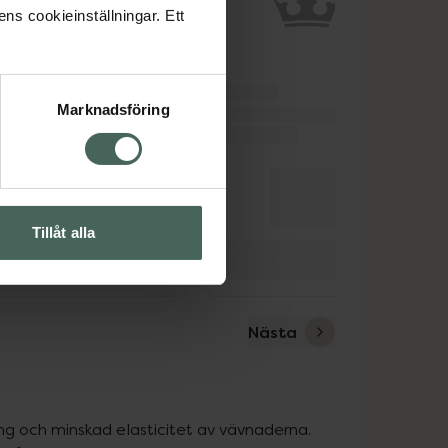
ens cookieinställningar. Ett
Marknadsföring
Tillåt alla
Nästa
g och minskad elasticitet av vävnaderna. 