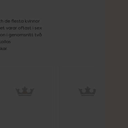
 de flesta kvinnor 
t varar oftast i sex 
ion i genomsnitt två 
år tidigare än de som inte röker. Perioden innan klimakteriet kallas 
kar.