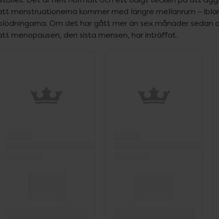
att menstruationerna kommer med längre mellanrum – ibland 
blödningarna. Om det har gått mer än sex månader sedan den
att menopausen, den sista mensen, har inträffat.
ppa över Lista
Lista: . Innehåller 19 objekt.