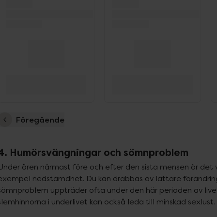
Föregående
4. Humörsvängningar och sömnproblem
Under åren närmast före och efter den sista mensen är det v
exempel nedstämdhet. Du kan drabbas av lättare förändringar
sömnproblem uppträder ofta under den här perioden av livet.
slemhinnorna i underlivet kan också leda till minskad sexlust.