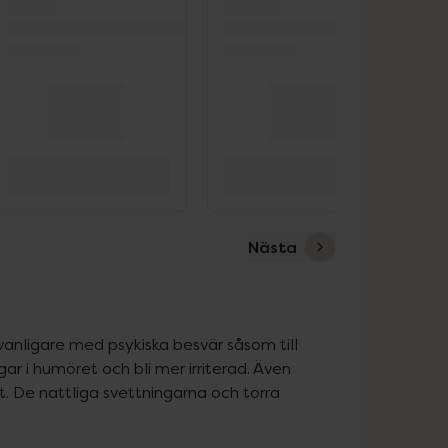
Nästa
anligare med psykiska besvär såsom till 
 i humöret och bli mer irriterad. Även 
 De nattliga svettningarna och torra 