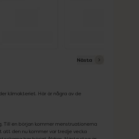
Nästa
 klimakteriet. Här är några av de 
g. Till en början kommer menstruationerna 
gt att den nu kommer var tredje vecka 
stockarna har börjat åldras. Nästa steg är 