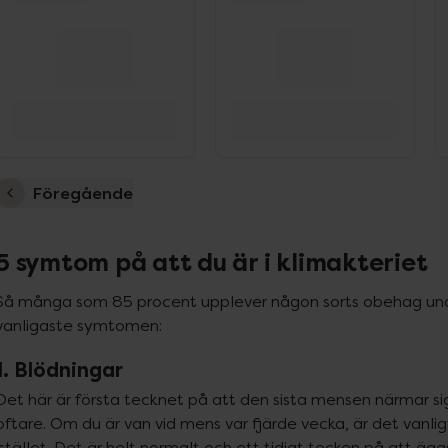
Föregående
5 symtom på att du är i klimakteriet
Så många som 85 procent upplever någon sorts obehag under
vanligaste symtomen:
1. Blödningar
Det här är första tecknet på att den sista mensen närmar si
oftare. Om du är van vid mens var fjärde vecka, är det vanli
istället. Det är helt normalt och ett tidigt tecken på att ägg