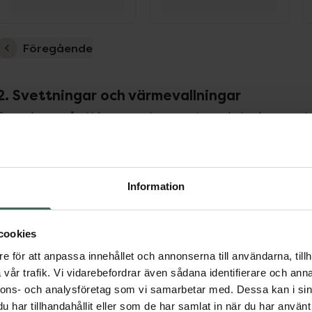
Föregående
2. Svettningar och värmevallningar
Dessa beror på att kroppens temperaturreglering kommer i
förändringarna under klimakteriet. En värmevallning brukar
bröstet som förflyttar sig uppåt över halsen, ansiktet och hårf
värmevågen följs av svettningar som utgår från hårfästet och
svettning brukar oftast pågå under två till tre minuter, men d
Information
timme. Det är vanligt att vakna av svettningarna flera gång
beror på att kroppens termostat är i obalans kan också så k
det inte är lika vanligt som svettningar och värmevallningar.
cookies
e för att anpassa innehållet och annonserna till användarna, tillh
ppa över Lista
vår trafik. Vi vidarebefordrar även sådana identifierare och anna
Lista: . Innehåller 12 objekt.
nnons- och analysföretag som vi samarbetar med. Dessa kan i sin
har tillhandahållit eller som de har samlat in när du har använt 