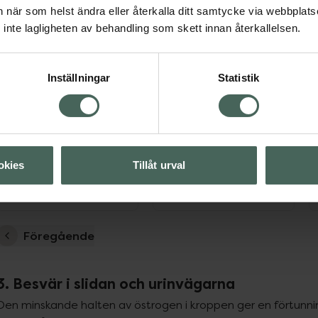
an när som helst ändra eller återkalla ditt samtycke via webbplats
inte lagligheten av behandling som skett innan återkallelsen.
Inställningar
Statistik
okies
Tillåt urval
Föregående
3. Besvär i slidan och urinvägarna
Den minskande halten av östrogen i kroppen ger en förtunnin