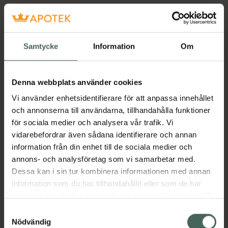
Samtycke
Information
Om
Denna webbplats använder cookies
Vi använder enhetsidentifierare för att anpassa innehållet
och annonserna till användarna, tillhandahålla funktioner
för sociala medier och analysera vår trafik. Vi
vidarebefordrar även sådana identifierare och annan
information från din enhet till de sociala medier och
annons- och analysföretag som vi samarbetar med.
Dessa kan i sin tur kombinera informationen med annan
information som du har tillhandahållit eller som de har
samlat in när du har använt deras tjänster. Samtycke till
cookies är frivilligt och du kan när som helst ändra eller
Samtyckesval
återkalla ditt samtycke via webbplatsens
Nödvändig