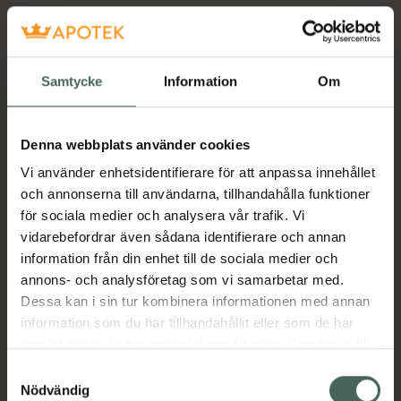
Samtycke
Information
Om
Denna webbplats använder cookies
Vi använder enhetsidentifierare för att anpassa innehållet
och annonserna till användarna, tillhandahålla funktioner
för sociala medier och analysera vår trafik. Vi
vidarebefordrar även sådana identifierare och annan
information från din enhet till de sociala medier och
annons- och analysföretag som vi samarbetar med.
Dessa kan i sin tur kombinera informationen med annan
information som du har tillhandahållit eller som de har
samlat in när du har använt deras tjänster. Samtycke till
cookies är frivilligt och du kan när som helst ändra eller
Samtyckesval
återkalla ditt samtycke via webbplatsens
Nödvändig