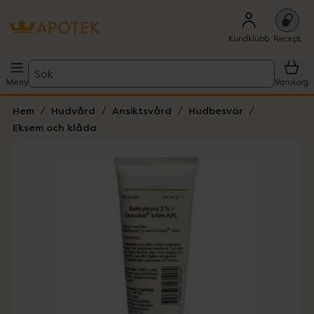
Kundklubb
Recept
Sök
Meny
Varukorg
Hem
Hudvård
Ansiktsvård
Hudbesvär
Eksem och klåda
Hoppa över Lista
Lista: . Innehåller 1 objekt.