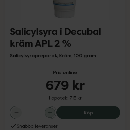
Salicylsyra i Decubal
kräm APL 2 %
Salicylsyrapreparat, Kräm, 100 gram
Pris online
679 kr
I apotek:
715 kr
Salicylsyra i De
Köp
Snabba leveranser