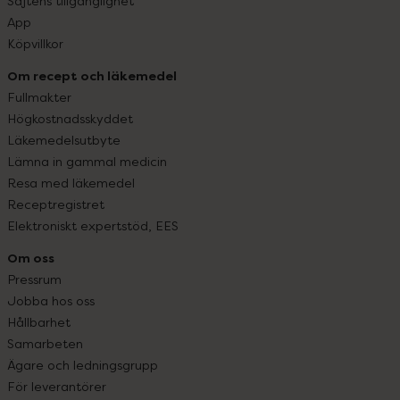
Sajtens tillgänglighet
App
Köpvillkor
Om recept och läkemedel
Fullmakter
Högkostnadsskyddet
Läkemedelsutbyte
Lämna in gammal medicin
Resa med läkemedel
Receptregistret
Elektroniskt expertstöd, EES
Om oss
Pressrum
Jobba hos oss
Hållbarhet
Samarbeten
Ägare och ledningsgrupp
För leverantörer