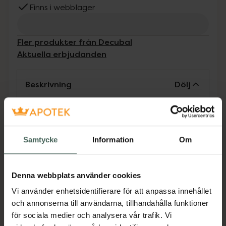
Finns i webblager
Fler produkter från Decubal
Aktuella erbjudanden
Beskrivning
Dölj
Receptfritt läkemedel. Läs alltid
bipacksedeln innan användning.
Samtycke
Information
Om
Avfjällande och mjukgörande behandling av
fjällande och torr hud vid exempelvis psoriasis,
seborroiskt eksem eller hyperkeratoser.
Denna webbplats använder cookies
Jämförpris
6890 kr
/
kg
Vi använder enhetsidentifierare för att anpassa innehållet
och annonserna till användarna, tillhandahålla funktioner
EAN:
07322833435174
för sociala medier och analysera vår trafik. Vi