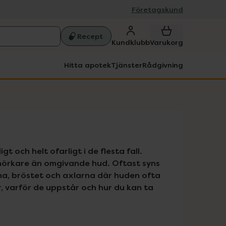
Företagskund
Recept
Kundklubb
Varukorg
Hitta apotek
Tjänster
Rådgivning
 och helt ofarligt i de flesta fall. 
 mörkare än omgivande hud. Oftast syns 
rna, bröstet och axlarna där huden ofta 
, varför de uppstår och hur du kan ta 