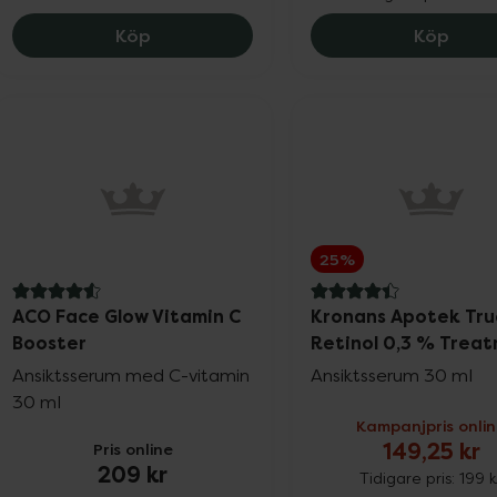
The Ordinary Alpha Arbutin 2% + HA, 1
Eucer
Köp
Köp
25%
4.6 av 5 i omdöme
4.4 av 5 i omdöme
ACO Face Glow Vitamin C
Kronans Apotek Tru
Booster
Retinol 0,3 % Trea
Ansiktsserum med C-vitamin
Ansiktsserum 30 ml
30 ml
Kampanjpris onli
149,25 kr
Pris online
209 kr
Tidigare pris:
199 k