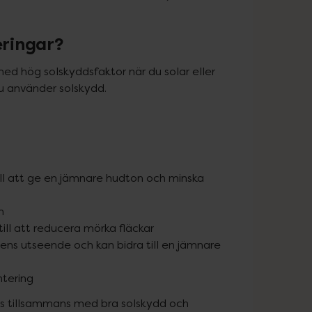
eringar?
med hög solskyddsfaktor när du solar eller 
du använder solskydd.
ll att ge en jämnare hudton och minska
n
ill att reducera mörka fläckar
ens utseende och kan bidra till en jämnare
ntering
das tillsammans med bra solskydd och 