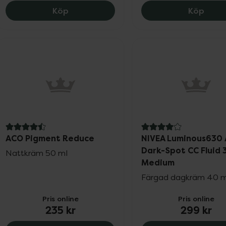
ACO Face Glow Vitamin C Booster, 209 
Krona
Köp
Köp
4.5 av 5 i omdöme
4 av 5 i omdöme
ACO Pigment Reduce
NIVEA Luminous630 
Dark-Spot CC Fluid 3
Nattkräm 50 ml
Medium
Färgad dagkräm 40 m
Pris online
Pris online
235 kr
299 kr