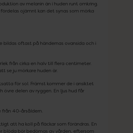
duktion av melanin än i huden runt omkring. 
 fördelas ojämnt kan det synas som mörka 
e bildas oftast på händernas ovansida och i 
ek från cirka en halv till flera centimeter. 
att se ju mörkare huden är.
satta för sol. Främst kommer de i ansiktet 
övre delen av ryggen. En ljus hud får 
 från 40-årsåldern.
tigt att ha koll på fläckar som förändras. En 
ller blöda bör bedömas av vården, eftersom 