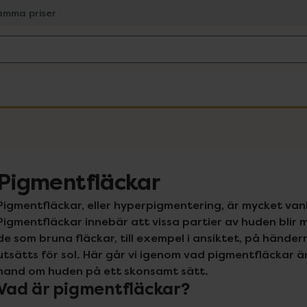
amma priser
Pigmentfläckar
Pigmentfläckar, eller hyperpigmentering, är mycket vanligt
Pigmentfläckar innebär att vissa partier av huden blir
de som bruna fläckar, till exempel i ansiktet, på hände
utsätts för sol. Här går vi igenom vad pigmentfläckar är
hand om huden på ett skonsamt sätt.
Vad är pigmentfläckar?