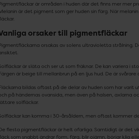
Pigmentfläckar är områden i huden där det finns mer mer pro
Melanin är det pigment som ger huden sin färg. När melanin
fläckar.
Vanliga orsaker till pigmentfläckar
Pigmentfläckarna orsakas av solens ultravioletta strålning. D
ansiktet.
Solfläckar är släta och ser ut som fräknar. De kan variera i storl
Färgen är beige till mellanbrun på en ljus hud. De är svårare 
Fläckarna bildas oftast på de delar av huden som har varit ut
och på händernas ovansida, men även på halsen, axlarna och 
lättare solfläckar.
Solfläckar kan komma i 30-årsåldern, men oftast kommer de
De flesta pigmentfläckar är helt ofarliga. Samtidigt är det vik
fläck som snabbt ändrar form, färg, blir ojämn, börjar klia e