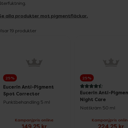
återfuktning.
Se alla produkter mot pigmentfläckar.
Visar 19 produkter
25%
25%
Eucerin Anti-Pigment
4.5 av 5 i omdöme
Eucerin Anti-Pigme
Spot Corrector
Night Care
Punktbehandling 5 ml
Nattkräm 50 ml
Kampanjpris online
Kampanjpris onli
149,25 kr
224,25 kr