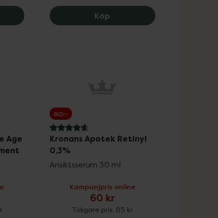
49 kr.
in Anti-Pigment Illuminating Serum, 254.25 kr.
La Roche-Posay Mela B3 Ser
Köp
60:-
4.7 av 5 i omdöme
e Age
Kronans Apotek Retinyl
tment
0,3%
Ansiktsserum 30 ml
ne
Kampanjpris online
60 kr
r
Tidigare pris:
85 kr