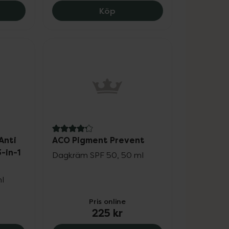
kr.
ns Apotek True Age Retinol 0,3 % Treatment, 149.25 kr
Kronans Apotek Retinyl 0,3
Köp
4.2 av 5 i omdöme
Anti
ACO Pigment Prevent
-in-1
Dagkräm SPF 50, 50 ml
l
Pris online
225 kr