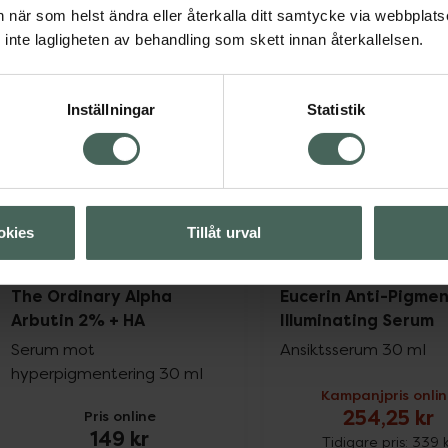
Tidigare pris:
309 kr
Tidigare pris:
85 k
an när som helst ändra eller återkalla ditt samtycke via webbplats
inte lagligheten av behandling som skett innan återkallelsen.
Eucerin Anti-Pigment Day Care SPF30, 
Krona
Köp
Köp
Inställningar
Statistik
okies
Tillåt urval
25%
4.7 av 5 i omdöme
4.1 av 5 i omdöme
The Ordinary Alpha
Eucerin Anti-Pigme
Arbutin 2% + HA
Illuminating Serum
Serum mot
Ansiktsserum 30 ml
hyperpigmentering 30 ml
Kampanjpris onli
254,25 kr
Pris online
149 kr
Tidigare pris:
339 