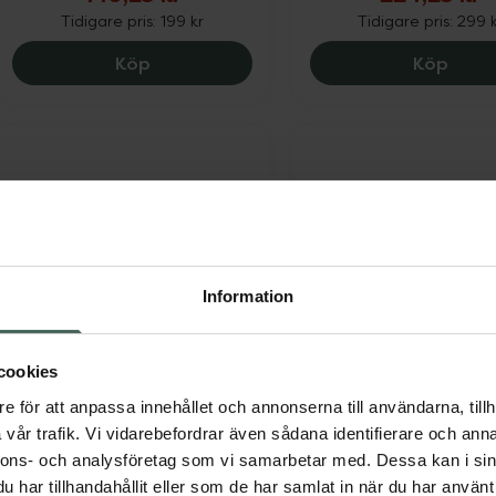
Tidigare pris:
199 kr
Tidigare pris:
299 k
Eucerin Anti-Pigment Spot Corrector, 1
Eucer
Köp
Köp
25%
25%
Information
4.5 av 5 i omdöme
4.4 av 5 i omdöme
Eucerin Anti-Pigment Day
Kronans Apotek Se
Care SPF30
Vitamin C
cookies
Dagkräm 50 ml
Ansiktsserum 30 ml
e för att anpassa innehållet och annonserna till användarna, tillh
vår trafik. Vi vidarebefordrar även sådana identifierare och anna
Kampanjpris online
Kampanjpris onli
nnons- och analysföretag som vi samarbetar med. Dessa kan i sin
231,75 kr
63,75 kr
har tillhandahållit eller som de har samlat in när du har använt 