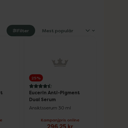
Filter
25%
4.5 av 5 i omdöme
nt
Eucerin Anti-Pigment
Dual Serum
Ansiktsserum 30 ml
ne
Kampanjpris online
296,25 kr