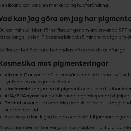
den ibland kan vara en mer allvarlig hudförändring.
Vad kan jag göra om jag har pigment
SPF
Du kan minska risken för solfläckar genom att använda 
 
vistas länge i solen. Fläckarna blir också mindre tydliga om 
Solfläckar behöver inte behandlas eftersom de är ofarliga.
Kosmetika mot pigmenteringar
Vitamin C
används ofta i hudvårdsprodukter som syftar ti
synligheten av pigmentfläckar
Niacinamid
kan jämna ut pigment och stärka hudbarriäre
AHA/BHA syror
har exfolierande egenskaper och hjälper t
Retinol
används i kosmetiska produkter för att stödja hud
hudton över tid
Azelainsyra kan lugna huden och bidra till jämnare pigme
Aktiva ingredienser bör vänjas in försiktigt och alltid använ