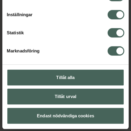
cookieinställningar. Ett återkallat samtycke påverkar inte
lagligheten av behandling som skett innan återkallelsen.
Inställningar
Statistik
Marknadsföring
Tillåt alla
H
Tillåt urval
Endast nödvändiga cookies