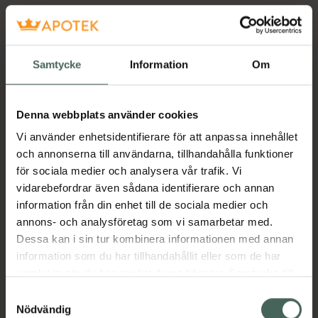
Samtycke
Information
Om
Denna webbplats använder cookies
Vi använder enhetsidentifierare för att anpassa innehållet
och annonserna till användarna, tillhandahålla funktioner
för sociala medier och analysera vår trafik. Vi
vidarebefordrar även sådana identifierare och annan
information från din enhet till de sociala medier och
annons- och analysföretag som vi samarbetar med.
Dessa kan i sin tur kombinera informationen med annan
information som du har tillhandahållit eller som de har
samlat in när du har använt deras tjänster. Samtycke till
cookies är frivilligt och du kan när som helst ändra eller
Samtyckesval
återkalla ditt samtycke via webbplatsens
Nödvändig