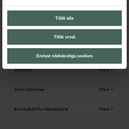
Jämförpris
179 kr
/
st
EAN:
07350057520017
Tillåt alla
Kategorier:
Fotscrub
Fotvård
Händer och fötter
Tillåt urval
Omdömen
Visa
Endast nödvändiga cookies
Innehåll
Visa
Instruktioner
Visa
Kontaktinfo tillverkare
Visa