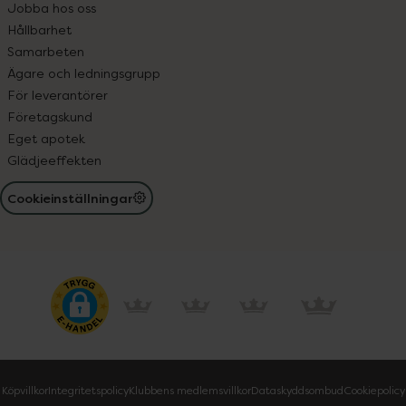
Jobba hos oss
Hållbarhet
Samarbeten
Ägare och ledningsgrupp
För leverantörer
Företagskund
Eget apotek
Glädjeeffekten
Cookieinställningar
Köpvillkor
Integritetspolicy
Klubbens medlemsvillkor
Dataskyddsombud
Cookiepolicy