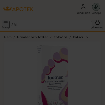
Kundklubb
Recept
Sök
Meny
Varukorg
Hem
Händer och fötter
Fotvård
Fotscrub
Hoppa över Lista
Lista: . Innehåller 1 objekt.