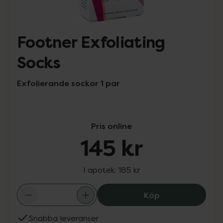
Footner Exfoliating
Socks
Exfolierande sockor 1 par
Pris online
145 kr
I apotek:
185 kr
Footner Exfoliat
Köp
Snabba leveranser