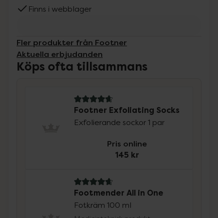
Finns i webblager
Fler produkter från Footner
Aktuella erbjudanden
Köps ofta tillsammans
4.8 av 5 i omdöme
Footner Exfoliating Socks
Exfolierande sockor 1 par
Pris online
145 kr
4.8 av 5 i omdöme
Footmender All in One
Fotkräm 100 ml