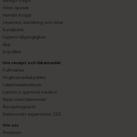
Vanliga frågor
Hitta apotek
Handla tryggt
Leverans, betalning och retur
Kundklubb
Sajtens tillgänglighet
App
Köpvillkor
Om recept och läkemedel
Fullmakter
Högkostnadsskyddet
Läkemedelsutbyte
Lämna in gammal medicin
Resa med läkemedel
Receptregistret
Elektroniskt expertstöd, EES
Om oss
Pressrum