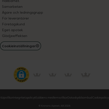
Hållbarhet
Samarbeten
Ägare och ledningsgrupp
För leverantörer
Företagskund
Eget apotek
Glädjeeffekten
Cookieinställningar
Köpvillkor
Integritetspolicy
Klubbens medlemsvillkor
Dataskyddsombud
Cookiepolicy
© Kronans Apotek AB
2026