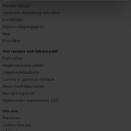
Handla tryggt
Leverans, betalning och retur
Kundklubb
Sajtens tillgänglighet
App
Köpvillkor
Om recept och läkemedel
Fullmakter
Högkostnadsskyddet
Läkemedelsutbyte
Lämna in gammal medicin
Resa med läkemedel
Receptregistret
Elektroniskt expertstöd, EES
Om oss
Pressrum
Jobba hos oss