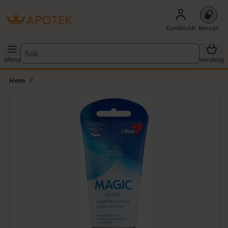
Kundklubb
Recept
Sök
Meny
Varukorg
Hem
Hoppa över Lista
Lista: . Innehåller 1 objekt.