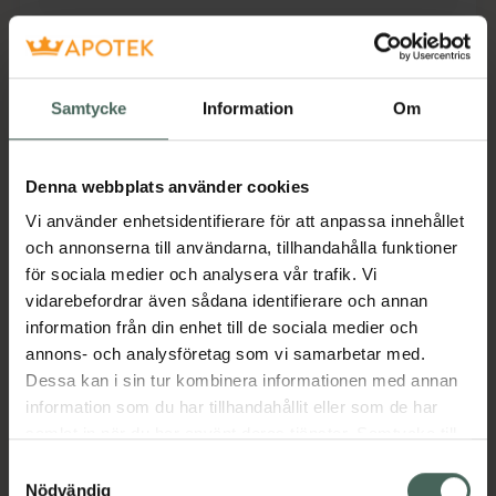
Fler produkter från Utgått
Aktuella erbjudanden
Samtycke
Information
Om
Beskrivning
Dölj
Denna webbplats använder cookies
Magic Glide är extra vårdande och skonsam
med långvarig glideffekt. Vatten- och
Vi använder enhetsidentifierare för att anpassa innehållet
silikonbaserad kräm med rätt pH som är extra
och annonserna till användarna, tillhandahålla funktioner
fuktgivande och ger en lyxig glidkänsla.
för sociala medier och analysera vår trafik. Vi
vidarebefordrar även sådana identifierare och annan
Jämförpris
1320 kr
/
l
information från din enhet till de sociala medier och
EAN:
07310572000111
annons- och analysföretag som vi samarbetar med.
Dessa kan i sin tur kombinera informationen med annan
Kategorier:
information som du har tillhandahållit eller som de har
samlat in när du har använt deras tjänster. Samtycke till
cookies är frivilligt och du kan när som helst ändra eller
Samtyckesval
Innehåll
Visa
återkalla ditt samtycke via webbplatsens
Nödvändig