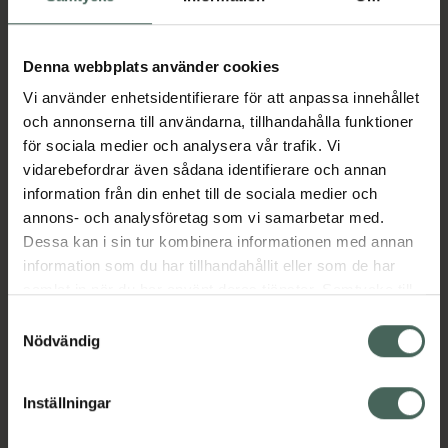
9
Denna webbplats använder cookies
Vi använder enhetsidentifierare för att anpassa innehållet
och annonserna till användarna, tillhandahålla funktioner
för sociala medier och analysera vår trafik. Vi
vidarebefordrar även sådana identifierare och annan
information från din enhet till de sociala medier och
annons- och analysföretag som vi samarbetar med.
Dessa kan i sin tur kombinera informationen med annan
information som du har tillhandahållit eller som de har
samlat in när du har använt deras tjänster. Samtycke till
cookies är frivilligt och du kan när som helst ändra eller
Samtyckesval
återkalla ditt samtycke via webbplatsens
Nödvändig
cookieinställningar. Ett återkallat samtycke påverkar inte
lagligheten av behandling som skett innan återkallelsen.
Inställningar