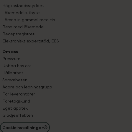
Högkostnadsskyddet
Läkemedelsutbyte
Lämna in gammal medicin
Resa med läkemedel
Receptregistret
Elektroniskt expertstöd, EES
Om oss
Pressrum
Jobba hos oss
Hållbarhet
Samarbeten
Ägare och ledningsgrupp
För leverantörer
Företagskund
Eget apotek
Glädjeeffekten
Cookieinställningar