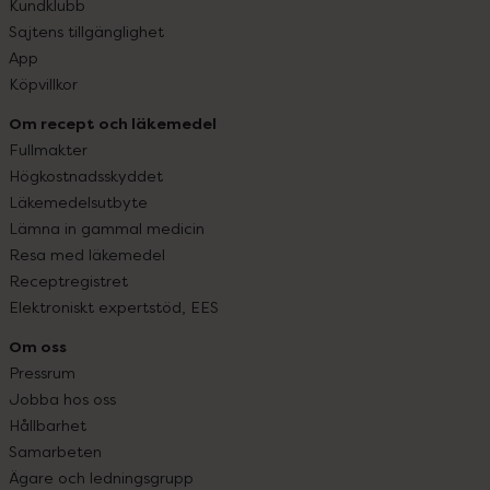
Kundklubb
Sajtens tillgänglighet
App
Köpvillkor
Om recept och läkemedel
Fullmakter
Högkostnadsskyddet
Läkemedelsutbyte
Lämna in gammal medicin
Resa med läkemedel
Receptregistret
Elektroniskt expertstöd, EES
Om oss
Pressrum
Jobba hos oss
Hållbarhet
Samarbeten
Ägare och ledningsgrupp