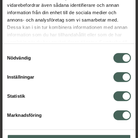
vidarebefordrar även sådana identifierare och annan
information från din enhet till de sociala medier och
annons- och analysföretag som vi samarbetar med.
Dessa kan i sin tur kombinera informationen med annan
information som du har tillhandahållit eller som de har
samlat in när du har använt deras tjänster. Samtycke till
cookies är frivilligt och du kan när som helst ändra eller
Samtyckesval
återkalla ditt samtycke via webbplatsens
Nödvändig
cookieinställningar. Ett återkallat samtycke påverkar inte
lagligheten av behandling som skett innan återkallelsen.
Inställningar
Statistik
Marknadsföring