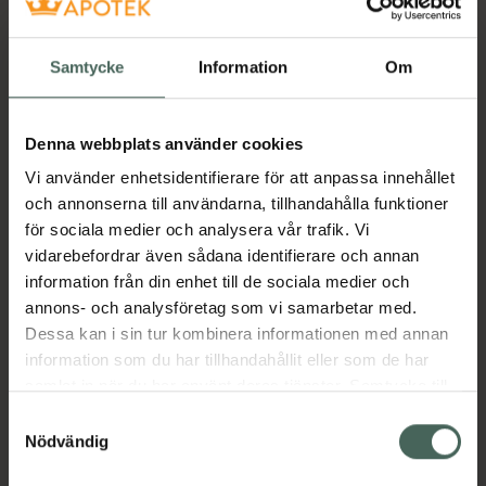
Köp båda för
:
169,80 kr
Köp båda
Samtycke
Information
Om
Denna webbplats använder cookies
Beskrivning
Dölj
Vi använder enhetsidentifierare för att anpassa innehållet
och annonserna till användarna, tillhandahålla funktioner
RFSU Velvet Lube är ett silkeslent,
för sociala medier och analysera vår trafik. Vi
silikonbaserat glidmedel som ger en extra
vidarebefordrar även sådana identifierare och annan
långvarig glideffekt. Velvet Lube är utvecklad
information från din enhet till de sociala medier och
för dig som vill ha ett elegant och hållbart
annons- och analysföretag som vi samarbetar med.
glid, utan att kompromissa med komfort eller
Dessa kan i sin tur kombinera informationen med annan
känsla. Den vattenavvisande formulan
information som du har tillhandahållit eller som de har
fungerar utmärkt även i dusch och bad och
samlat in när du har använt deras tjänster. Samtycke till
stannar kvar på huden utan att absorberas.
cookies är frivilligt och du kan när som helst ändra eller
Samtyckesval
Den lena, oljiga känslan gör Velvet Lube till
återkalla ditt samtycke via webbplatsens
Nödvändig
ett lyxigt och pålitligt val vid både korta och
cookieinställningar. Ett återkallat samtycke påverkar inte
långa intima stunder. Glidmedlet är