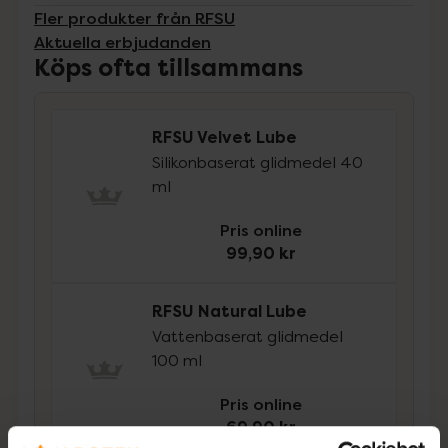
Fler produkter från RFSU
Aktuella erbjudanden
Köps ofta tillsammans
RFSU Velvet Lube
Silikonbaserat glidmedel 40
ml
Pris online
99,90 kr
RFSU Natural Lube
Vattenbaserat glidmedel
100 ml
Pris online
69,90 kr