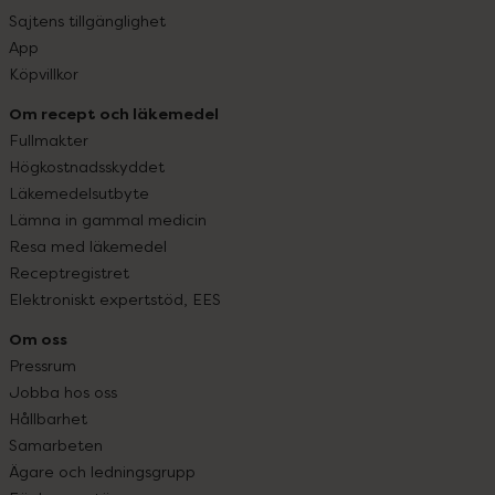
Sajtens tillgänglighet
App
Köpvillkor
Om recept och läkemedel
Fullmakter
Högkostnadsskyddet
Läkemedelsutbyte
Lämna in gammal medicin
Resa med läkemedel
Receptregistret
Elektroniskt expertstöd, EES
Om oss
Pressrum
Jobba hos oss
Hållbarhet
Samarbeten
Ägare och ledningsgrupp