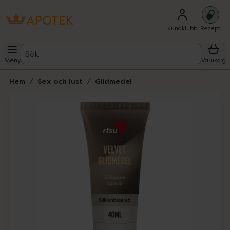
Kundklubb
Recept
Sök
Meny
Varukorg
Hem
Sex och lust
Glidmedel
Hoppa över Lista
Lista: . Innehåller 3 objekt.