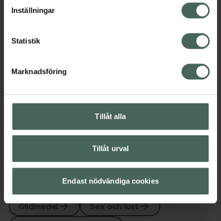
lagligheten av behandling som skett innan återkallelsen.
gynekologisk testad och parfymfri. 100%
Inställningar
Vegansk och certifierad av The Vegan Society.
EAN:
07310571600121
Statistik
Kategorier:
Glidmedel
Sex och lust
Veganska produkter
Marknadsföring
Innehåll
Visa
Tillåt alla
Instruktioner
Visa
Tillåt urval
Endast nödvändiga cookies
Upptäck flera produkter inom
Glidmedel
Sex och lust