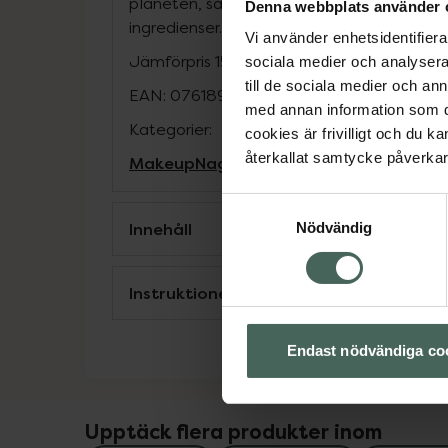
planeten, så nagellacken formuleras end
Denna webbplats använder 
ingredienser.
Vi använder enhetsidentifierar
Jämförpris
15,80 kr
/
ml
sociala medier och analysera 
till de sociala medier och a
EAN:
07618900911956
med annan information som du 
Kategorier:
cookies är frivilligt och du k
återkallat samtycke påverkar 
Makeup
Nagellack
Naglar
Naglar
Samtyckesval
Innehåll
Nödvändig
Instruktioner
Endast nödvändiga co
Upptäck flera produkter inom