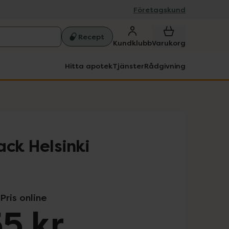
Företagskund
Recept
Kundklubb
Varukorg
Hitta apotek
Tjänster
Rådgivning
ack Helsinki
Pris online
5 kr