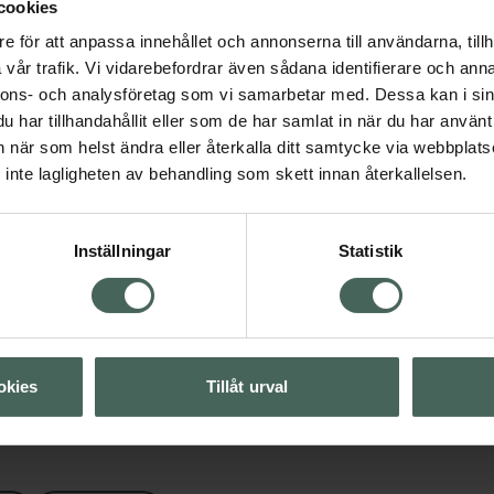
ast med noggrant utvalda
cookies
e för att anpassa innehållet och annonserna till användarna, tillh
vår trafik. Vi vidarebefordrar även sådana identifierare och anna
nnons- och analysföretag som vi samarbetar med. Dessa kan i sin
har tillhandahållit eller som de har samlat in när du har använt 
an när som helst ändra eller återkalla ditt samtycke via webbplats
inte lagligheten av behandling som skett innan återkallelsen.
Visa
Inställningar
Statistik
Visa
okies
Tillåt urval