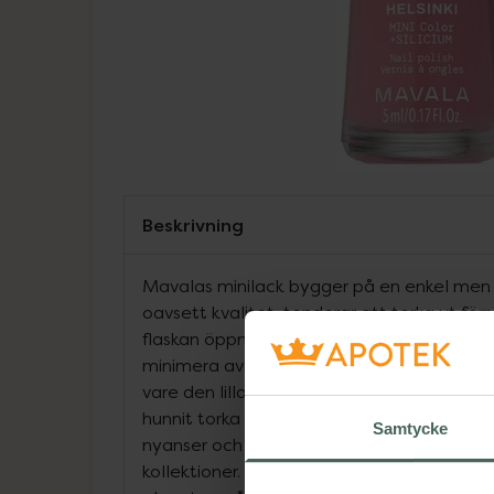
Beskrivning
Mavalas minilack bygger på en enkel men g
oavsett kvalitet, tenderar att torka ut förr 
flaskan öppnas ofta. Mavalas minilack har 
minimera avdunstning och därmed undvika
vare den lilla storleken använder man hela
hunnit torka i flaskan. Minilacken kommer i 
Samtycke
nyanser och varje år kommer nya färger i fo
kollektioner. Mavala bryr sig om både sin