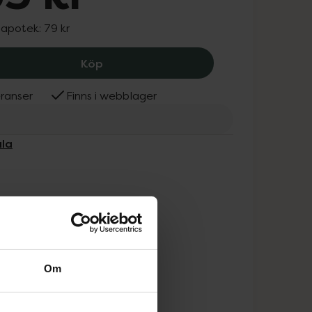
 apotek:
79 kr
Mavala Minilack Helsinki, 55 kr.
Köp
ranser
Finns i webblager
ala
Om