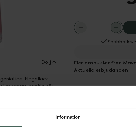
I
Snabba leve
Dölj
Fler produkter från Mav
Aktuella erbjudanden
enial idé. Nagellack,
eller senare, särskilt när
utformats för att
 detta problem. Tack
 innehållet innan lacket
ett brett utbud av olika
Information
rm av flera olika
a konsumenters hälsa och