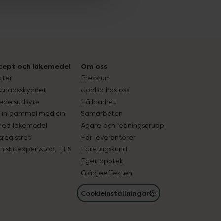
cept och läkemedel
Om oss
kter
Pressrum
tnadsskyddet
Jobba hos oss
edelsutbyte
Hållbarhet
in gammal medicin
Samarbeten
med läkemedel
Ägare och ledningsgrupp
registret
För leverantörer
oniskt expertstöd, EES
Företagskund
Eget apotek
Glädjeeffekten
Cookieinställningar