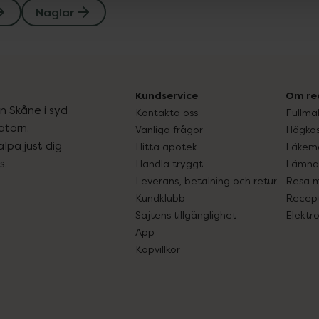
Naglar
Kundservice
Om re
ån Skåne i syd
Kontakta oss
Fullma
atorn.
Vanliga frågor
Högkos
lpa just dig
Hitta apotek
Läkem
s.
Handla tryggt
Lämna 
Leverans, betalning och retur
Resa 
Kundklubb
Recept
Sajtens tillgänglighet
Elektr
App
Köpvillkor