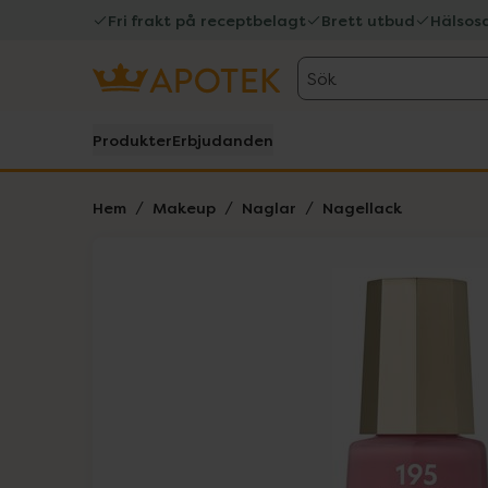
Fri frakt på receptbelagt
Brett utbud
Hälsos
Sök
Produkter
Erbjudanden
Hem
Makeup
Naglar
Nagellack
Hoppa över Lista
Lista: . Innehåller 1 objekt.