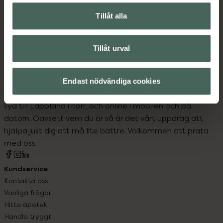
Bindor
Intim
Mensskydd
Tillåt alla
Menstrosor
Tillåt urval
Endast nödvändiga cookies
Kronans Apotek finns här för dig. Du hittar oss från Skåne i
syd till Lappland i norr, och online i mobilen och på
datorn. Oavsett vem du är så är det vårt uppdrag att
hjälpa just dig att må lite bättre. Välkommen att prata
med oss.
Kundservice
Kontakta oss
Vanliga frågor
Hitta apotek
Handla tryggt