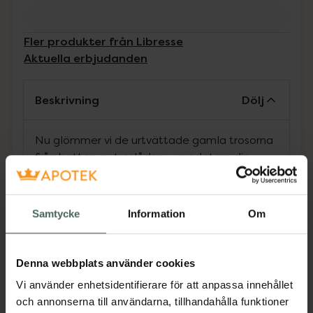
Fler produkter från Libresse
Aktuella erbjudanden
Beskrivning
Dölj
Nu glömmer vi de urtvättade gamla trosorna
från botten av troslådan - uppdatera din
mensgarderob med ett par snygga
Hipstertrosor med fancy spets i midjan.
Snyggt, stilsäkert och menssäkert! Trosorna
Samtycke
Information
Om
ger dig samma absorptionsförmåga som dina
vanliga Libresse Ultra-bindor, eller
motsvarande två tamponger av storlek
Denna webbplats använder cookies
normal, och kapslar in mens och annan vätska
Vi använder enhetsidentifierare för att anpassa innehållet
i upp till åtta timmar. De går att tvätta och
och annonserna till användarna, tillhandahålla funktioner
använda flera gånger och - detta är vi lite