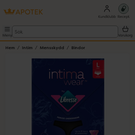
Kundklubb
Recept
Sök
Meny
Varukorg
Hem
Intim
Mensskydd
Bindor
Hoppa över Lista
Lista: . Innehåller 1 objekt.