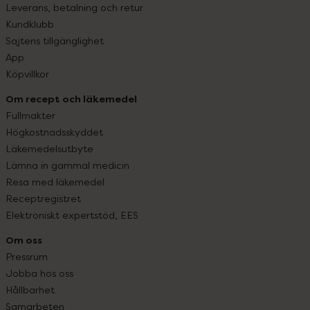
Leverans, betalning och retur
Kundklubb
Sajtens tillgänglighet
App
Köpvillkor
Om recept och läkemedel
Fullmakter
Högkostnadsskyddet
Läkemedelsutbyte
Lämna in gammal medicin
Resa med läkemedel
Receptregistret
Elektroniskt expertstöd, EES
Om oss
Pressrum
Jobba hos oss
Hållbarhet
Samarbeten