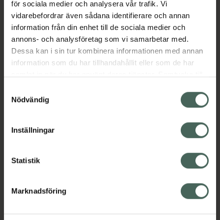
för sociala medier och analysera vår trafik. Vi
extra stolta över - uppfyller OEKO-TEX 100-
vidarebefordrar även sådana identifierare och annan
standarden. Med en kroppsnära, mjuk
information från din enhet till de sociala medier och
passform är de precis lika bekväma som dina
annons- och analysföretag som vi samarbetar med.
vanliga underkläder. Bara att dra på sig dem
Dessa kan i sin tur kombinera informationen med annan
och låta kroppen göra sitt.
information som du har tillhandahållit eller som de har
Jämförpris
339 kr
/
st
samlat in när du har använt deras tjänster. Samtycke till
cookies är frivilligt och du kan när som helst ändra eller
EAN:
07322541378220
Samtyckesval
återkalla ditt samtycke via webbplatsens
Nödvändig
Kategorier:
cookieinställningar. Ett återkallat samtycke påverkar inte
Bindor
Intim
Mensskydd
Menstrosor
lagligheten av behandling som skett innan återkallelsen.
Inställningar
Kontaktinfo tillverkare
Visa
Statistik
Marknadsföring
Upptäck flera produkter inom