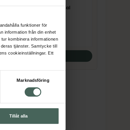
Kronans Apotek
Tamponger Normal
Tampong, 100 st
andahålla funktioner för
Pris online
n information från din enhet
109 kr
 tur kombinera informationen
deras tjänster. Samtycke till
ens cookieinställningar. Ett
Köp båda
Marknadsföring
Tillåt alla