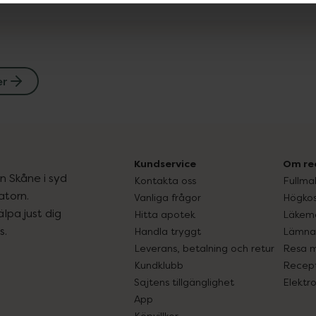
er
Kundservice
Om re
ån Skåne i syd
Kontakta oss
Fullma
atorn.
Vanliga frågor
Högkos
lpa just dig
Hitta apotek
Läkem
s.
Handla tryggt
Lämna 
Leverans, betalning och retur
Resa 
Kundklubb
Recept
Sajtens tillgänglighet
Elektr
App
Köpvillkor