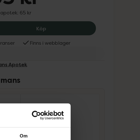
 apotek:
65 kr
Kronans Apotek Tampong Mini, 65 kr
Köp
ranser
Finns i webblager
nans Apotek
ammans
Om