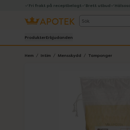
Fri frakt på receptbelagt
Brett utbud
Hälsos
Sök
Produkter
Erbjudanden
Hem
Intim
Mensskydd
Tamponger
Hoppa över Lista
Lista: . Innehåller 1 objekt.