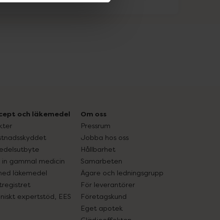
cept och läkemedel
Om oss
kter
Pressrum
tnadsskyddet
Jobba hos oss
edelsutbyte
Hållbarhet
in gammal medicin
Samarbeten
med läkemedel
Ägare och ledningsgrupp
registret
För leverantörer
oniskt expertstöd, EES
Företagskund
Eget apotek
Glädjeeffekten