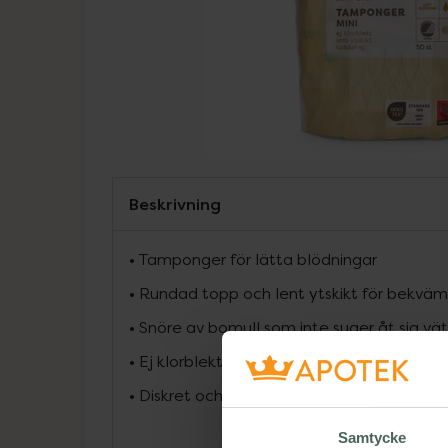
Beskrivning
• Tamponger för lätta blödningar
• Rundad topp och lent ytskikt för bekvä
• Snöre av bomull som inte suger åt sig vä
• Ej klorblekta och Svanenmärkta
• Diskret och hygienisk lösning
Samtycke