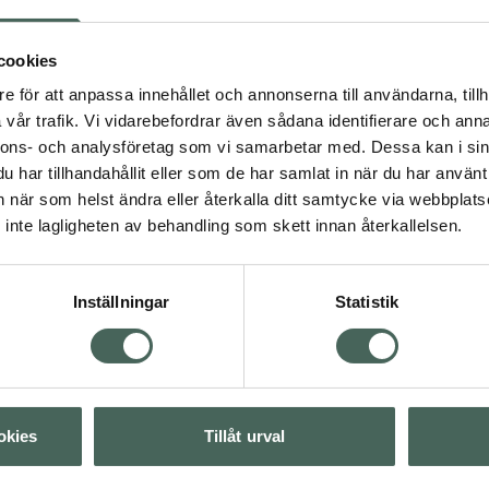
Tampong Mini
lätta blödningar och
ösning. Den rundade
Tamponger för lätta
cookies
ingen enkel och skonsam,
blödningar 50 st
rar inte vätska.
e för att anpassa innehållet och annonserna till användarna, tillh
Pris online
rkta, vilket gör dem till
vår trafik. Vi vidarebefordrar även sådana identifierare och anna
65 kr
på komforten. Perfekt
nnons- och analysföretag som vi samarbetar med. Dessa kan i sin
 mjuk och smidig känsla.
har tillhandahållit eller som de har samlat in när du har använt 
Köp båda för
:
an när som helst ändra eller återkalla ditt samtycke via webbplats
174 kr
inte lagligheten av behandling som skett innan återkallelsen.
Inställningar
Statistik
Visa
Visa
okies
Tillåt urval