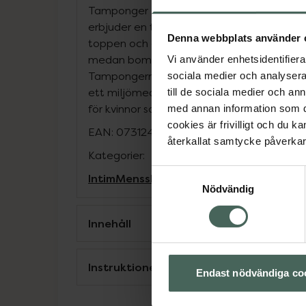
Tamponger Mini är särskilt utformade för 
erbjuder en trygg, bekväm och hygienisk l
Denna webbplats använder 
toppen och det lena ytskiktet gör insättn
medan bomullssnöret är säkert och absorbe
Vi använder enhetsidentifierar
Tampongerna är ej klorblekta och Svanenmä
sociala medier och analysera 
ett miljömedvetet val utan kompromisser 
till de sociala medier och a
för kvinnor som vill ha pålitligt skydd med
med annan information som du 
cookies är frivilligt och du k
EAN:
07312489984218
återkallat samtycke påverkar 
Kategorier:
Samtyckesval
Intim
Mensskydd
Tamponger
Nödvändig
Innehåll
Instruktioner
Endast nödvändiga co