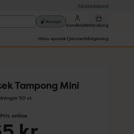
Företagskund
Recept
Kundklubb
Varukorg
Hitta apotek
Tjänster
Rådgivning
tek Tampong Mini
dningar 50 st
Pris online
5 kr