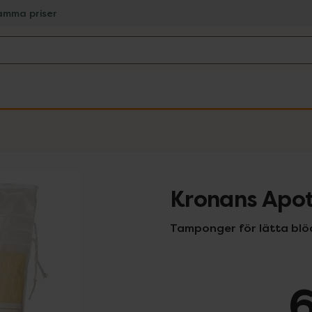
amma priser
Kronans Apo
Tamponger för lätta blö
6