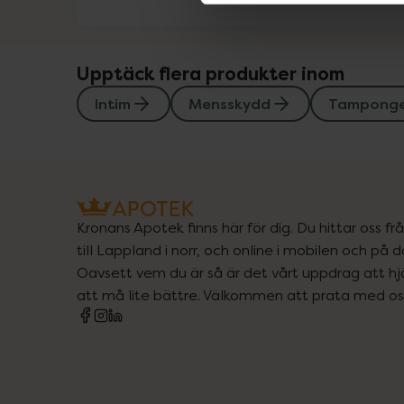
Upptäck flera produkter inom
Intim
Mensskydd
Tampong
Kronans Apotek finns här för dig. Du hittar oss fr
till Lappland i norr, och online i mobilen och på d
Oavsett vem du är så är det vårt uppdrag att hjä
att må lite bättre. Välkommen att prata med os