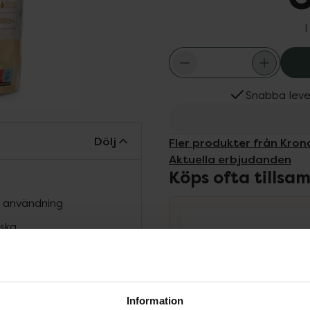
I
Snabba leve
Dölj
Fler produkter från Kro
Aktuella erbjudanden
Köps ofta tills
m användning
tska
Information
Kronans Apotek