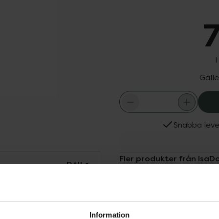
7
I
Gälle
Snabba leve
Fler produkter från IsaD
Dölj
Aktuella erbjudanden
palett av färgstarka
ditt humör och
från svala, stiliga och
Information