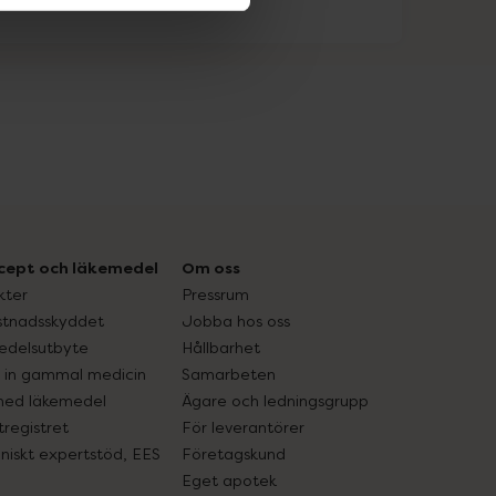
cept och läkemedel
Om oss
kter
Pressrum
tnadsskyddet
Jobba hos oss
edelsutbyte
Hållbarhet
in gammal medicin
Samarbeten
med läkemedel
Ägare och ledningsgrupp
registret
För leverantörer
oniskt expertstöd, EES
Företagskund
Eget apotek