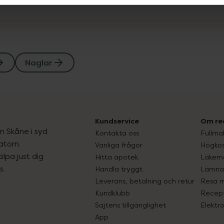
Naglar
Kundservice
Om re
ån Skåne i syd
Kontakta oss
Fullma
atorn.
Vanliga frågor
Högkos
lpa just dig
Hitta apotek
Läkem
s.
Handla tryggt
Lämna 
Leverans, betalning och retur
Resa 
Kundklubb
Recept
Sajtens tillgänglighet
Elektr
App