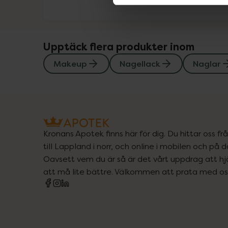
Upptäck flera produkter inom
Makeup
Nagellack
Naglar
Kronans Apotek finns här för dig. Du hittar oss fr
till Lappland i norr, och online i mobilen och på d
Oavsett vem du är så är det vårt uppdrag att hjä
att må lite bättre. Välkommen att prata med os