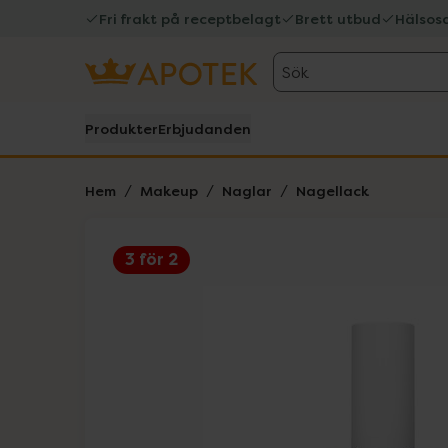
Fri frakt på receptbelagt
Brett utbud
Hälsos
Sök
Produkter
Erbjudanden
Hem
Makeup
Naglar
Nagellack
3 för 2
Hoppa över Lista
Lista: . Innehåller 2 objekt.