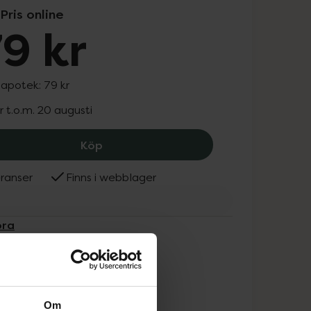
Pris online
9 kr
 apotek:
79 kr
r t.o.m. 20 augusti
IsaDora The Wonder Nail Polish Quick
Köp
ranser
Finns i webblager
ora
Om