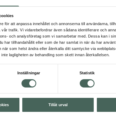
ärger, starka ljusa färger
 extra breda penseln är
cookies
ch jämn finish utan
abbtorkande, flagnar inte
e för att anpassa innehållet och annonserna till användarna, tillh
der hela användningen.
vår trafik. Vi vidarebefordrar även sådana identifierare och anna
nnons- och analysföretag som vi samarbetar med. Dessa kan i sin
har tillhandahållit eller som de har samlat in när du har använt 
an när som helst ändra eller återkalla ditt samtycke via webbplats
inte lagligheten av behandling som skett innan återkallelsen.
Inställningar
Statistik
Visa
Visa
okies
Tillåt urval