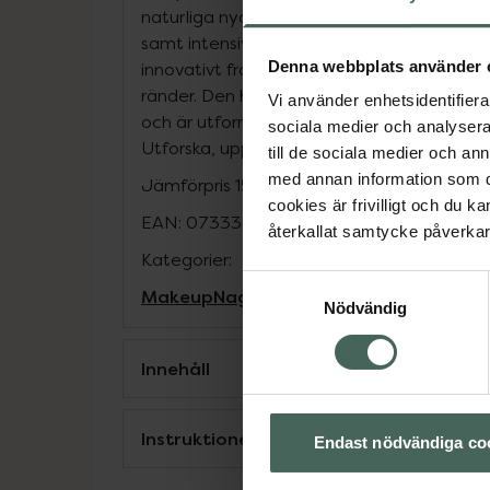
naturliga nyanser till härligt mjuka pastellf
samt intensiva mörka toner. Den speciella,
Denna webbplats använder 
innovativt framtagen för att ge en fyllig o
ränder. Den högpresterande formeln är sn
Vi använder enhetsidentifierar
och är utformad för att behålla färgen un
sociala medier och analysera 
Utforska, upptäck och skapa din look!
till de sociala medier och a
med annan information som du 
Jämförpris
15,80 kr
/
ml
cookies är frivilligt och du k
EAN:
07333352081438
återkallat samtycke påverkar 
Kategorier:
Samtyckesval
Makeup
Nagellack
Naglar
Naglar
Nödvändig
Innehåll
Instruktioner
Endast nödvändiga co