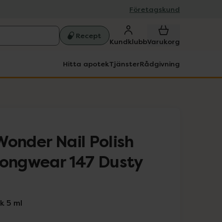
Företagskund
Recept
Kundklubb
Varukorg
Hitta apotek
Tjänster
Rådgivning
Wonder Nail Polish
Longwear 147 Dusty
k 5 ml