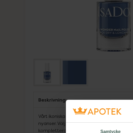
Beskrivning
Vårt ikoniska Wonder Nail finns nu i en hel 
nyanser. Välj den färg som bäst uttrycker 
kompletterar din look. Sortimentet har allt 
Samtycke