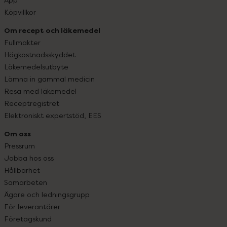
Köpvillkor
Om recept och läkemedel
Fullmakter
Högkostnadsskyddet
Läkemedelsutbyte
Lämna in gammal medicin
Resa med läkemedel
Receptregistret
Elektroniskt expertstöd, EES
Om oss
Pressrum
Jobba hos oss
Hållbarhet
Samarbeten
Ägare och ledningsgrupp
För leverantörer
Företagskund