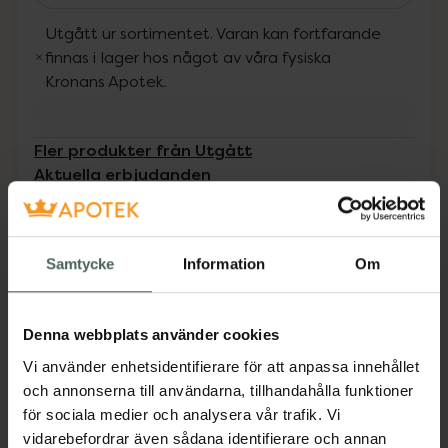
Utgått ur sortimentet. Varan kan fortfarande
finnas i lager hos något av våra fysiska
Kronans Apotek.
Fler produkter från Utgått
Aktuella erbjudanden
Beskrivning
Dölj
Samtycke
Information
Om
Liten i storleken men mycket effektiv – detta
krämiga concealer stick ser till att din ojämna
Denna webbplats använder cookies
hudton förblir en hemlighet! Formulan smälter
samman med huden och döljer sömlöst
Vi använder enhetsidentifierare för att anpassa innehållet
fläckar, mörka ringar och andra ojämnheter.
och annonserna till användarna, tillhandahålla funktioner
Dess mjuka, formbara textur glider lätt över
för sociala medier och analysera vår trafik. Vi
huden samtidigt som den bevarar fukten i din
vidarebefordrar även sådana identifierare och annan