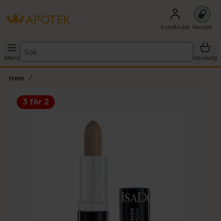
Kundklubb
Recept
Sök
Meny
Varukorg
Hem
3 för 2
Hoppa över Lista
Lista: . Innehåller 3 objekt.