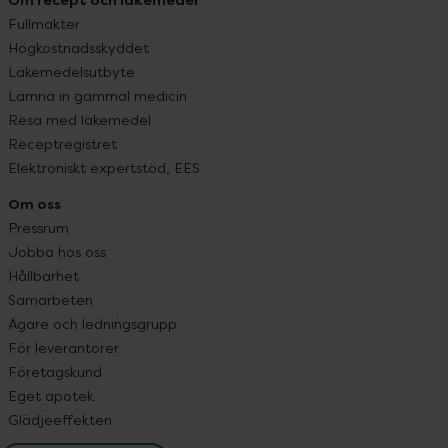
Fullmakter
Högkostnadsskyddet
Läkemedelsutbyte
Lämna in gammal medicin
Resa med läkemedel
Receptregistret
Elektroniskt expertstöd, EES
Om oss
Pressrum
Jobba hos oss
Hållbarhet
Samarbeten
Ägare och ledningsgrupp
För leverantörer
Företagskund
Eget apotek
Glädjeeffekten