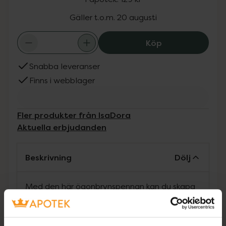
Gäller t.o.m. 20 augusti
Isadora Precisi
Köp
Snabba leveranser
Finns i webblager
Fler produkter från IsaDora
Aktuella erbjudanden
Beskrivning
Dölj
Med den här ögonbrynspennan kan du skapa
ultrafina streck för fylligare, perfekt formade
ögonbryn. Den supersmala precisionsspetsen
ger en enkel och kontrollerad applicering,