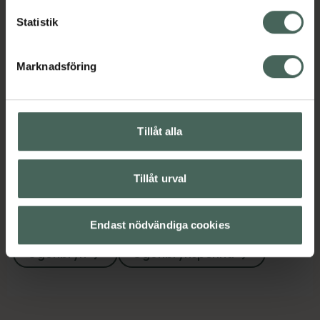
Statistik
Omdömen
Visa
Marknadsföring
Innehåll
Visa
Instruktioner
Visa
Tillåt alla
Tillåt urval
Upptäck flera produkter inom
Makeup
Makeup för ögon
Endast nödvändiga cookies
Ögonbryn
Ögonbrynspenna