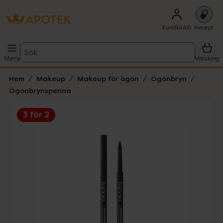
Kundklubb
Recept
Sök
Meny
Varukorg
Hem
Makeup
Makeup för ögon
Ögonbryn
Ögonbrynspenna
3 för 2
Hoppa över Lista
Lista: . Innehåller 4 objekt.