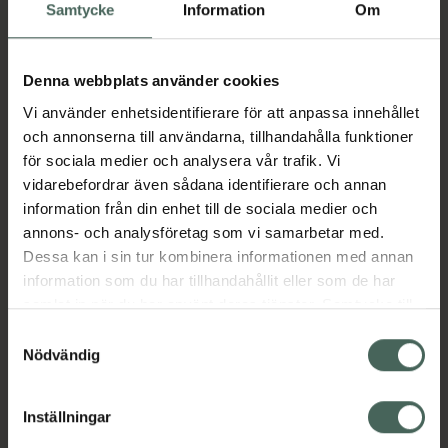
Samtycke
Information
Om
oavsett om du vill fylla i glesa områden,
forma ögonbrynsbågen eller skapa mer
definition. Du kan skulptera ögonbrynen precis
Denna webbplats använder cookies
som du vill genom att måla hårliknande streck
med naturlig look. Pennan har en praktisk,
Vi använder enhetsidentifierare för att anpassa innehållet
skruvbar design och behöver inte vässas
och annonserna till användarna, tillhandahålla funktioner
manuellt och nu även en integrerad borste.
för sociala medier och analysera vår trafik. Vi
Den hållbara, vattenfasta formulan
vidarebefordrar även sådana identifierare och annan
garanterar att färgen sitter på plats utan att
information från din enhet till de sociala medier och
fälla eller färga av sig. Resultatet: oslagbar
annons- och analysföretag som vi samarbetar med.
precision!
Dessa kan i sin tur kombinera informationen med annan
information som du har tillhandahållit eller som de har
Jämförpris
143,33 kr
/
g
samlat in när du har använt deras tjänster. Samtycke till
EAN:
07317851137056
cookies är frivilligt och du kan när som helst ändra eller
Samtyckesval
återkalla ditt samtycke via webbplatsens
Nödvändig
Kategorier:
cookieinställningar. Ett återkallat samtycke påverkar inte
Makeup
Makeup för ögon
Ögonbryn
lagligheten av behandling som skett innan återkallelsen.
Ögonbrynspenna
Inställningar