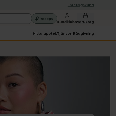
Företagskund
Recept
Kundklubb
Varukorg
Hitta apotek
Tjänster
Rådgivning