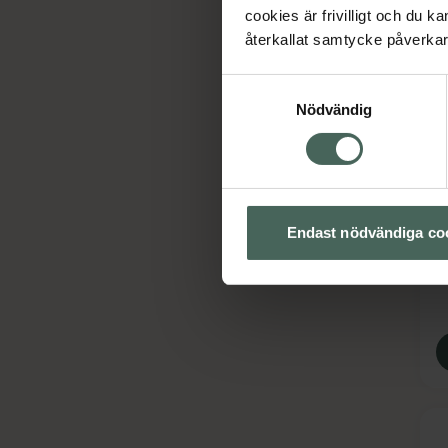
cookies är frivilligt och du k
återkallat samtycke påverkar 
Samtyckesval
Nödvändig
I
T
B
Ö
Endast nödvändiga co