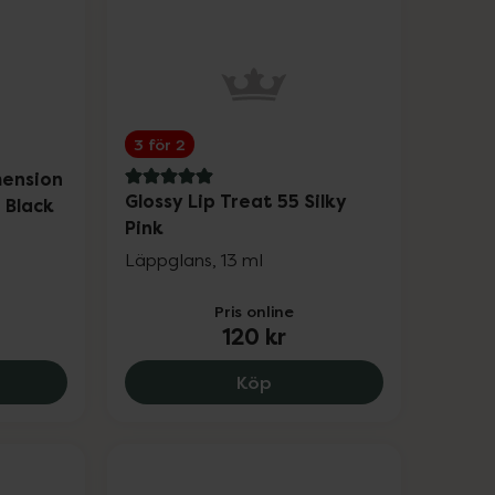
3 för 2
mension
5 av 5 i omdöme
Glossy Lip Treat 55 Silky
 Black
Pink
Läppglans, 13 ml
Pris online
120 kr
ora The New Dimension Waterproof Mascara Black 01, 19
Glossy Lip Treat 55 Silky P
Köp