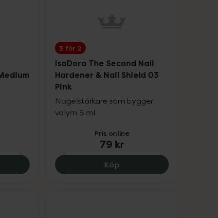
3 för 2
x
IsaDora The Second Nail
 Medium
Hardener & Nail Shield 03
Pink
Nagelstärkare som bygger
volym 5 ml
Pris online
79 kr
rown, 99 kr.
ora The Brow Fix Tinted Eyebrow Gel Medium Brown 03, 
IsaDora The Second Nail H
Köp