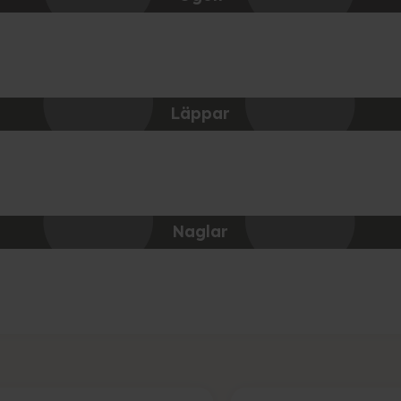
Läppar
Naglar