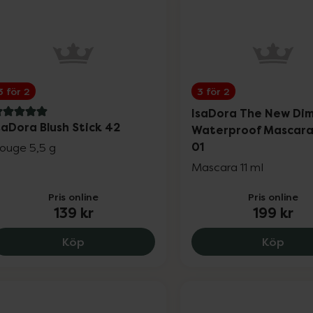
3 för 2
3 för 2
IsaDora The New Di
 av 5 i omdöme
saDora Blush Stick 42
Waterproof Mascara
01
ouge 5,5 g
Mascara 11 ml
Pris online
Pris online
139 kr
199 kr
IsaDora Blush Stick 42, 139 kr.
IsaD
Köp
Köp