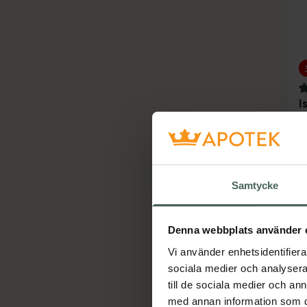
3
I
E
&
S
Ö
Samtycke
Denna webbplats använder 
Vi använder enhetsidentifierar
sociala medier och analysera 
till de sociala medier och a
med annan information som du 