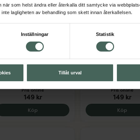
an när som helst ändra eller återkalla ditt samtycke via webbplats
inte lagligheten av behandling som skett innan återkallelsen.
Inställningar
Statistik
3 för 2
3 för 2
saDora The Brow Fix
IsaDora The Gleam
inted Eyebrow Gel Dark
Eyeshadow Stick Lo
rown 02
& Water-Resistant 
Beige
gonbrynsgel 3,5 ml
okies
Tillåt urval
Krämögonskugga 1 g
Pris online
Pris online
149 kr
149 kr
IsaD
Köp
Köp