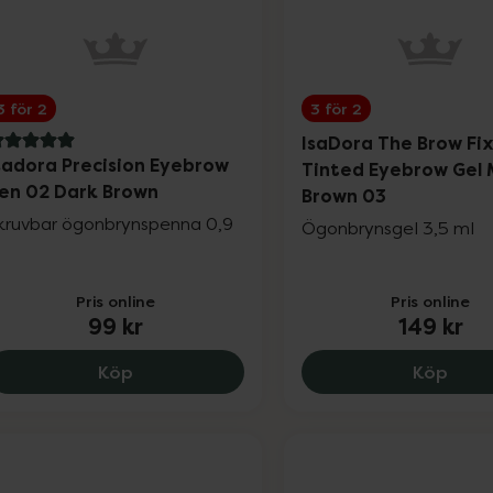
3 för 2
3 för 2
IsaDora The Brow Fi
 av 5 i omdöme
sadora Precision Eyebrow
Tinted Eyebrow Gel
en 02 Dark Brown
Brown 03
kruvbar ögonbrynspenna 0,9
Ögonbrynsgel 3,5 ml
Pris online
Pris online
99 kr
149 kr
Isadora Precision Eyebrow Pen 02 Dark B
IsaD
Köp
Köp