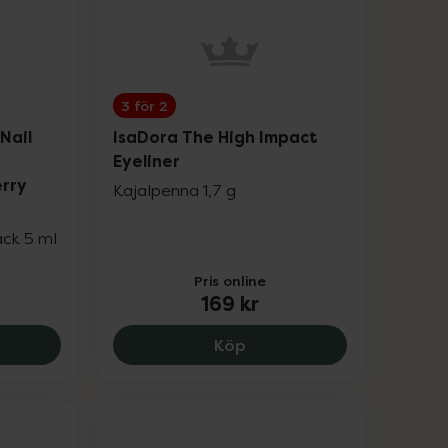
3 för 2
Nail
IsaDora The High Impact
Eyeliner
rry
Kajalpenna 1,7 g
ck 5 ml
Pris online
169 kr
ry & Longwear 163 Summer Red, 79 kr.
ra The Wonder Nail Polish Quick dry & Longwear 181 Ra
IsaDora The High Impact E
Köp