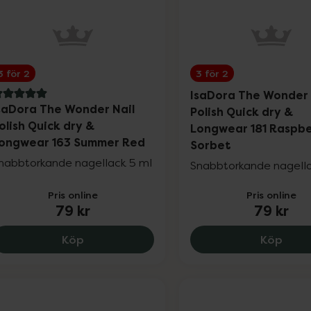
3 för 2
3 för 2
IsaDora The Wonder 
 av 5 i omdöme
saDora The Wonder Nail
Polish Quick dry &
olish Quick dry &
Longwear 181 Raspbe
ongwear 163 Summer Red
Sorbet
nabbtorkande nagellack 5 ml
Snabbtorkande nagella
Pris online
Pris online
79 kr
79 kr
IsaDora The Wonder Nail Polish Quick d
IsaDo
Köp
Köp