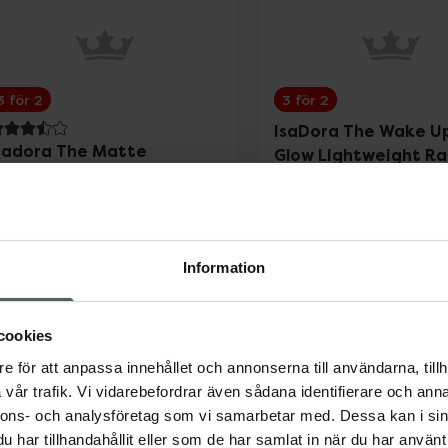
3 för 2
3 för 2
IsaDora The Wake U
.5 av 5 i omdöme
sadora The Matte
Glow Lightweight Ra
yeshadow Stick Longwear
Concealer 3N Neutra
 Water-Resistant 64
Uppljusande concealer
moky Grey
gonskugga 1.2 g
Information
Pris online
Pris online
132 kr
119 kr
cookies
Isadora The Matte Eyeshadow Stick Lon
IsaD
Köp
Köp
e för att anpassa innehållet och annonserna till användarna, tillh
vår trafik. Vi vidarebefordrar även sådana identifierare och anna
nnons- och analysföretag som vi samarbetar med. Dessa kan i sin
har tillhandahållit eller som de har samlat in när du har använt 