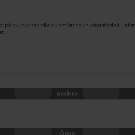
r på att inspirera alla att omfamna sin unika skönhet – utan
et.
Ansikte
Ögon